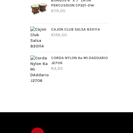
BONGÓS 6" X 7" LATIN
PERCUSSION CP221-DW
€79,00
CAJON CLUB SALSA 830114
€159,00
CORDA NYLON 6ª MI DADDARIO
J2706
€4,30