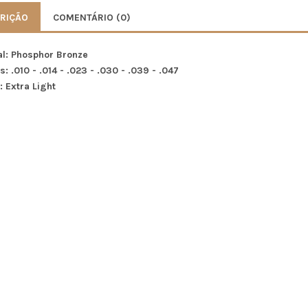
RIÇÃO
COMENTÁRIO (0)
al: Phosphor Bronze
s: .010 - .014 - .023 - .030 - .039 - .047
: Extra Light