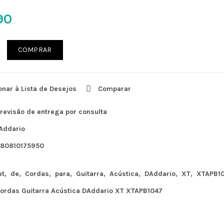
90
COMPRAR
onar à Lista de Desejos
Comparar
revisão de entrega por consulta
Addario
180810175950
et
de
Cordas
para
Guitarra
Acústica
DAddario
XT
XTAPB1