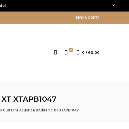
×
to!
MINHA CONTA
0
0
/
€0,00
XT XTAPB1047
s Guitarra Acústica DAddario XT XTAPB1047