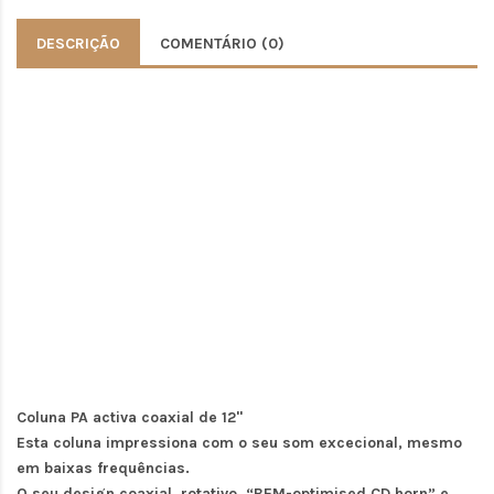
DESCRIÇÃO
COMENTÁRIO (0)
Coluna PA activa coaxial de 12"
Esta coluna impressiona com o seu som excecional, mesmo
em baixas frequências.
O seu design coaxial, rotativo, “BEM-optimised CD horn” e