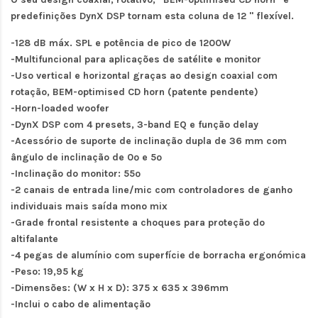
predefinições DynX DSP tornam esta coluna de 12 " flexível.
-128 dB máx. SPL e potência de pico de 1200W
-Multifuncional para aplicações de satélite e monitor
-Uso vertical e horizontal graças ao design coaxial com
rotação, BEM-optimised CD horn (patente pendente)
-Horn-loaded woofer
-DynX DSP com 4 presets, 3-band EQ e função delay
-Acessório de suporte de inclinação dupla de 36 mm com
ângulo de inclinação de 0º e 5º
-Inclinação do monitor: 55º
-2 canais de entrada line/mic com controladores de ganho
individuais mais saída mono mix
-Grade frontal resistente a choques para proteção do
altifalante
-4 pegas de alumínio com superfície de borracha ergonómica
-Peso: 19,95 kg
-Dimensões: (W x H x D): 375 x 635 x 396mm
-Inclui o cabo de alimentação