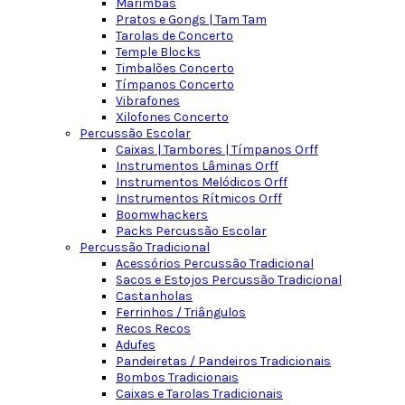
Marimbas
Pratos e Gongs | Tam Tam
Tarolas de Concerto
Temple Blocks
Timbalões Concerto
Tímpanos Concerto
Vibrafones
Xilofones Concerto
Percussão Escolar
Caixas | Tambores | Tímpanos Orff
Instrumentos Lâminas Orff
Instrumentos Melódicos Orff
Instrumentos Rítmicos Orff
Boomwhackers
Packs Percussão Escolar
Percussão Tradicional
Acessórios Percussão Tradicional
Sacos e Estojos Percussão Tradicional
Castanholas
Ferrinhos / Triângulos
Recos Recos
Adufes
Pandeiretas / Pandeiros Tradicionais
Bombos Tradicionais
Caixas e Tarolas Tradicionais