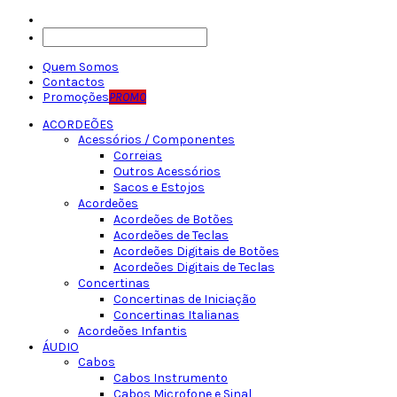
Quem Somos
Contactos
Promoções
PROMO
ACORDEÕES
Acessórios / Componentes
Correias
Outros Acessórios
Sacos e Estojos
Acordeões
Acordeões de Botões
Acordeões de Teclas
Acordeões Digitais de Botões
Acordeões Digitais de Teclas
Concertinas
Concertinas de Iniciação
Concertinas Italianas
Acordeões Infantis
ÁUDIO
Cabos
Cabos Instrumento
Cabos Microfone e Sinal