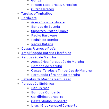
Gongs
Pratos Escolares & Crótalos
Outros Pratos
Tarolas e Timbalões
Hardware
Acessórios Hardware
Bancos de Bateria
Suportes Pratos | Caixa
Packs Hardware
Pedais de Bombo
Racks Bateria
Caixas Ritmos e Pad's
Amplificação Bateria Eletrónica
Percussão de Marcha
Acessórios Percussão de Marcha
Bombos de Marcha
Caixas, Tarolas e Timbalões de Marcha
Percussão Lâminas de Marcha
Estantes de Marcha Percussão
Percussão Sinfónica
Bar Chimes
Bombos Concerto
Carrilhões Concerto
Castanholas Concerto
Liras | Glockenspiel Concerto