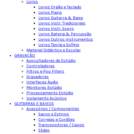
Livros
Livros Orgão e Teclado
Livros Piano
Livros Guitarra & Baixo
Livros Instr. Tradicionais
Livros Instr. Sopro
Livros Bateria & Percussão
Livros Outros Instrumentos
Livros Teoria e Solfejo
Material Didáctico e Escolar
GRAVAÇÃO
Auscultadores de Estúdio
Controladores
Filtros e Pop Filters
Gravadores
Interfaces Áudio
Monitores Estúdio
Processamento Estúdio
Isolamento Acústico
GUITARRAS E BAIXOS
Acessórios / Componentes
Sacos e Estojos
Correias e Cordões
Transpositores / Capos
Slides