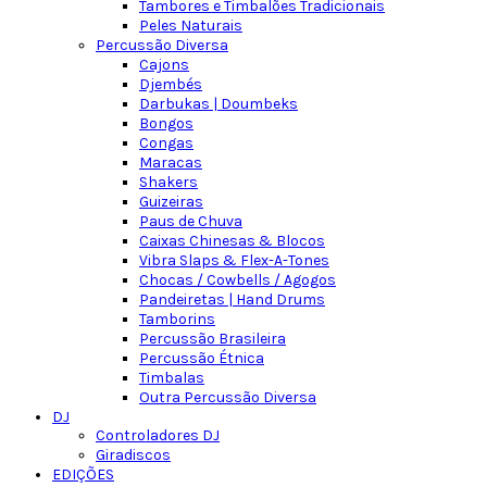
Tambores e Timbalões Tradicionais
Peles Naturais
Percussão Diversa
Cajons
Djembés
Darbukas | Doumbeks
Bongos
Congas
Maracas
Shakers
Guizeiras
Paus de Chuva
Caixas Chinesas & Blocos
Vibra Slaps & Flex-A-Tones
Chocas / Cowbells / Agogos
Pandeiretas | Hand Drums
Tamborins
Percussão Brasileira
Percussão Étnica
Timbalas
Outra Percussão Diversa
DJ
Controladores DJ
Giradiscos
EDIÇÕES