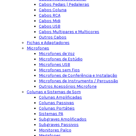
Cabos Pedais | Pedaleiras
Cabos Coluna
Cabos RCA
Cabos Midi
Cabos USB
Cabos Multipares e Multicores
Outros Cabos
Fichas e Adaptadores
Microfones
Microfones de Voz
Microfones de Estúdio
Microfones USB
Microfones sem Fios
Microfones de Conferência e Instalação
Microfones de Instrumento / Percussão
Outros Acessórios Microfone
Colunas e Sistemas de Som
Colunas Amplificadas
Colunas Passivas
Colunas Portáteis
Sistemas PA
Subgraves Amplificados
Subgraves Passivos
Monitores Palco
Megafones