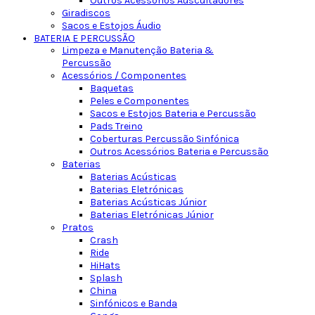
Outros Acessórios Auscultadores
Giradiscos
Sacos e Estojos Áudio
BATERIA E PERCUSSÃO
Limpeza e Manutenção Bateria &
Percussão
Acessórios / Componentes
Baquetas
Peles e Componentes
Sacos e Estojos Bateria e Percussão
Pads Treino
Coberturas Percussão Sinfónica
Outros Acessórios Bateria e Percussão
Baterias
Baterias Acústicas
Baterias Eletrónicas
Baterias Acústicas Júnior
Baterias Eletrónicas Júnior
Pratos
Crash
Ride
HiHats
Splash
China
Sinfónicos e Banda