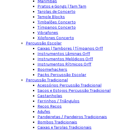
Marimbas
Pratos e Gongs | Tam Tam
Tarolas de Concerto
Temple Blocks
Timbalões Concerto
Tímpanos Concerto
Vibrafones
Xilofones Concerto
Percussão Escolar
Caixas | Tambores | Tímpanos Orff
Instrumentos Lâminas Orff
Instrumentos Melódicos Orff
Instrumentos Rítmicos Orff
Boomwhackers
Packs Percussão Escolar
Percussão Tradicional
Acessórios Percussão Tradicional
Sacos e Estojos Percussão Tradicional
Castanholas
Ferrinhos / Triângulos
Recos Recos
Adufes
Pandeiretas / Pandeiros Tradicionais
Bombos Tradicionais
Caixas e Tarolas Tradicionais