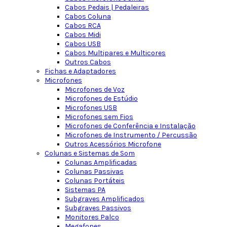
Cabos Pedais | Pedaleiras
Cabos Coluna
Cabos RCA
Cabos Midi
Cabos USB
Cabos Multipares e Multicores
Outros Cabos
Fichas e Adaptadores
Microfones
Microfones de Voz
Microfones de Estúdio
Microfones USB
Microfones sem Fios
Microfones de Conferência e Instalação
Microfones de Instrumento / Percussão
Outros Acessórios Microfone
Colunas e Sistemas de Som
Colunas Amplificadas
Colunas Passivas
Colunas Portáteis
Sistemas PA
Subgraves Amplificados
Subgraves Passivos
Monitores Palco
Megafones