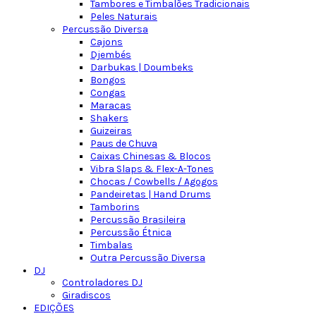
Tambores e Timbalões Tradicionais
Peles Naturais
Percussão Diversa
Cajons
Djembés
Darbukas | Doumbeks
Bongos
Congas
Maracas
Shakers
Guizeiras
Paus de Chuva
Caixas Chinesas & Blocos
Vibra Slaps & Flex-A-Tones
Chocas / Cowbells / Agogos
Pandeiretas | Hand Drums
Tamborins
Percussão Brasileira
Percussão Étnica
Timbalas
Outra Percussão Diversa
DJ
Controladores DJ
Giradiscos
EDIÇÕES