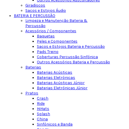
Outros Acessórios Auscultadores
Giradiscos
Sacos e Estojos Áudio
BATERIA E PERCUSSÃO
Limpeza e Manutenção Bateria &
Percussão
Acessórios / Componentes
Baquetas
Peles e Componentes
Sacos e Estojos Bateria e Percussão
Pads Treino
Coberturas Percussão Sinfónica
Outros Acessórios Bateria e Percussão
Baterias
Baterias Acústicas
Baterias Eletrónicas
Baterias Acústicas Júnior
Baterias Eletrónicas Júnior
Pratos
Crash
Ride
HiHats
Splash
China
Sinfónicos e Banda