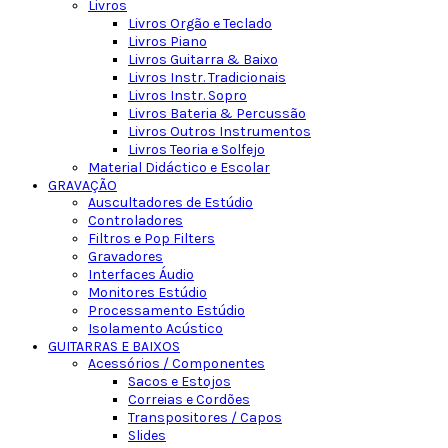
Livros
Livros Orgão e Teclado
Livros Piano
Livros Guitarra & Baixo
Livros Instr. Tradicionais
Livros Instr. Sopro
Livros Bateria & Percussão
Livros Outros Instrumentos
Livros Teoria e Solfejo
Material Didáctico e Escolar
GRAVAÇÃO
Auscultadores de Estúdio
Controladores
Filtros e Pop Filters
Gravadores
Interfaces Áudio
Monitores Estúdio
Processamento Estúdio
Isolamento Acústico
GUITARRAS E BAIXOS
Acessórios / Componentes
Sacos e Estojos
Correias e Cordões
Transpositores / Capos
Slides