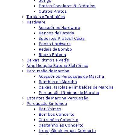
Gongs
Pratos Escolares & Crótalos
Outros Pratos
Tarolas e Timbalões
Hardware
Acessórios Hardware
Bancos de Bateria
Suportes Pratos | Caixa
Packs Hardware
Pedais de Bombo
Racks Bateria
Caixas Ritmos e Pad's
Amplificação Bateria Eletrónica
Percussão de Marcha
Acessórios Percussão de Marcha
Bombos de Marcha
Caixas, Tarolas e Timbalões de Marcha
Percussão Lâminas de Marcha
Estantes de Marcha Percussão
Percussão Sinfónica
Bar Chimes
Bombos Concerto
Carrilhões Concerto
Castanholas Concerto
Liras | Glockenspiel Concerto