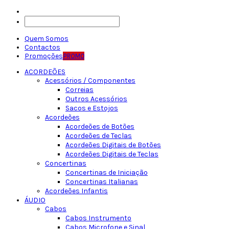
Quem Somos
Contactos
Promoções
PROMO
ACORDEÕES
Acessórios / Componentes
Correias
Outros Acessórios
Sacos e Estojos
Acordeões
Acordeões de Botões
Acordeões de Teclas
Acordeões Digitais de Botões
Acordeões Digitais de Teclas
Concertinas
Concertinas de Iniciação
Concertinas Italianas
Acordeões Infantis
ÁUDIO
Cabos
Cabos Instrumento
Cabos Microfone e Sinal