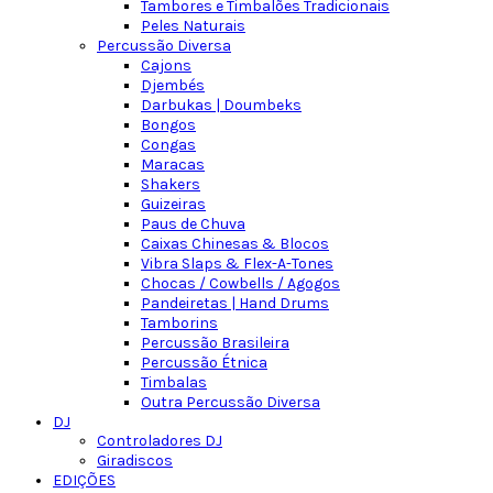
Tambores e Timbalões Tradicionais
Peles Naturais
Percussão Diversa
Cajons
Djembés
Darbukas | Doumbeks
Bongos
Congas
Maracas
Shakers
Guizeiras
Paus de Chuva
Caixas Chinesas & Blocos
Vibra Slaps & Flex-A-Tones
Chocas / Cowbells / Agogos
Pandeiretas | Hand Drums
Tamborins
Percussão Brasileira
Percussão Étnica
Timbalas
Outra Percussão Diversa
DJ
Controladores DJ
Giradiscos
EDIÇÕES