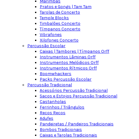
Marimbas
Pratos e Gongs | Tam Tam
Tarolas de Concerto
Temple Blocks
Timbalões Concerto
Tímpanos Concerto
Vibrafones
Xilofones Concerto
Percussão Escolar
Caixas | Tambores | Tímpanos Orff
Instrumentos Lâminas Orff
Instrumentos Melódicos Orff
Instrumentos Rítmicos Orff
Boomwhackers
Packs Percussão Escolar
Percussão Tradicional
Acessórios Percussão Tradicional
Sacos e Estojos Percussão Tradicional
Castanholas
Ferrinhos / Triângulos
Recos Recos
Adufes
Pandeiretas / Pandeiros Tradicionais
Bombos Tradicionais
Caixas e Tarolas Tradicionais