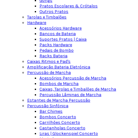
Gongs
Pratos Escolares & Crótalos
Outros Pratos
Tarolas e Timbalões
Hardware
Acessórios Hardware
Bancos de Bateria
Suportes Pratos | Caixa
Packs Hardware
Pedais de Bombo
Racks Bateria
Caixas Ritmos e Pad's
Amplificação Bateria Eletrónica
Percussão de Marcha
Acessórios Percussão de Marcha
Bombos de Marcha
Caixas, Tarolas e Timbalões de Marcha
Percussão Lâminas de Marcha
Estantes de Marcha Percussão
Percussão Sinfónica
Bar Chimes
Bombos Concerto
Carrilhões Concerto
Castanholas Concerto
Liras | Glockenspiel Concerto