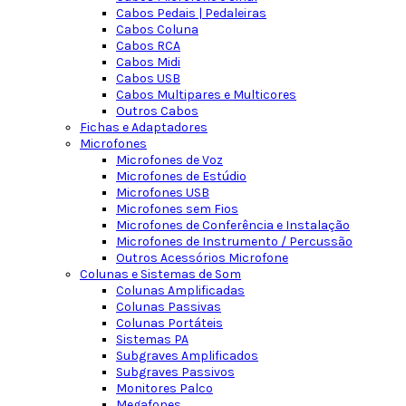
Cabos Pedais | Pedaleiras
Cabos Coluna
Cabos RCA
Cabos Midi
Cabos USB
Cabos Multipares e Multicores
Outros Cabos
Fichas e Adaptadores
Microfones
Microfones de Voz
Microfones de Estúdio
Microfones USB
Microfones sem Fios
Microfones de Conferência e Instalação
Microfones de Instrumento / Percussão
Outros Acessórios Microfone
Colunas e Sistemas de Som
Colunas Amplificadas
Colunas Passivas
Colunas Portáteis
Sistemas PA
Subgraves Amplificados
Subgraves Passivos
Monitores Palco
Megafones