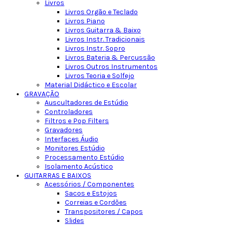
Livros
Livros Orgão e Teclado
Livros Piano
Livros Guitarra & Baixo
Livros Instr. Tradicionais
Livros Instr. Sopro
Livros Bateria & Percussão
Livros Outros Instrumentos
Livros Teoria e Solfejo
Material Didáctico e Escolar
GRAVAÇÃO
Auscultadores de Estúdio
Controladores
Filtros e Pop Filters
Gravadores
Interfaces Áudio
Monitores Estúdio
Processamento Estúdio
Isolamento Acústico
GUITARRAS E BAIXOS
Acessórios / Componentes
Sacos e Estojos
Correias e Cordões
Transpositores / Capos
Slides