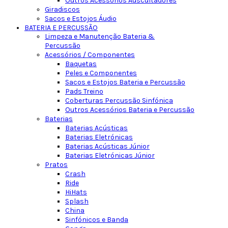
Outros Acessórios Auscultadores
Giradiscos
Sacos e Estojos Áudio
BATERIA E PERCUSSÃO
Limpeza e Manutenção Bateria &
Percussão
Acessórios / Componentes
Baquetas
Peles e Componentes
Sacos e Estojos Bateria e Percussão
Pads Treino
Coberturas Percussão Sinfónica
Outros Acessórios Bateria e Percussão
Baterias
Baterias Acústicas
Baterias Eletrónicas
Baterias Acústicas Júnior
Baterias Eletrónicas Júnior
Pratos
Crash
Ride
HiHats
Splash
China
Sinfónicos e Banda