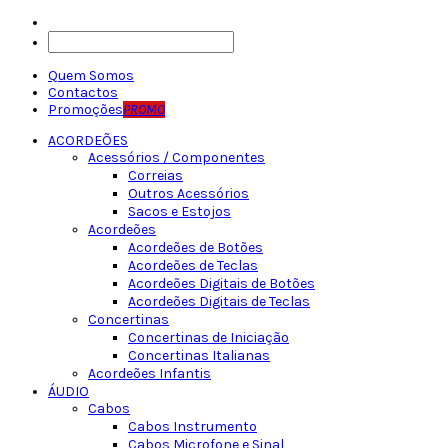
Quem Somos
Contactos
Promoções
PROMO
ACORDEÕES
Acessórios / Componentes
Correias
Outros Acessórios
Sacos e Estojos
Acordeões
Acordeões de Botões
Acordeões de Teclas
Acordeões Digitais de Botões
Acordeões Digitais de Teclas
Concertinas
Concertinas de Iniciação
Concertinas Italianas
Acordeões Infantis
ÁUDIO
Cabos
Cabos Instrumento
Cabos Microfone e Sinal