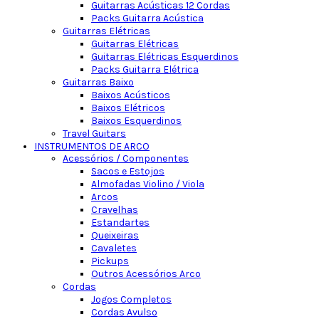
Guitarras Acústicas 12 Cordas
Packs Guitarra Acústica
Guitarras Elétricas
Guitarras Elétricas
Guitarras Elétricas Esquerdinos
Packs Guitarra Elétrica
Guitarras Baixo
Baixos Acústicos
Baixos Elétricos
Baixos Esquerdinos
Travel Guitars
INSTRUMENTOS DE ARCO
Acessórios / Componentes
Sacos e Estojos
Almofadas Violino / Viola
Arcos
Cravelhas
Estandartes
Queixeiras
Cavaletes
Pickups
Outros Acessórios Arco
Cordas
Jogos Completos
Cordas Avulso