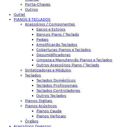
Porta-Chaves
Outros
Outlet
PIANOS E TECLADOS
Acessórios / Componentes
Sacos e Estojos
Bancos Piano / Teclado
Pedais
Amplificação Teclados
Coberturas Pianos e Teclados
Desumidificadores
Limpeza e Manutenção Pianos e Teclados
Outros Acessórios Piano / Teclado
Sintetizadores e Módulos
Teclados
Teclados Domésticos
Teclados Profissionais
Teclados Controladores
Outros Teclados
Pianos Digitais
Pianos Acústicos
Pianos Cauda
Pianos Verticais
Órgãos
Acessórios Diversos