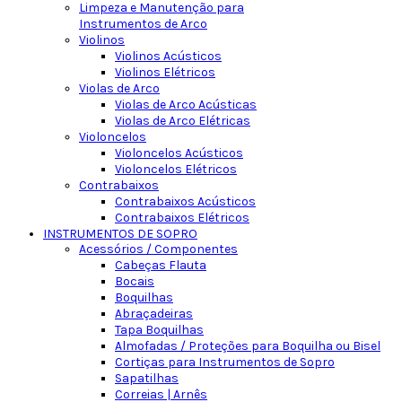
Limpeza e Manutenção para
Instrumentos de Arco
Violinos
Violinos Acústicos
Violinos Elétricos
Violas de Arco
Violas de Arco Acústicas
Violas de Arco Elétricas
Violoncelos
Violoncelos Acústicos
Violoncelos Elétricos
Contrabaixos
Contrabaixos Acústicos
Contrabaixos Elétricos
INSTRUMENTOS DE SOPRO
Acessórios / Componentes
Cabeças Flauta
Bocais
Boquilhas
Abraçadeiras
Tapa Boquilhas
Almofadas / Proteções para Boquilha ou Bisel
Cortiças para Instrumentos de Sopro
Sapatilhas
Correias | Arnês