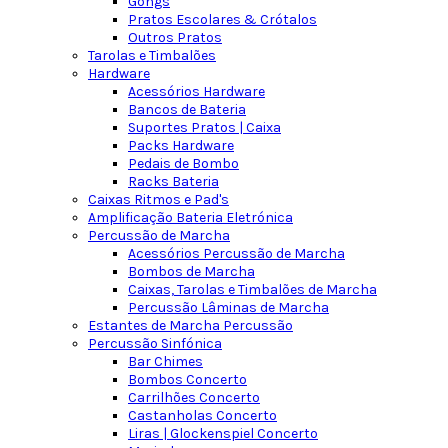
Gongs
Pratos Escolares & Crótalos
Outros Pratos
Tarolas e Timbalões
Hardware
Acessórios Hardware
Bancos de Bateria
Suportes Pratos | Caixa
Packs Hardware
Pedais de Bombo
Racks Bateria
Caixas Ritmos e Pad's
Amplificação Bateria Eletrónica
Percussão de Marcha
Acessórios Percussão de Marcha
Bombos de Marcha
Caixas, Tarolas e Timbalões de Marcha
Percussão Lâminas de Marcha
Estantes de Marcha Percussão
Percussão Sinfónica
Bar Chimes
Bombos Concerto
Carrilhões Concerto
Castanholas Concerto
Liras | Glockenspiel Concerto