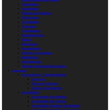
Clarinetes
Saxofones
Flautas & Flautins
Fliscornes
Trompetes
Trompas
Trombones
Bombardinos
Tubas
Barítonos
Sousafones
Clarins e Cornetas
Melódicas
Harmónicas
Outros Instrumentos Sopro
Acordeões
Acessórios / Componentes
Correias
Sacos e Estojos
Outros Acessórios
Acordeões
Acordeões de Botões
Acordeões de Teclas
Acordeões Digitais de Botões