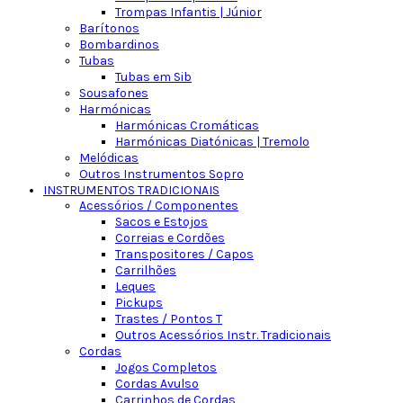
Trompas Infantis | Júnior
Barítonos
Bombardinos
Tubas
Tubas em Sib
Sousafones
Harmónicas
Harmónicas Cromáticas
Harmónicas Diatónicas | Tremolo
Melódicas
Outros Instrumentos Sopro
INSTRUMENTOS TRADICIONAIS
Acessórios / Componentes
Sacos e Estojos
Correias e Cordões
Transpositores / Capos
Carrilhões
Leques
Pickups
Trastes / Pontos T
Outros Acessórios Instr. Tradicionais
Cordas
Jogos Completos
Cordas Avulso
Carrinhos de Cordas