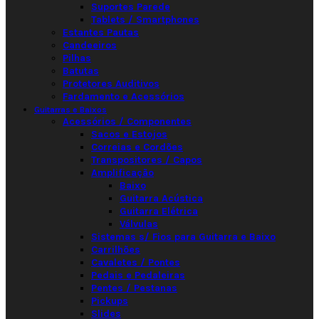
Suportes Parede
Tablets / Smartphones
Estantes Pautas
Candeeiros
Pilhas
Batutas
Protetores Auditivos
Fardamento e Acessórios
Guitarras e Baixos
Acessórios / Componentes
Sacos e Estojos
Correias e Cordões
Transpositores / Capos
Amplificação
Baixo
Guitarra Acústica
Guitarra Elétrica
Válvulas
Sistemas s/ Fios para Guitarra e Baixo
Carrilhões
Cavaletes / Pontes
Pedais e Pedaleiras
Pentes / Pestanas
Pickups
Slides