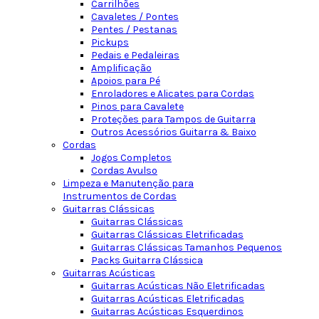
Carrilhões
Cavaletes / Pontes
Pentes / Pestanas
Pickups
Pedais e Pedaleiras
Amplificação
Apoios para Pé
Enroladores e Alicates para Cordas
Pinos para Cavalete
Proteções para Tampos de Guitarra
Outros Acessórios Guitarra & Baixo
Cordas
Jogos Completos
Cordas Avulso
Limpeza e Manutenção para
Instrumentos de Cordas
Guitarras Clássicas
Guitarras Clássicas
Guitarras Clássicas Eletrificadas
Guitarras Clássicas Tamanhos Pequenos
Packs Guitarra Clássica
Guitarras Acústicas
Guitarras Acústicas Não Eletrificadas
Guitarras Acústicas Eletrificadas
Guitarras Acústicas Esquerdinos