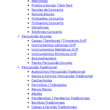
Marimbas
Pratos e Gongs | Tam Tam
Tarolas de Concerto
Temple Blocks
Timbalões Concerto
Tímpanos Concerto
Vibrafones
Xilofones Concerto
Percussão Escolar
Caixas | Tambores | Tímpanos Orff
Instrumentos Lâminas Orff
Instrumentos Melódicos Orff
Instrumentos Rítmicos Orff
Boomwhackers
Packs Percussão Escolar
Percussão Tradicional
Acessórios Percussão Tradicional
Sacos e Estojos Percussão Tradicional
Castanholas
Ferrinhos / Triângulos
Recos Recos
Adufes
Pandeiretas / Pandeiros Tradicionais
Bombos Tradicionais
Caixas e Tarolas Tradicionais