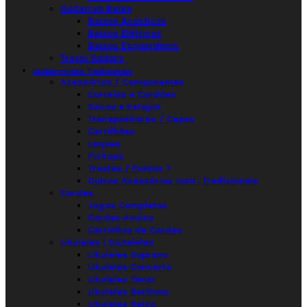
Guitarras Baixo
Baixos Acústicos
Baixos Elétricos
Baixos Esquerdinos
Travel Guitars
Instrumentos Tradicionais
Acessórios / Componentes
Correias e Cordões
Sacos e Estojos
Transpositores / Capos
Carrilhões
Leques
Pickups
Trastes / Pontos T
Outros Acessórios Instr. Tradicionais
Cordas
Jogos Completos
Cordas Avulso
Carrinhos de Cordas
Ukuleles | Guitaleles
Ukuleles Soprano
Ukuleles Concerto
Ukuleles Tenor
Ukuleles Barítono
Ukuleles Baixo