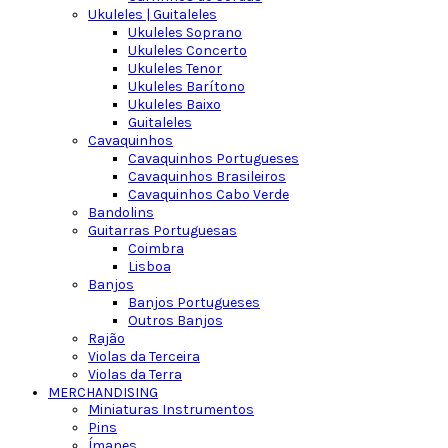
Ukuleles | Guitaleles
Ukuleles Soprano
Ukuleles Concerto
Ukuleles Tenor
Ukuleles Barítono
Ukuleles Baixo
Guitaleles
Cavaquinhos
Cavaquinhos Portugueses
Cavaquinhos Brasileiros
Cavaquinhos Cabo Verde
Bandolins
Guitarras Portuguesas
Coimbra
Lisboa
Banjos
Banjos Portugueses
Outros Banjos
Rajão
Violas da Terceira
Violas da Terra
MERCHANDISING
Miniaturas Instrumentos
Pins
Ímanes