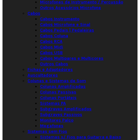
Microfones de Instrumento / Percussão
Outros Acessórios Microfone
Cabos
Cabos Instrumento
Cabos Microfone e Sinal
Cabos Pedais | Pedaleiras
Cabos Coluna
Cabos RCA
Cabos Midi
Cabos USB
Cabos Multipares e Multicores
Outros Cabos
Fichas e Adaptadores
Auscultadores
Colunas e Sistemas de Som
Colunas Amplificadas
Colunas Passivas
Colunas Portáteis
Sistemas PA
Subgraves Amplificados
Subgraves Passivos
Monitores Palco
Megafones
Sistemas sem Fios
Sistemas s/ Fios para Guitarra e Baixo