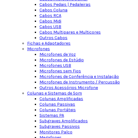
Cabos Pedais | Pedaleiras
Cabos Coluna
Cabos RCA
Cabos Midi
Cabos USB
Cabos Multipares e Multicores
Outros Cabos
Fichas e Adaptadores
Microfones
Microfones de Voz
Microfones de Estúdio
Microfones USB
Microfones sem Fios
Microfones de Conferência e Instalação
Microfones de Instrumento / Percussão
Outros Acessórios Microfone
Colunas e Sistemas de Som
Colunas Amplificadas
Colunas Passivas
Colunas Portáteis
Sistemas PA
Subgraves Amplificados
Subgraves Passivos
Monitores Palco
Megafones