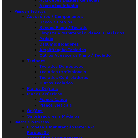
Acordeões Digitais de Teclas
Acordeões Infantis
Pianos e Teclados
Acessórios / Componentes
Sacos e Estojos
Bancos Piano / Teclado
Limpeza e Manutenção Pianos e Teclados
Pedais
Desumidificadores
Amplificação Teclados
Outros Acessórios Piano / Teclado
Teclados
Teclados Domésticos
Teclados Profissionais
Teclados Controladores
Outros Teclados
Pianos Digitais
Pianos Acústicos
Pianos Cauda
Pianos Verticais
Órgãos
Sintetizadores e Módulos
Bateria e Percussão
Limpeza e Manutenção Bateria &
Percussão