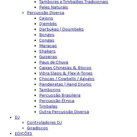
Tambores e Timbalões Tradicionais
Peles Naturais
Percussão Diversa
Cajons
Djembés
Darbukas | Doumbeks
Bongos
Congas
Maracas
Shakers
Guizeiras
Paus de Chuva
Caixas Chinesas & Blocos
Vibra Slaps & Flex-A-Tones
Chocas / Cowbells / Agogos
Pandeiretas | Hand Drums
Tamborins
Percussão Brasileira
Percussão Étnica
Timbalas
Outra Percussão Diversa
DJ
Controladores DJ
Giradiscos
EDIÇÕES