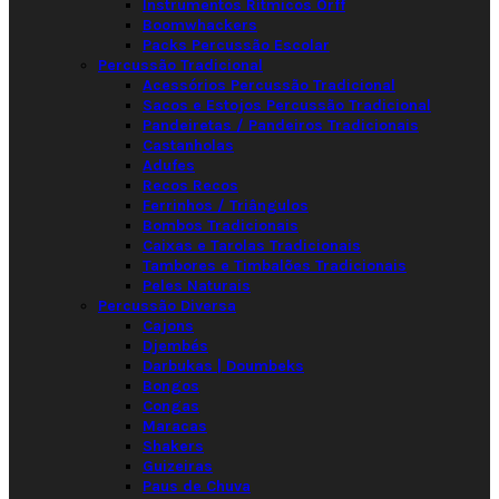
Instrumentos Rítmicos Orff
Boomwhackers
Packs Percussão Escolar
Percussão Tradicional
Acessórios Percussão Tradicional
Sacos e Estojos Percussão Tradicional
Pandeiretas / Pandeiros Tradicionais
Castanholas
Adufes
Recos Recos
Ferrinhos / Triângulos
Bombos Tradicionais
Caixas e Tarolas Tradicionais
Tambores e Timbalões Tradicionais
Peles Naturais
Percussão Diversa
Cajons
Djembés
Darbukas | Doumbeks
Bongos
Congas
Maracas
Shakers
Guizeiras
Paus de Chuva