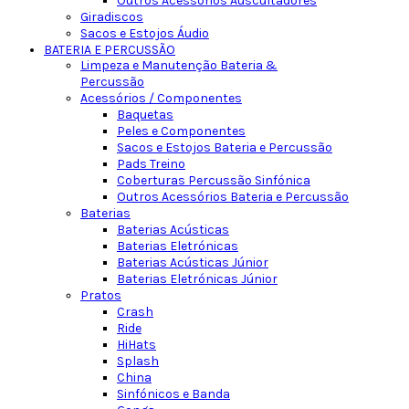
Outros Acessórios Auscultadores
Giradiscos
Sacos e Estojos Áudio
BATERIA E PERCUSSÃO
Limpeza e Manutenção Bateria &
Percussão
Acessórios / Componentes
Baquetas
Peles e Componentes
Sacos e Estojos Bateria e Percussão
Pads Treino
Coberturas Percussão Sinfónica
Outros Acessórios Bateria e Percussão
Baterias
Baterias Acústicas
Baterias Eletrónicas
Baterias Acústicas Júnior
Baterias Eletrónicas Júnior
Pratos
Crash
Ride
HiHats
Splash
China
Sinfónicos e Banda