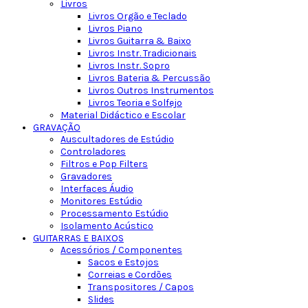
Livros
Livros Orgão e Teclado
Livros Piano
Livros Guitarra & Baixo
Livros Instr. Tradicionais
Livros Instr. Sopro
Livros Bateria & Percussão
Livros Outros Instrumentos
Livros Teoria e Solfejo
Material Didáctico e Escolar
GRAVAÇÃO
Auscultadores de Estúdio
Controladores
Filtros e Pop Filters
Gravadores
Interfaces Áudio
Monitores Estúdio
Processamento Estúdio
Isolamento Acústico
GUITARRAS E BAIXOS
Acessórios / Componentes
Sacos e Estojos
Correias e Cordões
Transpositores / Capos
Slides