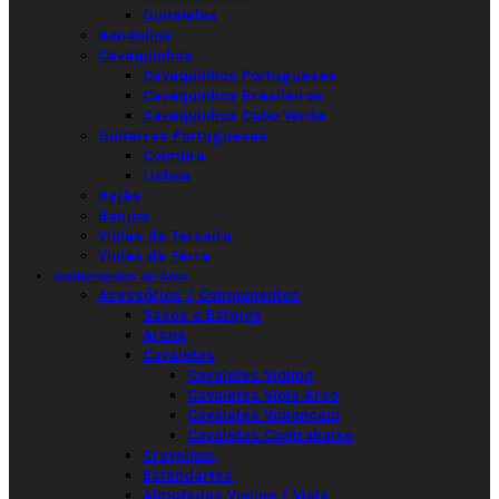
Guitaleles
Bandolins
Cavaquinhos
Cavaquinhos Portugueses
Cavaquinhos Brasileiros
Cavaquinhos Cabo Verde
Guitarras Portuguesas
Coimbra
Lisboa
Rajão
Banjos
Violas da Terceira
Violas da Terra
Instrumentos de Arco
Acessórios / Componentes
Sacos e Estojos
Arcos
Cavaletes
Cavaletes Violino
Cavaletes Viola Arco
Cavaletes Violoncelo
Cavaletes Contrabaixo
Cravelhas
Estandartes
Almofadas Violino / Viola