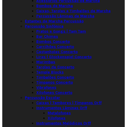
Acessórios Percussão de Marcha
Bombos de Marcha
Caixas, Tarolas e Timbalões de Marcha
Percussão Lâminas de Marcha
Estantes de Marcha Percussão
Percussão Sinfónica
Pratos e Gongs | Tam Tam
Bar Chimes
Bombos Concerto
Carrilhões Concerto
Castanholas Concerto
Liras | Glockenspiel Concerto
Marimbas
Tarolas de Concerto
Temple Blocks
Timbalões Concerto
Tímpanos Concerto
Vibrafones
Xilofones Concerto
Percussão Escolar
Caixas | Tambores | Tímpanos Orff
Instrumentos Lâminas Orff
Metalofones
Xilofones
Instrumentos Melódicos Orff