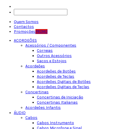
Quem Somos
Contactos
Promoções
PROMO
ACORDEÕES
Acessórios / Componentes
Correias
Outros Acessórios
Sacos e Estojos
Acordeões
Acordeões de Botões
Acordeões de Teclas
Acordeões Digitais de Botões
Acordeões Digitais de Teclas
Concertinas
Concertinas de Iniciação
Concertinas Italianas
Acordeões Infantis
ÁUDIO
Cabos
Cabos Instrumento
Cabos Microfone e Sinal