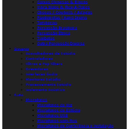
Caixas Chinesas & Blocos
Vibra Slaps & Flex-A-Tones
Chocas / Cowbells / Agogos
Pandeiretas | Hand Drums
Tamborins
Percussão Brasileira
Percussão Étnica
Timbalas
Outra Percussão Diversa
Gravação
Auscultadores de Estúdio
Controladores
Filtros e Pop Filters
Gravadores
Interfaces Áudio
Monitores Estúdio
Processamento Estúdio
Isolamento Acústico
Áudio
Microfones
Microfones de Voz
Microfones de Estúdio
Microfones USB
Microfones sem Fios
Microfones de Conferência e Instalação