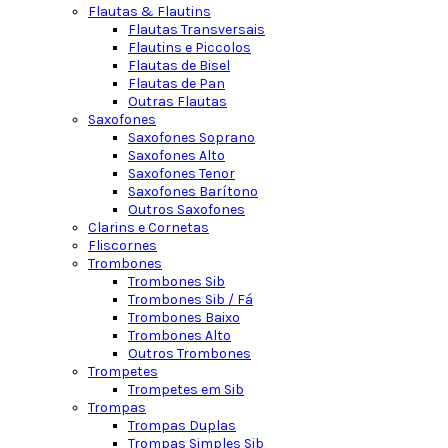
Flautas & Flautins
Flautas Transversais
Flautins e Piccolos
Flautas de Bisel
Flautas de Pan
Outras Flautas
Saxofones
Saxofones Soprano
Saxofones Alto
Saxofones Tenor
Saxofones Barítono
Outros Saxofones
Clarins e Cornetas
Fliscornes
Trombones
Trombones Sib
Trombones Sib / Fá
Trombones Baixo
Trombones Alto
Outros Trombones
Trompetes
Trompetes em Sib
Trompas
Trompas Duplas
Trompas Simples Sib