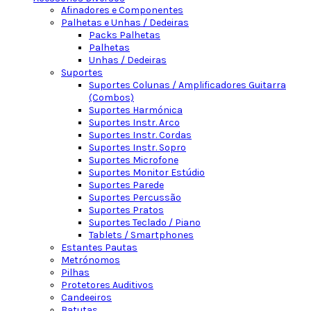
Afinadores e Componentes
Palhetas e Unhas / Dedeiras
Packs Palhetas
Palhetas
Unhas / Dedeiras
Suportes
Suportes Colunas / Amplificadores Guitarra
(Combos)
Suportes Harmónica
Suportes Instr. Arco
Suportes Instr. Cordas
Suportes Instr. Sopro
Suportes Microfone
Suportes Monitor Estúdio
Suportes Parede
Suportes Percussão
Suportes Pratos
Suportes Teclado / Piano
Tablets / Smartphones
Estantes Pautas
Metrónomos
Pilhas
Protetores Auditivos
Candeeiros
Batutas