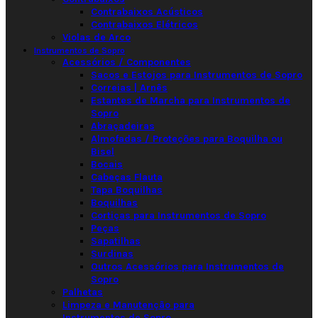
Contrabaixos Acústicos
Contrabaixos Elétricos
Violas de Arco
Instrumentos de Sopro
Acessórios / Componentes
Sacos e Estojos para Instrumentos de Sopro
Correias | Arnês
Estantes de Marcha para Instrumentos de
Sopro
Abraçadeiras
Almofadas / Proteções para Boquilha ou
Bisel
Bocais
Cabeças Flauta
Tapa Boquilhas
Boquilhas
Cortiças para Instrumentos de Sopro
Peças
Sapatilhas
Surdinas
Outros Acessórios para Instrumentos de
Sopro
Palhetas
Limpeza e Manutenção para
Instrumentos de Sopro