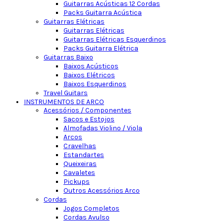
Guitarras Acústicas 12 Cordas
Packs Guitarra Acústica
Guitarras Elétricas
Guitarras Elétricas
Guitarras Elétricas Esquerdinos
Packs Guitarra Elétrica
Guitarras Baixo
Baixos Acústicos
Baixos Elétricos
Baixos Esquerdinos
Travel Guitars
INSTRUMENTOS DE ARCO
Acessórios / Componentes
Sacos e Estojos
Almofadas Violino / Viola
Arcos
Cravelhas
Estandartes
Queixeiras
Cavaletes
Pickups
Outros Acessórios Arco
Cordas
Jogos Completos
Cordas Avulso