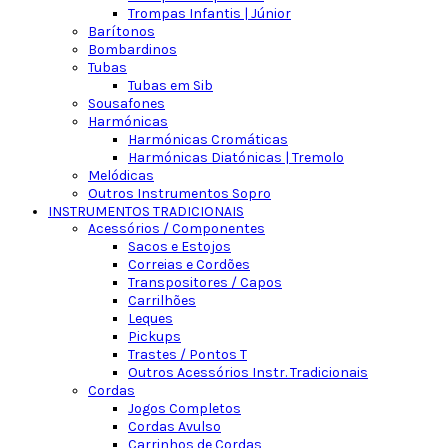
Trompas Infantis | Júnior
Barítonos
Bombardinos
Tubas
Tubas em Sib
Sousafones
Harmónicas
Harmónicas Cromáticas
Harmónicas Diatónicas | Tremolo
Melódicas
Outros Instrumentos Sopro
INSTRUMENTOS TRADICIONAIS
Acessórios / Componentes
Sacos e Estojos
Correias e Cordões
Transpositores / Capos
Carrilhões
Leques
Pickups
Trastes / Pontos T
Outros Acessórios Instr. Tradicionais
Cordas
Jogos Completos
Cordas Avulso
Carrinhos de Cordas