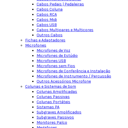
Cabos Pedais | Pedaleiras
Cabos Coluna
Cabos RCA
Cabos Midi
Cabos USB
Cabos Multipares e Multicores
Outros Cabos
Fichas e Adaptadores
Microfones
Microfones de Voz
Microfones de Estúdio
Microfones USB
Microfones sem Fios
Microfones de Conferência e Instalação
Microfones de Instrumento / Percussão
Outros Acessórios Microfone
Colunas e Sistemas de Som
Colunas Amplificadas
Colunas Passivas
Colunas Portáteis
Sistemas PA
Subgraves Amplificados
Subgraves Passivos
Monitores Palco
Megafones