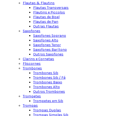
Flautas & Flautins
Flautas Transversais
Flautins e Piccolos
Flautas de Bisel
Flautas de Pan
Outras Flautas
Saxofones
Saxofones Soprano
Saxofones Alto
Saxofones Tenor
Saxofones Barítono
Outros Saxofones
Clarins e Cornetas
Fliscornes
Trombones
Trombones Sib
Trombones Sib / Fá
Trombones Baixo
Trombones Alto
Outros Trombones
Trompetes
Trompetes em Sib
Trompas
Trompas Duplas
Trompas Simples Sib