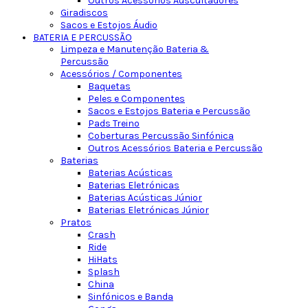
Outros Acessórios Auscultadores
Giradiscos
Sacos e Estojos Áudio
BATERIA E PERCUSSÃO
Limpeza e Manutenção Bateria &
Percussão
Acessórios / Componentes
Baquetas
Peles e Componentes
Sacos e Estojos Bateria e Percussão
Pads Treino
Coberturas Percussão Sinfónica
Outros Acessórios Bateria e Percussão
Baterias
Baterias Acústicas
Baterias Eletrónicas
Baterias Acústicas Júnior
Baterias Eletrónicas Júnior
Pratos
Crash
Ride
HiHats
Splash
China
Sinfónicos e Banda