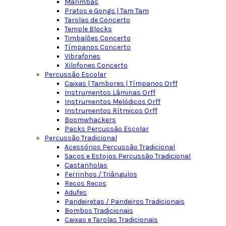
Marimbas
Pratos e Gongs | Tam Tam
Tarolas de Concerto
Temple Blocks
Timbalões Concerto
Tímpanos Concerto
Vibrafones
Xilofones Concerto
Percussão Escolar
Caixas | Tambores | Tímpanos Orff
Instrumentos Lâminas Orff
Instrumentos Melódicos Orff
Instrumentos Rítmicos Orff
Boomwhackers
Packs Percussão Escolar
Percussão Tradicional
Acessórios Percussão Tradicional
Sacos e Estojos Percussão Tradicional
Castanholas
Ferrinhos / Triângulos
Recos Recos
Adufes
Pandeiretas / Pandeiros Tradicionais
Bombos Tradicionais
Caixas e Tarolas Tradicionais