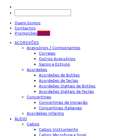
Quem Somos
Contactos
Promoções
PROMO
ACORDEÕES
Acessórios / Componentes
Correias
Outros Acessórios
Sacos e Estojos
Acordeões
Acordeões de Botões
Acordeões de Teclas
Acordeões Digitais de Botões
Acordeões Digitais de Teclas
Concertinas
Concertinas de Iniciação
Concertinas Italianas
Acordeões Infantis
ÁUDIO
Cabos
Cabos Instrumento
Cabos Microfone e Sinal