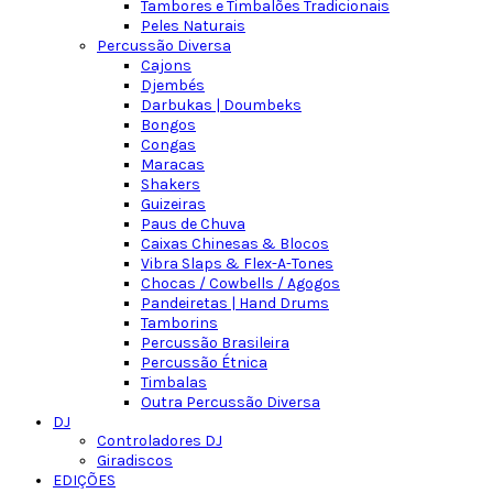
Tambores e Timbalões Tradicionais
Peles Naturais
Percussão Diversa
Cajons
Djembés
Darbukas | Doumbeks
Bongos
Congas
Maracas
Shakers
Guizeiras
Paus de Chuva
Caixas Chinesas & Blocos
Vibra Slaps & Flex-A-Tones
Chocas / Cowbells / Agogos
Pandeiretas | Hand Drums
Tamborins
Percussão Brasileira
Percussão Étnica
Timbalas
Outra Percussão Diversa
DJ
Controladores DJ
Giradiscos
EDIÇÕES