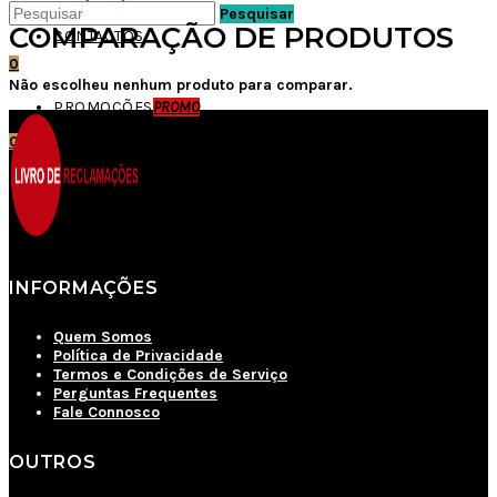
Pesquisar
COMPARAÇÃO DE PRODUTOS
CONTACTOS
0
Não escolheu nenhum produto para comparar.
PROMOÇÕES
PROMO
0
/
€0,00
O seu carrinho está vazio
INFORMAÇÕES
Quem Somos
Política de Privacidade
Termos e Condições de Serviço
Perguntas Frequentes
Fale Connosco
OUTROS