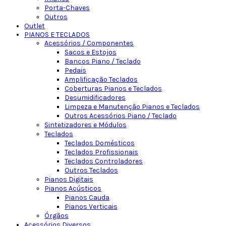
Porta-Chaves
Outros
Outlet
PIANOS E TECLADOS
Acessórios / Componentes
Sacos e Estojos
Bancos Piano / Teclado
Pedais
Amplificação Teclados
Coberturas Pianos e Teclados
Desumidificadores
Limpeza e Manutenção Pianos e Teclados
Outros Acessórios Piano / Teclado
Sintetizadores e Módulos
Teclados
Teclados Domésticos
Teclados Profissionais
Teclados Controladores
Outros Teclados
Pianos Digitais
Pianos Acústicos
Pianos Cauda
Pianos Verticais
Órgãos
Acessórios Diversos