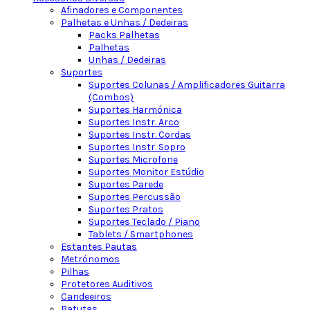
Afinadores e Componentes
Palhetas e Unhas / Dedeiras
Packs Palhetas
Palhetas
Unhas / Dedeiras
Suportes
Suportes Colunas / Amplificadores Guitarra
(Combos)
Suportes Harmónica
Suportes Instr. Arco
Suportes Instr. Cordas
Suportes Instr. Sopro
Suportes Microfone
Suportes Monitor Estúdio
Suportes Parede
Suportes Percussão
Suportes Pratos
Suportes Teclado / Piano
Tablets / Smartphones
Estantes Pautas
Metrónomos
Pilhas
Protetores Auditivos
Candeeiros
Batutas