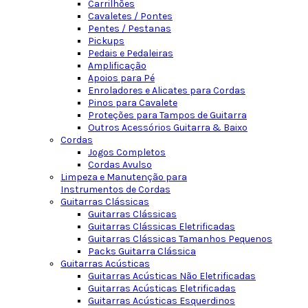
Carrilhões
Cavaletes / Pontes
Pentes / Pestanas
Pickups
Pedais e Pedaleiras
Amplificação
Apoios para Pé
Enroladores e Alicates para Cordas
Pinos para Cavalete
Proteções para Tampos de Guitarra
Outros Acessórios Guitarra & Baixo
Cordas
Jogos Completos
Cordas Avulso
Limpeza e Manutenção para
Instrumentos de Cordas
Guitarras Clássicas
Guitarras Clássicas
Guitarras Clássicas Eletrificadas
Guitarras Clássicas Tamanhos Pequenos
Packs Guitarra Clássica
Guitarras Acústicas
Guitarras Acústicas Não Eletrificadas
Guitarras Acústicas Eletrificadas
Guitarras Acústicas Esquerdinos