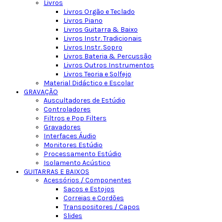
Livros
Livros Orgão e Teclado
Livros Piano
Livros Guitarra & Baixo
Livros Instr. Tradicionais
Livros Instr. Sopro
Livros Bateria & Percussão
Livros Outros Instrumentos
Livros Teoria e Solfejo
Material Didáctico e Escolar
GRAVAÇÃO
Auscultadores de Estúdio
Controladores
Filtros e Pop Filters
Gravadores
Interfaces Áudio
Monitores Estúdio
Processamento Estúdio
Isolamento Acústico
GUITARRAS E BAIXOS
Acessórios / Componentes
Sacos e Estojos
Correias e Cordões
Transpositores / Capos
Slides