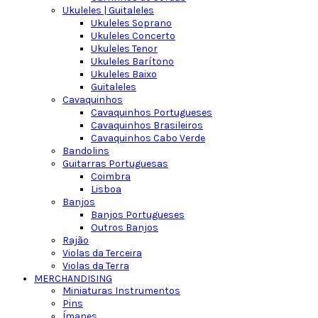
Ukuleles | Guitaleles
Ukuleles Soprano
Ukuleles Concerto
Ukuleles Tenor
Ukuleles Barítono
Ukuleles Baixo
Guitaleles
Cavaquinhos
Cavaquinhos Portugueses
Cavaquinhos Brasileiros
Cavaquinhos Cabo Verde
Bandolins
Guitarras Portuguesas
Coimbra
Lisboa
Banjos
Banjos Portugueses
Outros Banjos
Rajão
Violas da Terceira
Violas da Terra
MERCHANDISING
Miniaturas Instrumentos
Pins
Ímanes