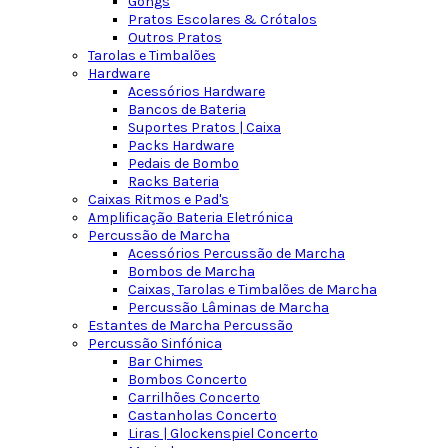
Gongs
Pratos Escolares & Crótalos
Outros Pratos
Tarolas e Timbalões
Hardware
Acessórios Hardware
Bancos de Bateria
Suportes Pratos | Caixa
Packs Hardware
Pedais de Bombo
Racks Bateria
Caixas Ritmos e Pad's
Amplificação Bateria Eletrónica
Percussão de Marcha
Acessórios Percussão de Marcha
Bombos de Marcha
Caixas, Tarolas e Timbalões de Marcha
Percussão Lâminas de Marcha
Estantes de Marcha Percussão
Percussão Sinfónica
Bar Chimes
Bombos Concerto
Carrilhões Concerto
Castanholas Concerto
Liras | Glockenspiel Concerto