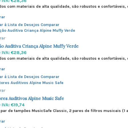
0
IVA: €28,36
dos com materiais de alta qualidade, são robustos e confortáveis,
rar
ar à Lista de Desejos
Comparar
rar
o Auditiva Criança Alpine Muffy Verde
0
IVA: €28,36
dos com materiais de alta qualidade, são robustos e confortáveis,
rar
ar à Lista de Desejos
Comparar
rar
res Auditivos Alpine Music Safe
0
IVA: €19,74
1 par de tampões MusicSafe Classic, 2 pares de filtros musicais (1 
rar