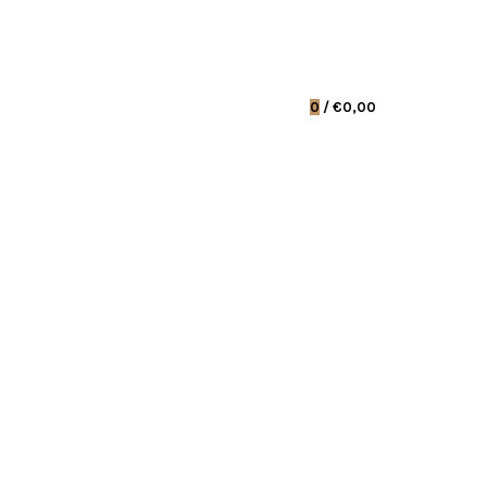
0
/
€0,00