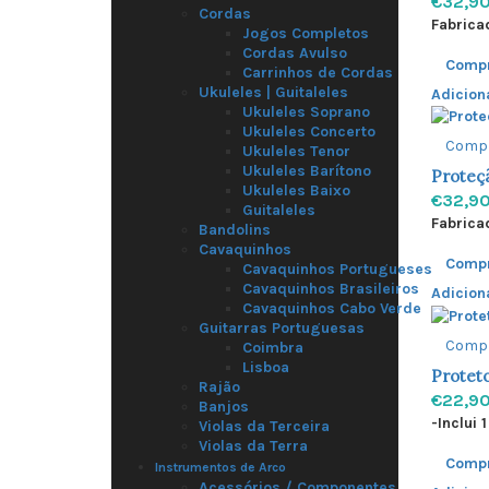
€32,9
Cordas
Fabrica
Jogos Completos
Cordas Avulso
Comp
Carrinhos de Cordas
Ukuleles | Guitaleles
Adicion
Ukuleles Soprano
Ukuleles Concerto
Comp
Ukuleles Tenor
Ukuleles Barítono
Proteçã
Ukuleles Baixo
€32,9
Guitaleles
Fabrica
Bandolins
Cavaquinhos
Comp
Cavaquinhos Portugueses
Cavaquinhos Brasileiros
Adicion
Cavaquinhos Cabo Verde
Guitarras Portuguesas
Comp
Coimbra
Lisboa
Proteto
Rajão
€22,9
Banjos
-Inclui 
Violas da Terceira
Violas da Terra
Comp
Instrumentos de Arco
Acessórios / Componentes