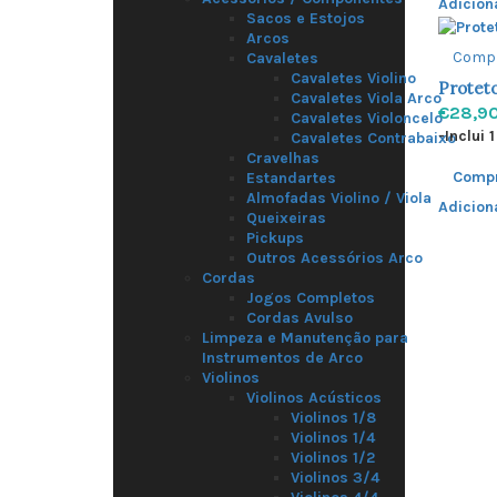
Adicion
Sacos e Estojos
Arcos
Comp
Cavaletes
Cavaletes Violino
Proteto
Cavaletes Viola Arco
€28,9
Cavaletes Violoncelo
-Inclui 
Cavaletes Contrabaixo
Cravelhas
Comp
Estandartes
Almofadas Violino / Viola
Adicion
Queixeiras
Pickups
Outros Acessórios Arco
Cordas
Jogos Completos
Cordas Avulso
Limpeza e Manutenção para
Instrumentos de Arco
Violinos
Violinos Acústicos
Violinos 1/8
Violinos 1/4
Violinos 1/2
Violinos 3/4