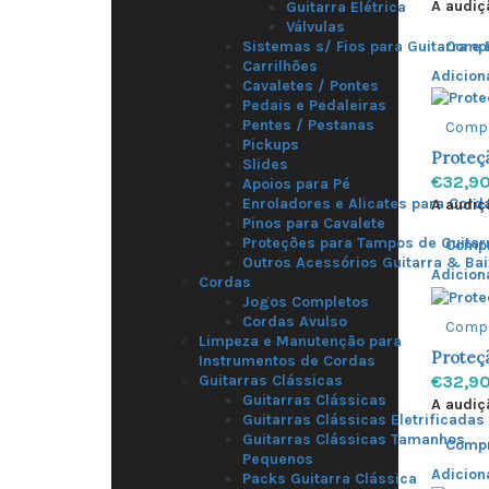
A audiç
Guitarra Elétrica
Válvulas
Comp
Sistemas s/ Fios para Guitarra e 
Carrilhões
Adicion
Cavaletes / Pontes
Pedais e Pedaleiras
Pentes / Pestanas
Comp
Pickups
Proteçã
Slides
€32,9
Apoios para Pé
Enroladores e Alicates para Cord
A audiç
Pinos para Cavalete
Proteções para Tampos de Guitar
Comp
Outros Acessórios Guitarra & Ba
Adicion
Cordas
Jogos Completos
Cordas Avulso
Comp
Limpeza e Manutenção para
Proteçã
Instrumentos de Cordas
€32,9
Guitarras Clássicas
Guitarras Clássicas
A audiç
Guitarras Clássicas Eletrificadas
Guitarras Clássicas Tamanhos
Comp
Pequenos
Adicion
Packs Guitarra Clássica