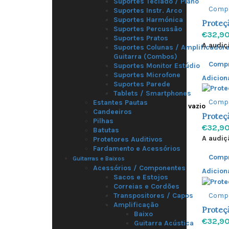
Suportes Teclado / Piano
Comp
Suportes Instr. Arco
Suportes Harmónica
Proteçã
Suportes Percussão
€32,9
Suportes Pratos
A audiç
Suportes Colunas / Amplificador
Guitarra (Combos)
Comp
Suportes Monitor Estúdio
Suportes Microfone
Adicion
Suportes Parede
Tablets / Smartphones
Comp
Estantes Pautas
O seu carrinho está vazio
Candeeiros
Proteçã
Pilhas
€32,9
Batutas
A audiç
Protetores Auditivos
Fardamento e Acessórios
Comp
Guitarras e Baixos
Acessórios / Componentes
Adicion
Sacos e Estojos
Correias e Cordões
Comp
Transpositores / Capos
Amplificação
Proteçã
Baixo
€32,9
Guitarra Acústica