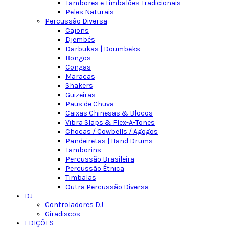
Tambores e Timbalões Tradicionais
Peles Naturais
Percussão Diversa
Cajons
Djembés
Darbukas | Doumbeks
Bongos
Congas
Maracas
Shakers
Guizeiras
Paus de Chuva
Caixas Chinesas & Blocos
Vibra Slaps & Flex-A-Tones
Chocas / Cowbells / Agogos
Pandeiretas | Hand Drums
Tamborins
Percussão Brasileira
Percussão Étnica
Timbalas
Outra Percussão Diversa
DJ
Controladores DJ
Giradiscos
EDIÇÕES