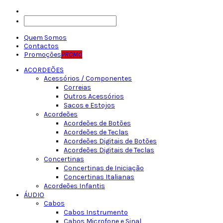
Quem Somos
Contactos
Promoções
PROMO
ACORDEÕES
Acessórios / Componentes
Correias
Outros Acessórios
Sacos e Estojos
Acordeões
Acordeões de Botões
Acordeões de Teclas
Acordeões Digitais de Botões
Acordeões Digitais de Teclas
Concertinas
Concertinas de Iniciação
Concertinas Italianas
Acordeões Infantis
ÁUDIO
Cabos
Cabos Instrumento
Cabos Microfone e Sinal