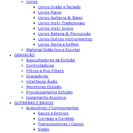
Livros
Livros Orgão e Teclado
Livros Piano
Livros Guitarra & Baixo
Livros Instr. Tradicionais
Livros Instr. Sopro
Livros Bateria & Percussão
Livros Outros Instrumentos
Livros Teoria e Solfejo
Material Didáctico e Escolar
GRAVAÇÃO
Auscultadores de Estúdio
Controladores
Filtros e Pop Filters
Gravadores
Interfaces Áudio
Monitores Estúdio
Processamento Estúdio
Isolamento Acústico
GUITARRAS E BAIXOS
Acessórios / Componentes
Sacos e Estojos
Correias e Cordões
Transpositores / Capos
Slides