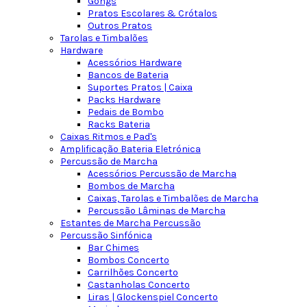
Gongs
Pratos Escolares & Crótalos
Outros Pratos
Tarolas e Timbalões
Hardware
Acessórios Hardware
Bancos de Bateria
Suportes Pratos | Caixa
Packs Hardware
Pedais de Bombo
Racks Bateria
Caixas Ritmos e Pad's
Amplificação Bateria Eletrónica
Percussão de Marcha
Acessórios Percussão de Marcha
Bombos de Marcha
Caixas, Tarolas e Timbalões de Marcha
Percussão Lâminas de Marcha
Estantes de Marcha Percussão
Percussão Sinfónica
Bar Chimes
Bombos Concerto
Carrilhões Concerto
Castanholas Concerto
Liras | Glockenspiel Concerto