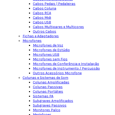
Cabos Pedais | Pedaleiras
Cabos Coluna
Cabos RCA
Cabos Midi
Cabos USB
Cabos Multipares e Multicores
Outros Cabos
Fichas e Adaptadores
Microfones
Microfones de Voz
Microfones de Estúdio
Microfones USB
Microfones sem Fios
Microfones de Conferência e Instalação
Microfones de Instrumento / Percussão
Outros Acessórios Microfone
Colunas e Sistemas de Som
Colunas Amplificadas
Colunas Passivas
Colunas Portáteis
Sistemas PA
Subgraves Amplificados
Subgraves Passivos
Monitores Palco
Megafones