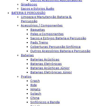
Outros Acessórios Auscultadores
Giradiscos
Sacos e Estojos Áudio
BATERIA E PERCUSSÃO
Limpeza e Manutenção Bateria &
Percussão
Acessórios / Componentes
Baquetas
Peles e Componentes
Sacos e Estojos Bateria e Percussão
Pads Treino
Coberturas Percussão Sinfónica
Outros Acessórios Bateria e Percussão
Baterias
Baterias Acústicas
Baterias Eletrónicas
Baterias Acústicas Júnior
Baterias Eletrónicas Júnior
Pratos
Crash
Ride
HiHats
Splash
China
Sinfónicos e Banda