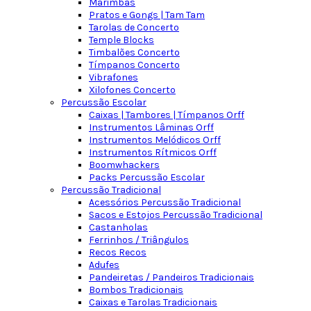
Marimbas
Pratos e Gongs | Tam Tam
Tarolas de Concerto
Temple Blocks
Timbalões Concerto
Tímpanos Concerto
Vibrafones
Xilofones Concerto
Percussão Escolar
Caixas | Tambores | Tímpanos Orff
Instrumentos Lâminas Orff
Instrumentos Melódicos Orff
Instrumentos Rítmicos Orff
Boomwhackers
Packs Percussão Escolar
Percussão Tradicional
Acessórios Percussão Tradicional
Sacos e Estojos Percussão Tradicional
Castanholas
Ferrinhos / Triângulos
Recos Recos
Adufes
Pandeiretas / Pandeiros Tradicionais
Bombos Tradicionais
Caixas e Tarolas Tradicionais