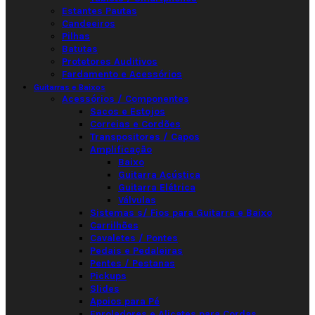
Estantes Pautas
Candeeiros
Pilhas
Batutas
Protetores Auditivos
Fardamento e Acessórios
Guitarras e Baixos
Acessórios / Componentes
Sacos e Estojos
Correias e Cordões
Transpositores / Capos
Amplificação
Baixo
Guitarra Acústica
Guitarra Elétrica
Válvulas
Sistemas s/ Fios para Guitarra e Baixo
Carrilhões
Cavaletes / Pontes
Pedais e Pedaleiras
Pentes / Pestanas
Pickups
Slides
Apoios para Pé
Enroladores e Alicates para Cordas