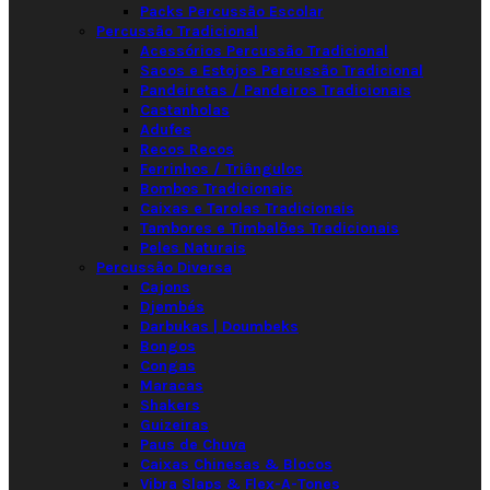
Packs Percussão Escolar
Percussão Tradicional
Acessórios Percussão Tradicional
Sacos e Estojos Percussão Tradicional
Pandeiretas / Pandeiros Tradicionais
Castanholas
Adufes
Recos Recos
Ferrinhos / Triângulos
Bombos Tradicionais
Caixas e Tarolas Tradicionais
Tambores e Timbalões Tradicionais
Peles Naturais
Percussão Diversa
Cajons
Djembés
Darbukas | Doumbeks
Bongos
Congas
Maracas
Shakers
Guizeiras
Paus de Chuva
Caixas Chinesas & Blocos
Vibra Slaps & Flex-A-Tones