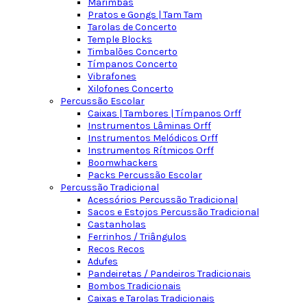
Marimbas
Pratos e Gongs | Tam Tam
Tarolas de Concerto
Temple Blocks
Timbalões Concerto
Tímpanos Concerto
Vibrafones
Xilofones Concerto
Percussão Escolar
Caixas | Tambores | Tímpanos Orff
Instrumentos Lâminas Orff
Instrumentos Melódicos Orff
Instrumentos Rítmicos Orff
Boomwhackers
Packs Percussão Escolar
Percussão Tradicional
Acessórios Percussão Tradicional
Sacos e Estojos Percussão Tradicional
Castanholas
Ferrinhos / Triângulos
Recos Recos
Adufes
Pandeiretas / Pandeiros Tradicionais
Bombos Tradicionais
Caixas e Tarolas Tradicionais