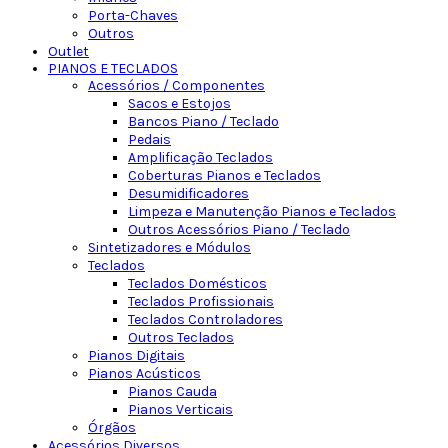
Porta-Chaves
Outros
Outlet
PIANOS E TECLADOS
Acessórios / Componentes
Sacos e Estojos
Bancos Piano / Teclado
Pedais
Amplificação Teclados
Coberturas Pianos e Teclados
Desumidificadores
Limpeza e Manutenção Pianos e Teclados
Outros Acessórios Piano / Teclado
Sintetizadores e Módulos
Teclados
Teclados Domésticos
Teclados Profissionais
Teclados Controladores
Outros Teclados
Pianos Digitais
Pianos Acústicos
Pianos Cauda
Pianos Verticais
Órgãos
Acessórios Diversos