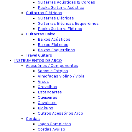
Guitarras Acústicas 12 Cordas
Packs Guitarra Acústica
Guitarras Elétricas
Guitarras Elétricas
Guitarras Elétricas Esquerdinos
Packs Guitarra Elétrica
Guitarras Baixo
Baixos Acústicos
Baixos Elétricos
Baixos Esquerdinos
Travel Guitars
INSTRUMENTOS DE ARCO
Acessórios / Componentes
Sacos e Estojos
Almofadas Violino / Viola
Arcos
Cravelhas
Estandartes
Queixeiras
Cavaletes
Pickups
Outros Acessórios Arco
Cordas
Jogos Completos
Cordas Avulso