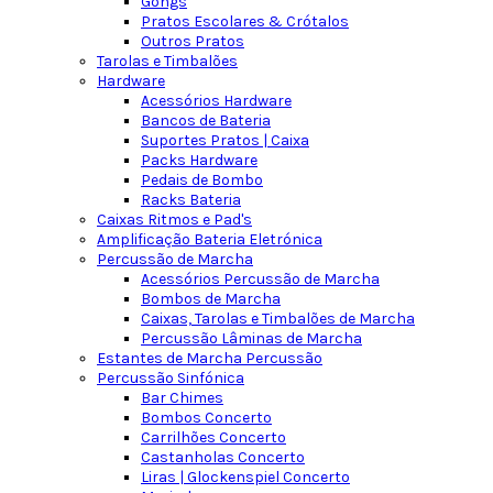
Gongs
Pratos Escolares & Crótalos
Outros Pratos
Tarolas e Timbalões
Hardware
Acessórios Hardware
Bancos de Bateria
Suportes Pratos | Caixa
Packs Hardware
Pedais de Bombo
Racks Bateria
Caixas Ritmos e Pad's
Amplificação Bateria Eletrónica
Percussão de Marcha
Acessórios Percussão de Marcha
Bombos de Marcha
Caixas, Tarolas e Timbalões de Marcha
Percussão Lâminas de Marcha
Estantes de Marcha Percussão
Percussão Sinfónica
Bar Chimes
Bombos Concerto
Carrilhões Concerto
Castanholas Concerto
Liras | Glockenspiel Concerto