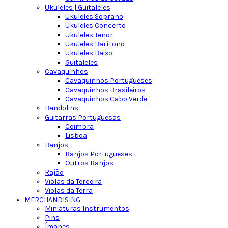
Ukuleles | Guitaleles
Ukuleles Soprano
Ukuleles Concerto
Ukuleles Tenor
Ukuleles Barítono
Ukuleles Baixo
Guitaleles
Cavaquinhos
Cavaquinhos Portugueses
Cavaquinhos Brasileiros
Cavaquinhos Cabo Verde
Bandolins
Guitarras Portuguesas
Coimbra
Lisboa
Banjos
Banjos Portugueses
Outros Banjos
Rajão
Violas da Terceira
Violas da Terra
MERCHANDISING
Miniaturas Instrumentos
Pins
Ímanes