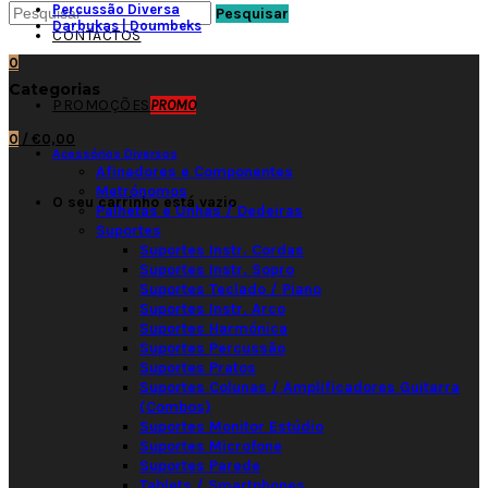
Percussão Diversa
Pesquisar
Darbukas | Doumbeks
CONTACTOS
0
Categorias
PROMOÇÕES
PROMO
0
/
€0,00
Acessórios Diversos
Afinadores e Componentes
Metrónomos
O seu carrinho está vazio
Palhetas e Unhas / Dedeiras
Suportes
Suportes Instr. Cordas
Suportes Instr. Sopro
Suportes Teclado / Piano
Suportes Instr. Arco
Suportes Harmónica
Suportes Percussão
Suportes Pratos
Suportes Colunas / Amplificadores Guitarra
(Combos)
Suportes Monitor Estúdio
Suportes Microfone
Suportes Parede
Tablets / Smartphones