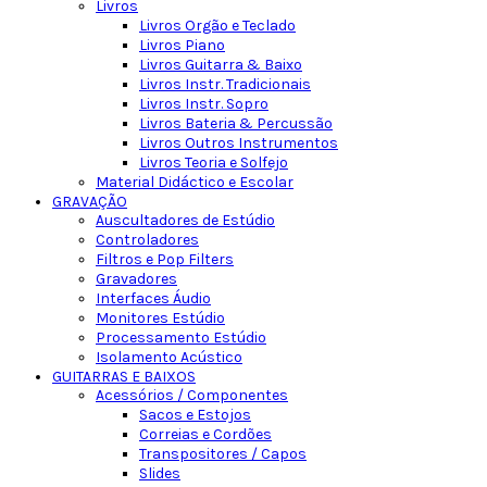
Livros
Livros Orgão e Teclado
Livros Piano
Livros Guitarra & Baixo
Livros Instr. Tradicionais
Livros Instr. Sopro
Livros Bateria & Percussão
Livros Outros Instrumentos
Livros Teoria e Solfejo
Material Didáctico e Escolar
GRAVAÇÃO
Auscultadores de Estúdio
Controladores
Filtros e Pop Filters
Gravadores
Interfaces Áudio
Monitores Estúdio
Processamento Estúdio
Isolamento Acústico
GUITARRAS E BAIXOS
Acessórios / Componentes
Sacos e Estojos
Correias e Cordões
Transpositores / Capos
Slides