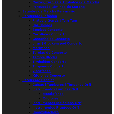
Caixas, Tarolas e Timbalões de Marcha
Percussão Lâminas de Marcha
Estantes de Marcha Percussão
Percussão Sinfónica
Pratos e Gongs | Tam Tam
Bar Chimes
Bombos Concerto
Carrilhões Concerto
Castanholas Concerto
Liras | Glockenspiel Concerto
Marimbas
Tarolas de Concerto
Temple Blocks
Timbalões Concerto
Tímpanos Concerto
Vibrafones
Xilofones Concerto
Percussão Escolar
Caixas | Tambores | Tímpanos Orff
Instrumentos Lâminas Orff
Metalofones
Xilofones
Instrumentos Melódicos Orff
Instrumentos Rítmicos Orff
Boomwhackers