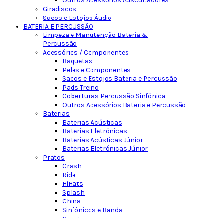
Outros Acessórios Auscultadores
Giradiscos
Sacos e Estojos Áudio
BATERIA E PERCUSSÃO
Limpeza e Manutenção Bateria &
Percussão
Acessórios / Componentes
Baquetas
Peles e Componentes
Sacos e Estojos Bateria e Percussão
Pads Treino
Coberturas Percussão Sinfónica
Outros Acessórios Bateria e Percussão
Baterias
Baterias Acústicas
Baterias Eletrónicas
Baterias Acústicas Júnior
Baterias Eletrónicas Júnior
Pratos
Crash
Ride
HiHats
Splash
China
Sinfónicos e Banda