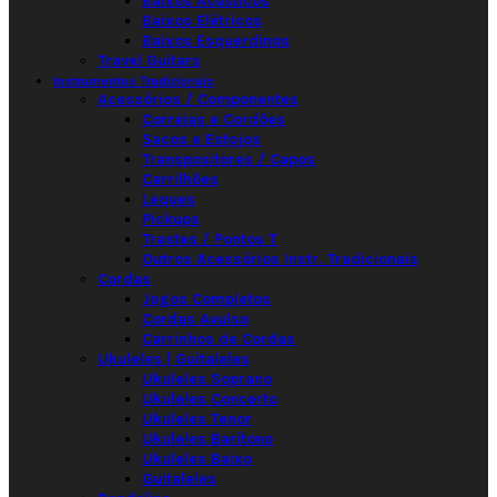
Baixos Acústicos
Baixos Elétricos
Baixos Esquerdinos
Travel Guitars
Instrumentos Tradicionais
Acessórios / Componentes
Correias e Cordões
Sacos e Estojos
Transpositores / Capos
Carrilhões
Leques
Pickups
Trastes / Pontos T
Outros Acessórios Instr. Tradicionais
Cordas
Jogos Completos
Cordas Avulso
Carrinhos de Cordas
Ukuleles | Guitaleles
Ukuleles Soprano
Ukuleles Concerto
Ukuleles Tenor
Ukuleles Barítono
Ukuleles Baixo
Guitaleles