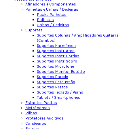
Afinadores e Componentes
Palhetas e Unhas / Dedeiras
Packs Palhetas
Palhetas
Unhas / Dedeiras
Suportes
Suportes Colunas / Amplificadores Guitarra
(Combos)
Suportes Harmónica
Suportes Instr. Arco
Suportes Instr. Cordas
Suportes Instr. Sopro
Suportes Microfone
Suportes Monitor Estúdio
Suportes Parede
Suportes Percussão
Suportes Pratos
Suportes Teclado / Piano
Tablets / Smartphones
Estantes Pautas
Metrónomos
Pilhas
Protetores Auditivos
Candeeiros
Batutas