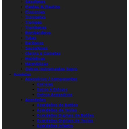
Saxofones
Flautas & Flautins
Fliscornes
Trompetes
Trompas
Trombones
Bombardinos
Tubas
Barítonos
Sousafones
Clarins e Cornetas
Melódicas
Harmónicas
Outros Instrumentos Sopro
Acordeões
Acessórios / Componentes
Correias
Sacos e Estojos
Outros Acessórios
Acordeões
Acordeões de Botões
Acordeões de Teclas
Acordeões Digitais de Botões
Acordeões Digitais de Teclas
Acordeões Infantis