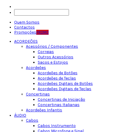
Quem Somos
Contactos
Promoções
PROMO
ACORDEÕES
Acessórios / Componentes
Correias
Outros Acessórios
Sacos e Estojos
Acordeões
Acordeões de Botões
Acordeões de Teclas
Acordeões Digitais de Botões
Acordeões Digitais de Teclas
Concertinas
Concertinas de Iniciação
Concertinas Italianas
Acordeões Infantis
ÁUDIO
Cabos
Cabos Instrumento
Cabos Microfone e Sinal