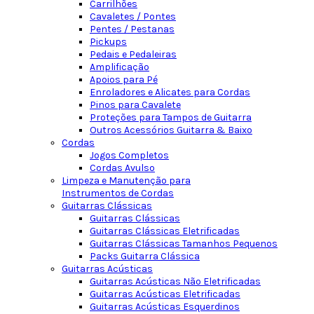
Carrilhões
Cavaletes / Pontes
Pentes / Pestanas
Pickups
Pedais e Pedaleiras
Amplificação
Apoios para Pé
Enroladores e Alicates para Cordas
Pinos para Cavalete
Proteções para Tampos de Guitarra
Outros Acessórios Guitarra & Baixo
Cordas
Jogos Completos
Cordas Avulso
Limpeza e Manutenção para
Instrumentos de Cordas
Guitarras Clássicas
Guitarras Clássicas
Guitarras Clássicas Eletrificadas
Guitarras Clássicas Tamanhos Pequenos
Packs Guitarra Clássica
Guitarras Acústicas
Guitarras Acústicas Não Eletrificadas
Guitarras Acústicas Eletrificadas
Guitarras Acústicas Esquerdinos