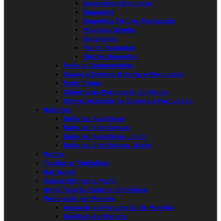
Acessórios Baquetas
Baquetas
Baquetas | Bilros Percussão
Macetas Bombo
Vassouras
Packs Baquetas
Outras Baquetas
Peles e Componentes
Sacos e Estojos Bateria e Percussão
Pads Treino
Coberturas Percussão Sinfónica
Outros Acessórios Bateria e Percussão
Baterias
Baterias Acústicas
Baterias Eletrónicas
Baterias Acústicas Júnior
Baterias Eletrónicas Júnior
Pratos
Tarolas e Timbalões
Hardware
Caixas Ritmos e Pad's
Amplificação Bateria Eletrónica
Percussão de Marcha
Acessórios Percussão de Marcha
Bombos de Marcha