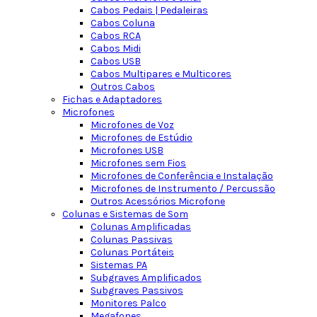
Cabos Pedais | Pedaleiras
Cabos Coluna
Cabos RCA
Cabos Midi
Cabos USB
Cabos Multipares e Multicores
Outros Cabos
Fichas e Adaptadores
Microfones
Microfones de Voz
Microfones de Estúdio
Microfones USB
Microfones sem Fios
Microfones de Conferência e Instalação
Microfones de Instrumento / Percussão
Outros Acessórios Microfone
Colunas e Sistemas de Som
Colunas Amplificadas
Colunas Passivas
Colunas Portáteis
Sistemas PA
Subgraves Amplificados
Subgraves Passivos
Monitores Palco
Megafones