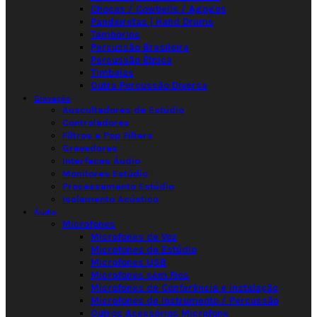
Chocas / Cowbells / Agogos
Pandeiretas | Hand Drums
Tamborins
Percussão Brasileira
Percussão Étnica
Timbalas
Outra Percussão Diversa
Gravação
Auscultadores de Estúdio
Controladores
Filtros e Pop Filters
Gravadores
Interfaces Áudio
Monitores Estúdio
Processamento Estúdio
Isolamento Acústico
Áudio
Microfones
Microfones de Voz
Microfones de Estúdio
Microfones USB
Microfones sem Fios
Microfones de Conferência e Instalação
Microfones de Instrumento / Percussão
Outros Acessórios Microfone