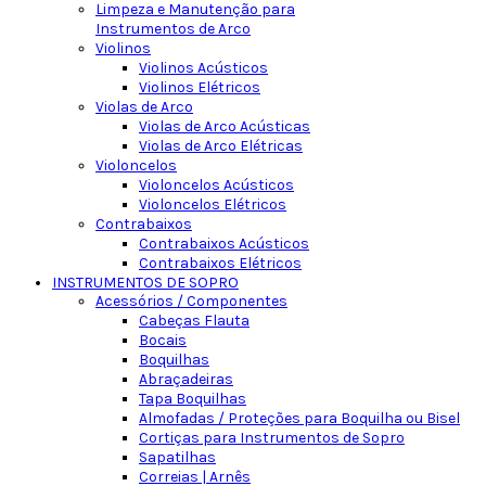
Limpeza e Manutenção para
Instrumentos de Arco
Violinos
Violinos Acústicos
Violinos Elétricos
Violas de Arco
Violas de Arco Acústicas
Violas de Arco Elétricas
Violoncelos
Violoncelos Acústicos
Violoncelos Elétricos
Contrabaixos
Contrabaixos Acústicos
Contrabaixos Elétricos
INSTRUMENTOS DE SOPRO
Acessórios / Componentes
Cabeças Flauta
Bocais
Boquilhas
Abraçadeiras
Tapa Boquilhas
Almofadas / Proteções para Boquilha ou Bisel
Cortiças para Instrumentos de Sopro
Sapatilhas
Correias | Arnês