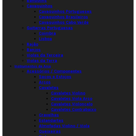
Bandolins
Cavaquinhos
Cavaquinhos Portugueses
Cavaquinhos Brasileiros
Cavaquinhos Cabo Verde
Guitarras Portuguesas
Coimbra
Lisboa
Rajão
Banjos
Violas da Terceira
Violas da Terra
Instrumentos de Arco
Acessórios / Componentes
Sacos e Estojos
Arcos
Cavaletes
Cavaletes Violino
Cavaletes Viola Arco
Cavaletes Violoncelo
Cavaletes Contrabaixo
Cravelhas
Estandartes
Almofadas Violino / Viola
Queixeiras