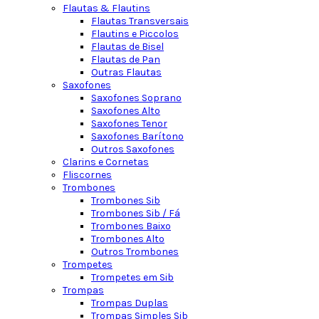
Flautas & Flautins
Flautas Transversais
Flautins e Piccolos
Flautas de Bisel
Flautas de Pan
Outras Flautas
Saxofones
Saxofones Soprano
Saxofones Alto
Saxofones Tenor
Saxofones Barítono
Outros Saxofones
Clarins e Cornetas
Fliscornes
Trombones
Trombones Sib
Trombones Sib / Fá
Trombones Baixo
Trombones Alto
Outros Trombones
Trompetes
Trompetes em Sib
Trompas
Trompas Duplas
Trompas Simples Sib