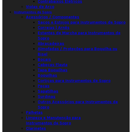
Contrabaixos Elétricos
Violas de Arco
Instrumentos de Sopro
Acessórios / Componentes
Sacos e Estojos para Instrumentos de Sopro
Correias | Arnês
Estantes de Marcha para Instrumentos de
Sopro
Abraçadeiras
Almofadas / Proteções para Boquilha ou
Bisel
Bocais
Cabeças Flauta
Tapa Boquilhas
Boquilhas
Cortiças para Instrumentos de Sopro
Peças
Sapatilhas
Surdinas
Outros Acessórios para Instrumentos de
Sopro
Palhetas
Limpeza e Manutenção para
Instrumentos de Sopro
Clarinetes