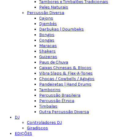
Tambores e Timbalões Tradicionais
Peles Naturais
Percussão Diversa
Cajons
Djembés
Darbukas | Doumbeks
Bongos
Congas
Maracas
Shakers
Guizeiras
Paus de Chuva
Caixas Chinesas & Blocos
Vibra Slaps & Flex-A-Tones
Chocas / Cowbells / Agogos
Pandeiretas | Hand Drums
Tamborins
Percussão Brasileira
Percussão Étnica
Timbalas
Outra Percussão Diversa
DJ
Controladores DJ
Giradiscos
EDIÇÕES