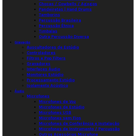
Chocas / Cowbells / Agogos
Pandeiretas | Hand Drums
Tamborins
Percussão Brasileira
Percussão Étnica
Timbalas
Outra Percussão Diversa
Gravação
Auscultadores de Estúdio
Controladores
Filtros e Pop Filters
Gravadores
Interfaces Áudio
Monitores Estúdio
Processamento Estúdio
Isolamento Acústico
Áudio
Microfones
Microfones de Voz
Microfones de Estúdio
Microfones USB
Microfones sem Fios
Microfones de Conferência e Instalação
Microfones de Instrumento / Percussão
Outros Acessórios Microfone