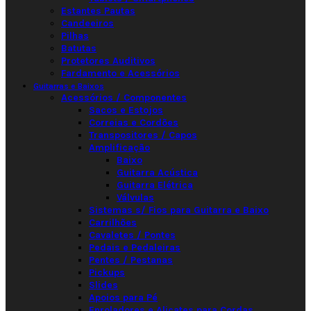
Estantes Pautas
Candeeiros
Pilhas
Batutas
Protetores Auditivos
Fardamento e Acessórios
Guitarras e Baixos
Acessórios / Componentes
Sacos e Estojos
Correias e Cordões
Transpositores / Capos
Amplificação
Baixo
Guitarra Acústica
Guitarra Elétrica
Válvulas
Sistemas s/ Fios para Guitarra e Baixo
Carrilhões
Cavaletes / Pontes
Pedais e Pedaleiras
Pentes / Pestanas
Pickups
Slides
Apoios para Pé
Enroladores e Alicates para Cordas