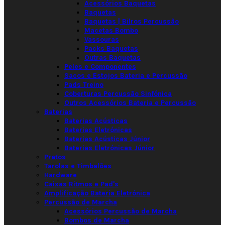
Acessórios Baquetas
Baquetas
Baquetas | Bilros Percussão
Macetas Bombo
Vassouras
Packs Baquetas
Outras Baquetas
Peles e Componentes
Sacos e Estojos Bateria e Percussão
Pads Treino
Coberturas Percussão Sinfónica
Outros Acessórios Bateria e Percussão
Baterias
Baterias Acústicas
Baterias Eletrónicas
Baterias Acústicas Júnior
Baterias Eletrónicas Júnior
Pratos
Tarolas e Timbalões
Hardware
Caixas Ritmos e Pad's
Amplificação Bateria Eletrónica
Percussão de Marcha
Acessórios Percussão de Marcha
Bombos de Marcha