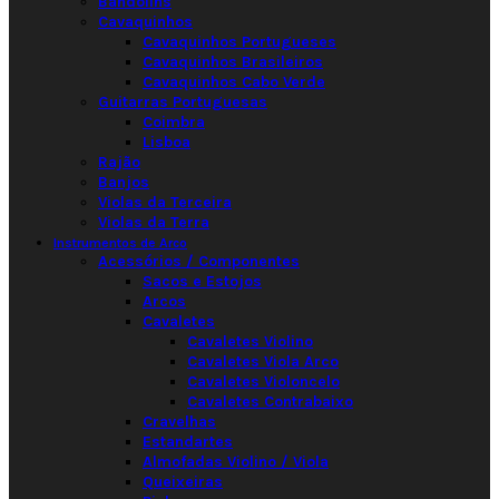
Bandolins
Cavaquinhos
Cavaquinhos Portugueses
Cavaquinhos Brasileiros
Cavaquinhos Cabo Verde
Guitarras Portuguesas
Coimbra
Lisboa
Rajão
Banjos
Violas da Terceira
Violas da Terra
Instrumentos de Arco
Acessórios / Componentes
Sacos e Estojos
Arcos
Cavaletes
Cavaletes Violino
Cavaletes Viola Arco
Cavaletes Violoncelo
Cavaletes Contrabaixo
Cravelhas
Estandartes
Almofadas Violino / Viola
Queixeiras