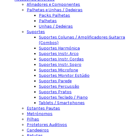
Afinadores e Componentes
Palhetas e Unhas / Dedeiras
Packs Palhetas
Palhetas
Unhas / Dedeiras
Suportes
Suportes Colunas / Amplificadores Guitarra
(Combos)
Suportes Harmónica
Suportes Instr. Arco
Suportes Instr. Cordas
Suportes Instr. Sopro
Suportes Microfone
Suportes Monitor Estúdio
Suportes Parede
Suportes Percussão
Suportes Pratos
Suportes Teclado / Piano
Tablets / Smartphones
Estantes Pautas
Metrónomos
Pilhas
Protetores Auditivos
Candeeiros
Batutas