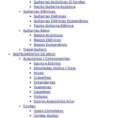
Guitarras Acústicas 12 Cordas
Packs Guitarra Acústica
Guitarras Elétricas
Guitarras Elétricas
Guitarras Elétricas Esquerdinos
Packs Guitarra Elétrica
Guitarras Baixo
Baixos Acústicos
Baixos Elétricos
Baixos Esquerdinos
Travel Guitars
INSTRUMENTOS DE ARCO
Acessórios / Componentes
Sacos e Estojos
Almofadas Violino / Viola
Arcos
Cravelhas
Estandartes
Queixeiras
Cavaletes
Pickups
Outros Acessórios Arco
Cordas
Jogos Completos
Cordas Avulso