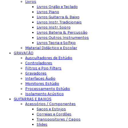
Livros
Livros Orgão e Teclado
Livros Piano
Livros Guitarra & Baixo
Livros Instr. Tradicionais
Livros Instr. Sopro
Livros Bateria & Percussão
Livros Outros Instrumentos
Livros Teoria e Solfejo
Material Didáctico e Escolar
GRAVAÇÃO
Auscultadores de Estúdio
Controladores
Filtros e Pop Filters
Gravadores
Interfaces Áudio
Monitores Estúdio
Processamento Estúdio
Isolamento Acústico
GUITARRAS E BAIXOS
Acessórios / Componentes
Sacos e Estojos
Correias e Cordões
Transpositores / Capos
Slides