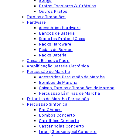
Gongs
Pratos Escolares & Crótalos
Outros Pratos
Tarolas e Timbalões
Hardware
Acessórios Hardware
Bancos de Bateria
Suportes Pratos | Caixa
Packs Hardware
Pedais de Bombo
Racks Bateria
Caixas Ritmos e Pad's
Amplificação Bateria Eletrónica
Percussão de Marcha
Acessórios Percussão de Marcha
Bombos de Marcha
Caixas, Tarolas e Timbalões de Marcha
Percussão Lâminas de Marcha
Estantes de Marcha Percussão
Percussão Sinfónica
Bar Chimes
Bombos Concerto
Carrilhões Concerto
Castanholas Concerto
Liras | Glockenspiel Concerto