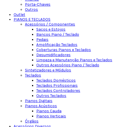
Porta-Chaves
Outros
Outlet
PIANOS E TECLADOS
Acessórios / Componentes
Sacos e Estojos
Bancos Piano / Teclado
Pedais
Amplificação Teclados
Coberturas Pianos e Teclados
Desumidificadores
Limpeza e Manutenção Pianos e Teclados
Outros Acessórios Piano / Teclado
Sintetizadores e Módulos
Teclados
Teclados Domésticos
Teclados Profissionais
Teclados Controladores
Outros Teclados
Pianos Digitais
Pianos Acústicos
Pianos Cauda
Pianos Verticais
Órgãos
Acessórios Diversos