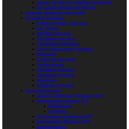
Caixas, Tarolas e Timbalões de Marcha
Percussão Lâminas de Marcha
Estantes de Marcha Percussão
Percussão Sinfónica
Pratos e Gongs | Tam Tam
Bar Chimes
Bombos Concerto
Carrilhões Concerto
Castanholas Concerto
Liras | Glockenspiel Concerto
Marimbas
Tarolas de Concerto
Temple Blocks
Timbalões Concerto
Tímpanos Concerto
Vibrafones
Xilofones Concerto
Percussão Escolar
Caixas | Tambores | Tímpanos Orff
Instrumentos Lâminas Orff
Metalofones
Xilofones
Instrumentos Melódicos Orff
Instrumentos Rítmicos Orff
Boomwhackers