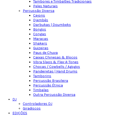
Tambores e Timbalões Tradicionais
Peles Naturais
Percussão Diversa
Cajons
Djembés
Darbukas | Doumbeks
Bongos
Congas
Maracas
Shakers
Guizeiras
Paus de Chuva
Caixas Chinesas & Blocos
Vibra Slaps & Flex-A-Tones
Chocas / Cowbells / Agogos
Pandeiretas | Hand Drums
Tamborins
Percussão Brasileira
Percussão Étnica
Timbalas
Outra Percussão Diversa
DJ
Controladores DJ
Giradiscos
EDIÇÕES