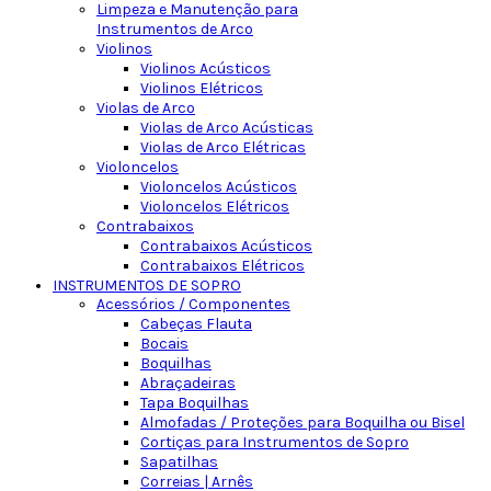
Limpeza e Manutenção para
Instrumentos de Arco
Violinos
Violinos Acústicos
Violinos Elétricos
Violas de Arco
Violas de Arco Acústicas
Violas de Arco Elétricas
Violoncelos
Violoncelos Acústicos
Violoncelos Elétricos
Contrabaixos
Contrabaixos Acústicos
Contrabaixos Elétricos
INSTRUMENTOS DE SOPRO
Acessórios / Componentes
Cabeças Flauta
Bocais
Boquilhas
Abraçadeiras
Tapa Boquilhas
Almofadas / Proteções para Boquilha ou Bisel
Cortiças para Instrumentos de Sopro
Sapatilhas
Correias | Arnês