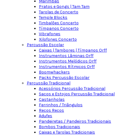
Marimbas
Pratos e Gongs | Tam Tam
Tarolas de Concerto
Temple Blocks
Timbalões Concerto
Tímpanos Concerto
Vibrafones
Xilofones Concerto
Percussão Escolar
Caixas | Tambores | Tímpanos Orff
Instrumentos Lâminas Orff
Instrumentos Melódicos Orff
Instrumentos Rítmicos Orff
Boomwhackers
Packs Percussão Escolar
Percussão Tradicional
Acessórios Percussão Tradicional
Sacos e Estojos Percussão Tradicional
Castanholas
Ferrinhos / Triângulos
Recos Recos
Adufes
Pandeiretas / Pandeiros Tradicionais
Bombos Tradicionais
Caixas e Tarolas Tradicionais