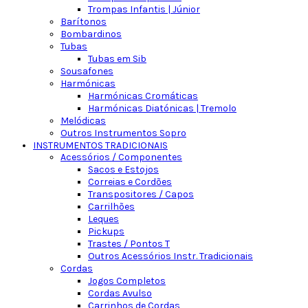
Trompas Infantis | Júnior
Barítonos
Bombardinos
Tubas
Tubas em Sib
Sousafones
Harmónicas
Harmónicas Cromáticas
Harmónicas Diatónicas | Tremolo
Melódicas
Outros Instrumentos Sopro
INSTRUMENTOS TRADICIONAIS
Acessórios / Componentes
Sacos e Estojos
Correias e Cordões
Transpositores / Capos
Carrilhões
Leques
Pickups
Trastes / Pontos T
Outros Acessórios Instr. Tradicionais
Cordas
Jogos Completos
Cordas Avulso
Carrinhos de Cordas