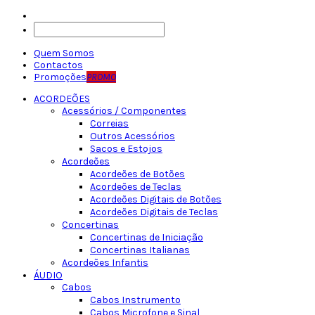
Quem Somos
Contactos
Promoções
PROMO
ACORDEÕES
Acessórios / Componentes
Correias
Outros Acessórios
Sacos e Estojos
Acordeões
Acordeões de Botões
Acordeões de Teclas
Acordeões Digitais de Botões
Acordeões Digitais de Teclas
Concertinas
Concertinas de Iniciação
Concertinas Italianas
Acordeões Infantis
ÁUDIO
Cabos
Cabos Instrumento
Cabos Microfone e Sinal