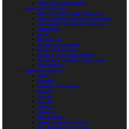
Packs Percussão Escolar
Percussão Tradicional
Acessórios Percussão Tradicional
Sacos e Estojos Percussão Tradicional
Pandeiretas / Pandeiros Tradicionais
Castanholas
Adufes
Recos Recos
Ferrinhos / Triângulos
Bombos Tradicionais
Caixas e Tarolas Tradicionais
Tambores e Timbalões Tradicionais
Peles Naturais
Percussão Diversa
Cajons
Djembés
Darbukas | Doumbeks
Bongos
Congas
Maracas
Shakers
Guizeiras
Paus de Chuva
Caixas Chinesas & Blocos
Vibra Slaps & Flex-A-Tones