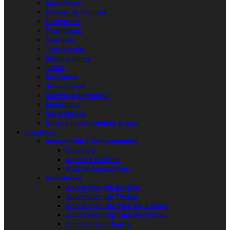
Saxofones
Flautas & Flautins
Fliscornes
Trompetes
Trompas
Trombones
Bombardinos
Tubas
Barítonos
Sousafones
Clarins e Cornetas
Melódicas
Harmónicas
Outros Instrumentos Sopro
Acordeões
Acessórios / Componentes
Correias
Sacos e Estojos
Outros Acessórios
Acordeões
Acordeões de Botões
Acordeões de Teclas
Acordeões Digitais de Botões
Acordeões Digitais de Teclas
Acordeões Infantis