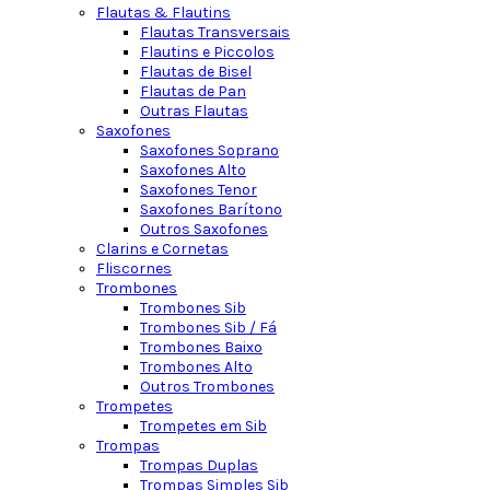
Flautas & Flautins
Flautas Transversais
Flautins e Piccolos
Flautas de Bisel
Flautas de Pan
Outras Flautas
Saxofones
Saxofones Soprano
Saxofones Alto
Saxofones Tenor
Saxofones Barítono
Outros Saxofones
Clarins e Cornetas
Fliscornes
Trombones
Trombones Sib
Trombones Sib / Fá
Trombones Baixo
Trombones Alto
Outros Trombones
Trompetes
Trompetes em Sib
Trompas
Trompas Duplas
Trompas Simples Sib