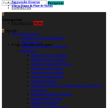
Percussão Diversa
Pesquisar
Vibra Slaps & Flex-A-Tones
CONTACTOS
0
Categorias
PROMOÇÕES
PROMO
0
/
€0,00
Acessórios Diversos
Afinadores e Componentes
Metrónomos
O seu carrinho está vazio
Palhetas e Unhas / Dedeiras
Suportes
Suportes Instr. Cordas
Suportes Instr. Sopro
Suportes Teclado / Piano
Suportes Instr. Arco
Suportes Harmónica
Suportes Percussão
Suportes Pratos
Suportes Colunas / Amplificadores Guitarra
(Combos)
Suportes Monitor Estúdio
Suportes Microfone
Suportes Parede
Tablets / Smartphones