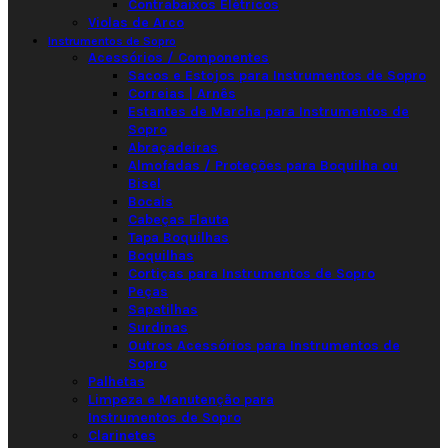
Contrabaixos Elétricos
Violas de Arco
Instrumentos de Sopro
Acessórios / Componentes
Sacos e Estojos para Instrumentos de Sopro
Correias | Arnês
Estantes de Marcha para Instrumentos de
Sopro
Abraçadeiras
Almofadas / Proteções para Boquilha ou
Bisel
Bocais
Cabeças Flauta
Tapa Boquilhas
Boquilhas
Cortiças para Instrumentos de Sopro
Peças
Sapatilhas
Surdinas
Outros Acessórios para Instrumentos de
Sopro
Palhetas
Limpeza e Manutenção para
Instrumentos de Sopro
Clarinetes