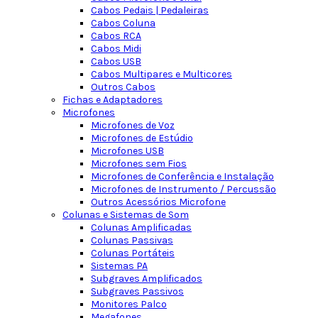
Cabos Pedais | Pedaleiras
Cabos Coluna
Cabos RCA
Cabos Midi
Cabos USB
Cabos Multipares e Multicores
Outros Cabos
Fichas e Adaptadores
Microfones
Microfones de Voz
Microfones de Estúdio
Microfones USB
Microfones sem Fios
Microfones de Conferência e Instalação
Microfones de Instrumento / Percussão
Outros Acessórios Microfone
Colunas e Sistemas de Som
Colunas Amplificadas
Colunas Passivas
Colunas Portáteis
Sistemas PA
Subgraves Amplificados
Subgraves Passivos
Monitores Palco
Megafones