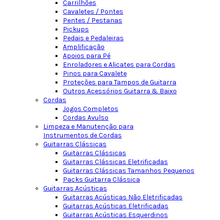
Carrilhões
Cavaletes / Pontes
Pentes / Pestanas
Pickups
Pedais e Pedaleiras
Amplificação
Apoios para Pé
Enroladores e Alicates para Cordas
Pinos para Cavalete
Proteções para Tampos de Guitarra
Outros Acessórios Guitarra & Baixo
Cordas
Jogos Completos
Cordas Avulso
Limpeza e Manutenção para
Instrumentos de Cordas
Guitarras Clássicas
Guitarras Clássicas
Guitarras Clássicas Eletrificadas
Guitarras Clássicas Tamanhos Pequenos
Packs Guitarra Clássica
Guitarras Acústicas
Guitarras Acústicas Não Eletrificadas
Guitarras Acústicas Eletrificadas
Guitarras Acústicas Esquerdinos