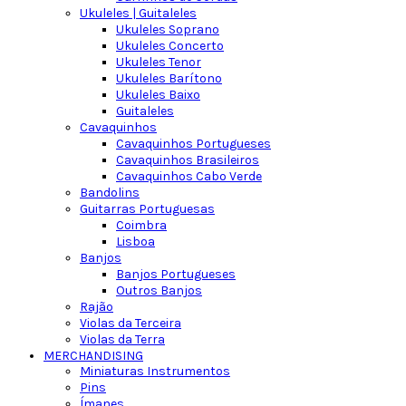
Ukuleles | Guitaleles
Ukuleles Soprano
Ukuleles Concerto
Ukuleles Tenor
Ukuleles Barítono
Ukuleles Baixo
Guitaleles
Cavaquinhos
Cavaquinhos Portugueses
Cavaquinhos Brasileiros
Cavaquinhos Cabo Verde
Bandolins
Guitarras Portuguesas
Coimbra
Lisboa
Banjos
Banjos Portugueses
Outros Banjos
Rajão
Violas da Terceira
Violas da Terra
MERCHANDISING
Miniaturas Instrumentos
Pins
Ímanes