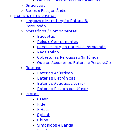
Outros Acessórios Auscultadores
Giradiscos
Sacos e Estojos Áudio
BATERIA E PERCUSSÃO
Limpeza e Manutenção Bateria &
Percussão
Acessórios / Componentes
Baquetas
Peles e Componentes
Sacos e Estojos Bateria e Percussão
Pads Treino
Coberturas Percussão Sinfónica
Outros Acessórios Bateria e Percussão
Baterias
Baterias Acústicas
Baterias Eletrónicas
Baterias Acústicas Júnior
Baterias Eletrónicas Júnior
Pratos
Crash
Ride
HiHats
Splash
China
Sinfónicos e Banda