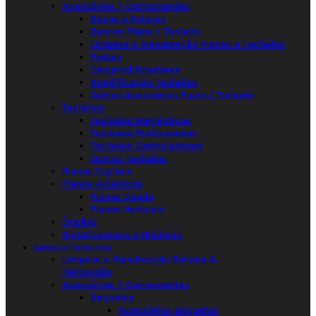
Acessórios / Componentes
Sacos e Estojos
Bancos Piano / Teclado
Limpeza e Manutenção Pianos e Teclados
Pedais
Desumidificadores
Amplificação Teclados
Outros Acessórios Piano / Teclado
Teclados
Teclados Domésticos
Teclados Profissionais
Teclados Controladores
Outros Teclados
Pianos Digitais
Pianos Acústicos
Pianos Cauda
Pianos Verticais
Órgãos
Sintetizadores e Módulos
Bateria e Percussão
Limpeza e Manutenção Bateria &
Percussão
Acessórios / Componentes
Baquetas
Acessórios Baquetas