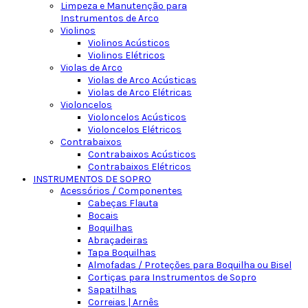
Limpeza e Manutenção para
Instrumentos de Arco
Violinos
Violinos Acústicos
Violinos Elétricos
Violas de Arco
Violas de Arco Acústicas
Violas de Arco Elétricas
Violoncelos
Violoncelos Acústicos
Violoncelos Elétricos
Contrabaixos
Contrabaixos Acústicos
Contrabaixos Elétricos
INSTRUMENTOS DE SOPRO
Acessórios / Componentes
Cabeças Flauta
Bocais
Boquilhas
Abraçadeiras
Tapa Boquilhas
Almofadas / Proteções para Boquilha ou Bisel
Cortiças para Instrumentos de Sopro
Sapatilhas
Correias | Arnês