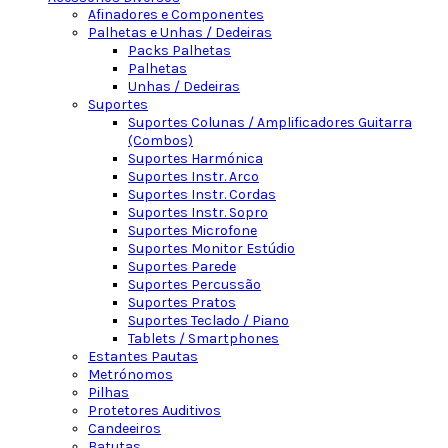
Afinadores e Componentes
Palhetas e Unhas / Dedeiras
Packs Palhetas
Palhetas
Unhas / Dedeiras
Suportes
Suportes Colunas / Amplificadores Guitarra
(Combos)
Suportes Harmónica
Suportes Instr. Arco
Suportes Instr. Cordas
Suportes Instr. Sopro
Suportes Microfone
Suportes Monitor Estúdio
Suportes Parede
Suportes Percussão
Suportes Pratos
Suportes Teclado / Piano
Tablets / Smartphones
Estantes Pautas
Metrónomos
Pilhas
Protetores Auditivos
Candeeiros
Batutas