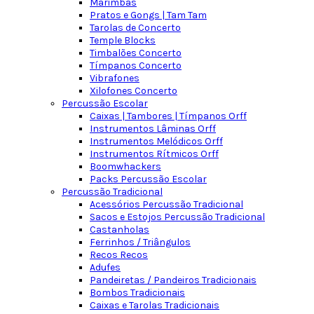
Marimbas
Pratos e Gongs | Tam Tam
Tarolas de Concerto
Temple Blocks
Timbalões Concerto
Tímpanos Concerto
Vibrafones
Xilofones Concerto
Percussão Escolar
Caixas | Tambores | Tímpanos Orff
Instrumentos Lâminas Orff
Instrumentos Melódicos Orff
Instrumentos Rítmicos Orff
Boomwhackers
Packs Percussão Escolar
Percussão Tradicional
Acessórios Percussão Tradicional
Sacos e Estojos Percussão Tradicional
Castanholas
Ferrinhos / Triângulos
Recos Recos
Adufes
Pandeiretas / Pandeiros Tradicionais
Bombos Tradicionais
Caixas e Tarolas Tradicionais