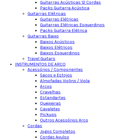
Guitarras Acústicas 12 Cordas
Packs Guitarra Acústica
Guitarras Elétricas
Guitarras Elétricas
Guitarras Elétricas Esquerdinos
Packs Guitarra Elétrica
Guitarras Baixo
Baixos Acústicos
Baixos Elétricos
Baixos Esquerdinos
Travel Guitars
INSTRUMENTOS DE ARCO
Acessórios / Componentes
Sacos e Estojos
Almofadas Violino / Viola
Arcos
Cravelhas
Estandartes
Queixeiras
Cavaletes
Pickups
Outros Acessórios Arco
Cordas
Jogos Completos
Cordas Avulso