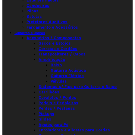
Estantes Pautas
Candeeiros
Pilhas
Batutas
Protetores Auditivos
Fardamento e Acessórios
Guitarras e Baixos
Acessórios / Componentes
Sacos e Estojos
Correias e Cordões
Transpositores / Capos
Amplificação
Baixo
Guitarra Acústica
Guitarra Elétrica
Válvulas
Sistemas s/ Fios para Guitarra e Baixo
Carrilhões
Cavaletes / Pontes
Pedais e Pedaleiras
Pentes / Pestanas
Pickups
Slides
Apoios para Pé
Enroladores e Alicates para Cordas