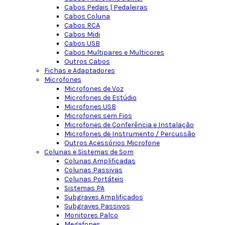
Cabos Pedais | Pedaleiras
Cabos Coluna
Cabos RCA
Cabos Midi
Cabos USB
Cabos Multipares e Multicores
Outros Cabos
Fichas e Adaptadores
Microfones
Microfones de Voz
Microfones de Estúdio
Microfones USB
Microfones sem Fios
Microfones de Conferência e Instalação
Microfones de Instrumento / Percussão
Outros Acessórios Microfone
Colunas e Sistemas de Som
Colunas Amplificadas
Colunas Passivas
Colunas Portáteis
Sistemas PA
Subgraves Amplificados
Subgraves Passivos
Monitores Palco
Megafones