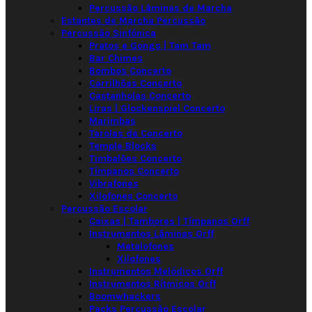
Percussão Lâminas de Marcha
Estantes de Marcha Percussão
Percussão Sinfónica
Pratos e Gongs | Tam Tam
Bar Chimes
Bombos Concerto
Carrilhões Concerto
Castanholas Concerto
Liras | Glockenspiel Concerto
Marimbas
Tarolas de Concerto
Temple Blocks
Timbalões Concerto
Tímpanos Concerto
Vibrafones
Xilofones Concerto
Percussão Escolar
Caixas | Tambores | Tímpanos Orff
Instrumentos Lâminas Orff
Metalofones
Xilofones
Instrumentos Melódicos Orff
Instrumentos Rítmicos Orff
Boomwhackers
Packs Percussão Escolar