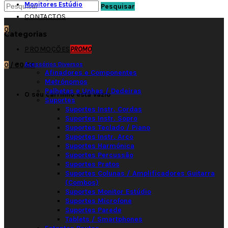
Monitores Estúdio
Pesquisar
CONTACTOS
0
Categorias
PROMOÇÕES
PROMO
Acessórios Diversos
0
/
€0,00
Afinadores e Componentes
Metrónomos
Palhetas e Unhas / Dedeiras
O seu carrinho está vazio
Suportes
Suportes Instr. Cordas
Suportes Instr. Sopro
Suportes Teclado / Piano
Suportes Instr. Arco
Suportes Harmónica
Suportes Percussão
Suportes Pratos
Suportes Colunas / Amplificadores Guitarra
(Combos)
Suportes Monitor Estúdio
Suportes Microfone
Suportes Parede
Tablets / Smartphones