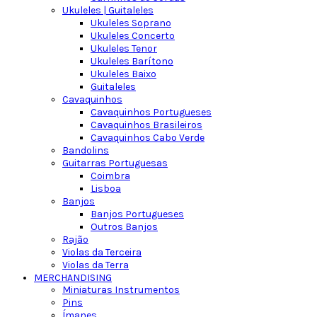
Ukuleles | Guitaleles
Ukuleles Soprano
Ukuleles Concerto
Ukuleles Tenor
Ukuleles Barítono
Ukuleles Baixo
Guitaleles
Cavaquinhos
Cavaquinhos Portugueses
Cavaquinhos Brasileiros
Cavaquinhos Cabo Verde
Bandolins
Guitarras Portuguesas
Coimbra
Lisboa
Banjos
Banjos Portugueses
Outros Banjos
Rajão
Violas da Terceira
Violas da Terra
MERCHANDISING
Miniaturas Instrumentos
Pins
Ímanes