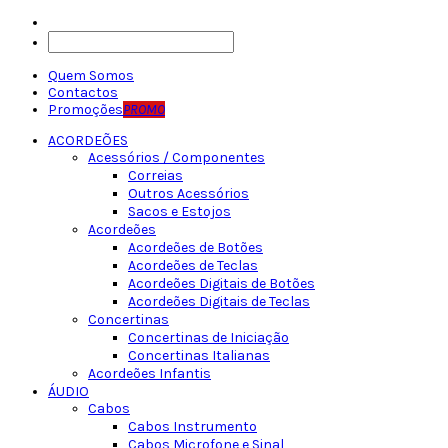
Quem Somos
Contactos
Promoções
PROMO
ACORDEÕES
Acessórios / Componentes
Correias
Outros Acessórios
Sacos e Estojos
Acordeões
Acordeões de Botões
Acordeões de Teclas
Acordeões Digitais de Botões
Acordeões Digitais de Teclas
Concertinas
Concertinas de Iniciação
Concertinas Italianas
Acordeões Infantis
ÁUDIO
Cabos
Cabos Instrumento
Cabos Microfone e Sinal