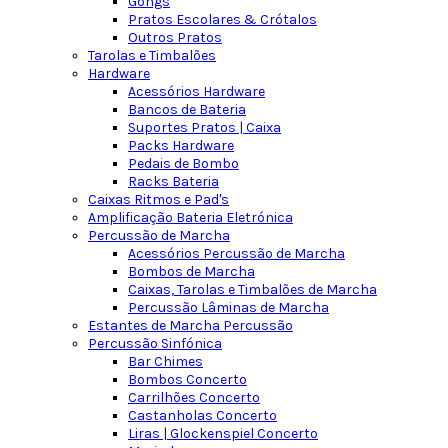
Gongs
Pratos Escolares & Crótalos
Outros Pratos
Tarolas e Timbalões
Hardware
Acessórios Hardware
Bancos de Bateria
Suportes Pratos | Caixa
Packs Hardware
Pedais de Bombo
Racks Bateria
Caixas Ritmos e Pad's
Amplificação Bateria Eletrónica
Percussão de Marcha
Acessórios Percussão de Marcha
Bombos de Marcha
Caixas, Tarolas e Timbalões de Marcha
Percussão Lâminas de Marcha
Estantes de Marcha Percussão
Percussão Sinfónica
Bar Chimes
Bombos Concerto
Carrilhões Concerto
Castanholas Concerto
Liras | Glockenspiel Concerto