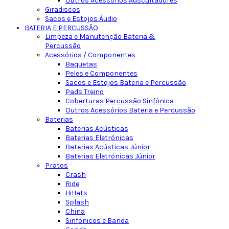
Outros Acessórios Auscultadores
Giradiscos
Sacos e Estojos Áudio
BATERIA E PERCUSSÃO
Limpeza e Manutenção Bateria &
Percussão
Acessórios / Componentes
Baquetas
Peles e Componentes
Sacos e Estojos Bateria e Percussão
Pads Treino
Coberturas Percussão Sinfónica
Outros Acessórios Bateria e Percussão
Baterias
Baterias Acústicas
Baterias Eletrónicas
Baterias Acústicas Júnior
Baterias Eletrónicas Júnior
Pratos
Crash
Ride
HiHats
Splash
China
Sinfónicos e Banda