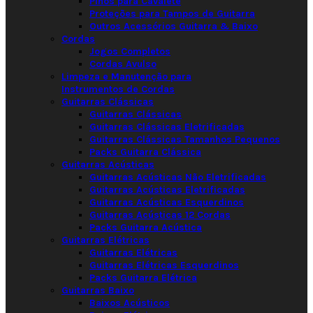
Pinos para Cavalete
Proteções para Tampos de Guitarra
Outros Acessórios Guitarra & Baixo
Cordas
Jogos Completos
Cordas Avulso
Limpeza e Manutenção para
Instrumentos de Cordas
Guitarras Clássicas
Guitarras Clássicas
Guitarras Clássicas Eletrificadas
Guitarras Clássicas Tamanhos Pequenos
Packs Guitarra Clássica
Guitarras Acústicas
Guitarras Acústicas Não Eletrificadas
Guitarras Acústicas Eletrificadas
Guitarras Acústicas Esquerdinos
Guitarras Acústicas 12 Cordas
Packs Guitarra Acústica
Guitarras Elétricas
Guitarras Elétricas
Guitarras Elétricas Esquerdinos
Packs Guitarra Elétrica
Guitarras Baixo
Baixos Acústicos