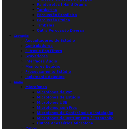
Pandeiretas | Hand Drums
Tamborins
Percussão Brasileira
Percussão Étnica
Timbalas
Outra Percussão Diversa
Gravação
Auscultadores de Estúdio
Controladores
Filtros e Pop Filters
Gravadores
Interfaces Áudio
Monitores Estúdio
Processamento Estúdio
Isolamento Acústico
Áudio
Microfones
Microfones de Voz
Microfones de Estúdio
Microfones USB
Microfones sem Fios
Microfones de Conferência e Instalação
Microfones de Instrumento / Percussão
Outros Acessórios Microfone
Cabos