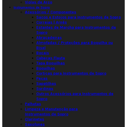
Violas de Arco
Instrumentos de Sopro
Acessórios / Componentes
Sacos e Estojos para Instrumentos de Sopro
Correias | Arnês
Estantes de Marcha para Instrumentos de
Sopro
Abraçadeiras
Almofadas / Proteções para Boquilha ou
Bisel
Bocais
Cabeças Flauta
Tapa Boquilhas
Boquilhas
Cortiças para Instrumentos de Sopro
Peças
Sapatilhas
Surdinas
Outros Acessórios para Instrumentos de
Sopro
Palhetas
Limpeza e Manutenção para
Instrumentos de Sopro
Clarinetes
Saxofones