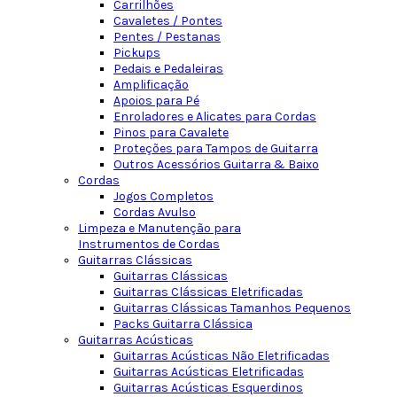
Carrilhões
Cavaletes / Pontes
Pentes / Pestanas
Pickups
Pedais e Pedaleiras
Amplificação
Apoios para Pé
Enroladores e Alicates para Cordas
Pinos para Cavalete
Proteções para Tampos de Guitarra
Outros Acessórios Guitarra & Baixo
Cordas
Jogos Completos
Cordas Avulso
Limpeza e Manutenção para
Instrumentos de Cordas
Guitarras Clássicas
Guitarras Clássicas
Guitarras Clássicas Eletrificadas
Guitarras Clássicas Tamanhos Pequenos
Packs Guitarra Clássica
Guitarras Acústicas
Guitarras Acústicas Não Eletrificadas
Guitarras Acústicas Eletrificadas
Guitarras Acústicas Esquerdinos