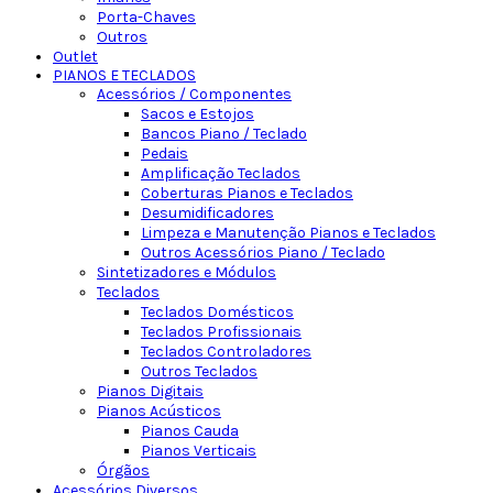
Porta-Chaves
Outros
Outlet
PIANOS E TECLADOS
Acessórios / Componentes
Sacos e Estojos
Bancos Piano / Teclado
Pedais
Amplificação Teclados
Coberturas Pianos e Teclados
Desumidificadores
Limpeza e Manutenção Pianos e Teclados
Outros Acessórios Piano / Teclado
Sintetizadores e Módulos
Teclados
Teclados Domésticos
Teclados Profissionais
Teclados Controladores
Outros Teclados
Pianos Digitais
Pianos Acústicos
Pianos Cauda
Pianos Verticais
Órgãos
Acessórios Diversos