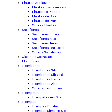
Flautas & Flautins
Flautas Transversais
Flautins e Piccolos
Flautas de Bisel
Flautas de Pan
Outras Flautas
Saxofones
Saxofones Soprano
Saxofones Alto
Saxofones Tenor
Saxofones Barítono
Outros Saxofones
Clarins e Cornetas
Fliscornes
Trombones
Trombones Sib
Trombones Sib / Fá
Trombones Baixo
Trombones Alto
Outros Trombones
Trompetes
Trompetes em Sib
Trompas
Trompas Duplas
Trompas Simples Sib