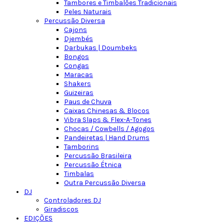
Tambores e Timbalões Tradicionais
Peles Naturais
Percussão Diversa
Cajons
Djembés
Darbukas | Doumbeks
Bongos
Congas
Maracas
Shakers
Guizeiras
Paus de Chuva
Caixas Chinesas & Blocos
Vibra Slaps & Flex-A-Tones
Chocas / Cowbells / Agogos
Pandeiretas | Hand Drums
Tamborins
Percussão Brasileira
Percussão Étnica
Timbalas
Outra Percussão Diversa
DJ
Controladores DJ
Giradiscos
EDIÇÕES