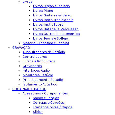
Livros
Livros Orgão e Teclado
Livros Piano
Livros Guitarra & Baixo
Livros Instr. Tradicionais
Livros Instr. Sopro
Livros Bateria & Percussão
Livros Outros Instrumentos
Livros Teoria e Solfejo
Material Didáctico e Escolar
GRAVAÇÃO
Auscultadores de Estúdio
Controladores
Filtros e Pop Filters
Gravadores
Interfaces Áudio
Monitores Estúdio
Processamento Estúdio
Isolamento Acústico
GUITARRAS E BAIXOS
Acessórios / Componentes
Sacos e Estojos
Correias e Cordões
Transpositores / Capos
Slides