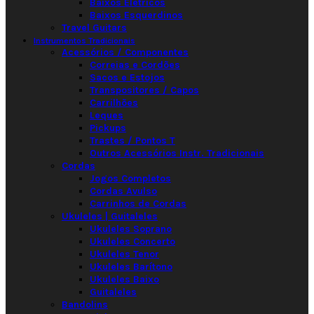
Baixos Elétricos
Baixos Esquerdinos
Travel Guitars
Instrumentos Tradicionais
Acessórios / Componentes
Correias e Cordões
Sacos e Estojos
Transpositores / Capos
Carrilhões
Leques
Pickups
Trastes / Pontos T
Outros Acessórios Instr. Tradicionais
Cordas
Jogos Completos
Cordas Avulso
Carrinhos de Cordas
Ukuleles | Guitaleles
Ukuleles Soprano
Ukuleles Concerto
Ukuleles Tenor
Ukuleles Barítono
Ukuleles Baixo
Guitaleles
Bandolins