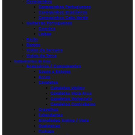
Cavaquinhos
Cavaquinhos Portugueses
Cavaquinhos Brasileiros
Cavaquinhos Cabo Verde
Guitarras Portuguesas
Coimbra
Lisboa
Rajão
Banjos
Violas da Terceira
Violas da Terra
Instrumentos de Arco
Acessórios / Componentes
Sacos e Estojos
Arcos
Cavaletes
Cavaletes Violino
Cavaletes Viola Arco
Cavaletes Violoncelo
Cavaletes Contrabaixo
Cravelhas
Estandartes
Almofadas Violino / Viola
Queixeiras
Pickups