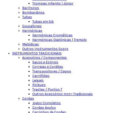
Trompas Infantis | Júnior
Barítonos
Bombardinos
Tubas
Tubas em Sib
Sousafones
Harmónicas
Harmónicas Cromáticas
Harmónicas Diatónicas | Tremolo
Melódicas
Outros Instrumentos Sopro
INSTRUMENTOS TRADICIONAIS
Acessórios / Componentes
Sacos e Estojos
Correias e Cordões
Transpositores / Capos
Carrilhões
Leques
Pickups
Trastes / Pontos T
Outros Acessórios Instr. Tradicionais
Cordas
Jogos Completos
Cordas Avulso
Carrinhos de Cordas