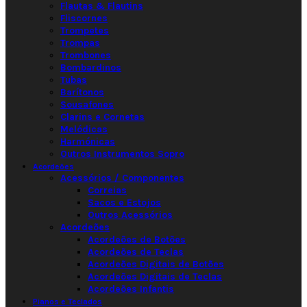
Flautas & Flautins
Fliscornes
Trompetes
Trompas
Trombones
Bombardinos
Tubas
Barítonos
Sousafones
Clarins e Cornetas
Melódicas
Harmónicas
Outros Instrumentos Sopro
Acordeões
Acessórios / Componentes
Correias
Sacos e Estojos
Outros Acessórios
Acordeões
Acordeões de Botões
Acordeões de Teclas
Acordeões Digitais de Botões
Acordeões Digitais de Teclas
Acordeões Infantis
Pianos e Teclados