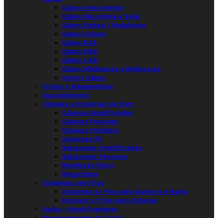
Cabos Instrumento
Cabos Microfone e Sinal
Cabos Pedais | Pedaleiras
Cabos Coluna
Cabos RCA
Cabos Midi
Cabos USB
Cabos Multipares e Multicores
Outros Cabos
Fichas e Adaptadores
Auscultadores
Colunas e Sistemas de Som
Colunas Amplificadas
Colunas Passivas
Colunas Portáteis
Sistemas PA
Subgraves Amplificados
Subgraves Passivos
Monitores Palco
Megafones
Sistemas sem Fios
Sistemas s/ Fios para Guitarra e Baixo
Emissor s/ Fios para Colunas
Audio - Amplificadores
Processamento de Áudio