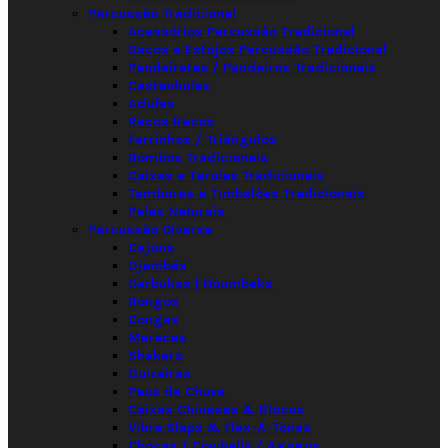
Percussão Tradicional
Acessórios Percussão Tradicional
Sacos e Estojos Percussão Tradicional
Pandeiretas / Pandeiros Tradicionais
Castanholas
Adufes
Recos Recos
Ferrinhos / Triângulos
Bombos Tradicionais
Caixas e Tarolas Tradicionais
Tambores e Timbalões Tradicionais
Peles Naturais
Percussão Diversa
Cajons
Djembés
Darbukas | Doumbeks
Bongos
Congas
Maracas
Shakers
Guizeiras
Paus de Chuva
Caixas Chinesas & Blocos
Vibra Slaps & Flex-A-Tones
Chocas / Cowbells / Agogos