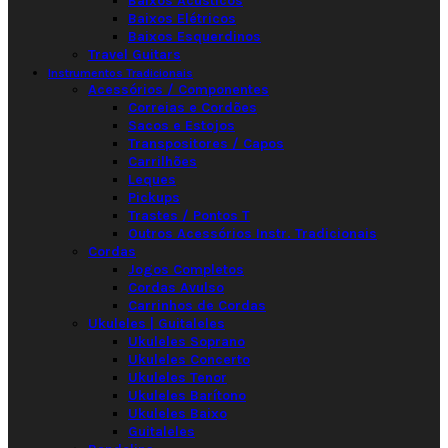
Baixos Acústicos
Baixos Elétricos
Baixos Esquerdinos
Travel Guitars
Instrumentos Tradicionais
Acessórios / Componentes
Correias e Cordões
Sacos e Estojos
Transpositores / Capos
Carrilhões
Leques
Pickups
Trastes / Pontos T
Outros Acessórios Instr. Tradicionais
Cordas
Jogos Completos
Cordas Avulso
Carrinhos de Cordas
Ukuleles | Guitaleles
Ukuleles Soprano
Ukuleles Concerto
Ukuleles Tenor
Ukuleles Barítono
Ukuleles Baixo
Guitaleles