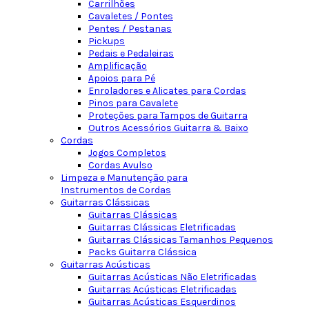
Carrilhões
Cavaletes / Pontes
Pentes / Pestanas
Pickups
Pedais e Pedaleiras
Amplificação
Apoios para Pé
Enroladores e Alicates para Cordas
Pinos para Cavalete
Proteções para Tampos de Guitarra
Outros Acessórios Guitarra & Baixo
Cordas
Jogos Completos
Cordas Avulso
Limpeza e Manutenção para
Instrumentos de Cordas
Guitarras Clássicas
Guitarras Clássicas
Guitarras Clássicas Eletrificadas
Guitarras Clássicas Tamanhos Pequenos
Packs Guitarra Clássica
Guitarras Acústicas
Guitarras Acústicas Não Eletrificadas
Guitarras Acústicas Eletrificadas
Guitarras Acústicas Esquerdinos