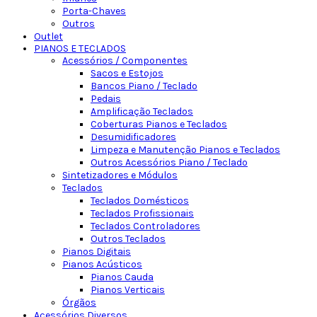
Porta-Chaves
Outros
Outlet
PIANOS E TECLADOS
Acessórios / Componentes
Sacos e Estojos
Bancos Piano / Teclado
Pedais
Amplificação Teclados
Coberturas Pianos e Teclados
Desumidificadores
Limpeza e Manutenção Pianos e Teclados
Outros Acessórios Piano / Teclado
Sintetizadores e Módulos
Teclados
Teclados Domésticos
Teclados Profissionais
Teclados Controladores
Outros Teclados
Pianos Digitais
Pianos Acústicos
Pianos Cauda
Pianos Verticais
Órgãos
Acessórios Diversos