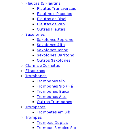
Flautas & Flautins
Flautas Transversais
Flautins e Piccolos
Flautas de Bisel
Flautas de Pan
Outras Flautas
Saxofones
Saxofones Soprano
Saxofones Alto
Saxofones Tenor
Saxofones Barítono
Outros Saxofones
Clarins e Cornetas
Fliscornes
Trombones
Trombones Sib
Trombones Sib / Fá
Trombones Baixo
Trombones Alto
Outros Trombones
Trompetes
Trompetes em Sib
Trompas
Trompas Duplas
Trompas Simples Sib