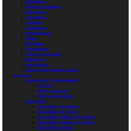
Saxofones
Flautas & Flautins
Fliscornes
Trompetes
Trompas
Trombones
Bombardinos
Tubas
Barítonos
Sousafones
Clarins e Cornetas
Melódicas
Harmónicas
Outros Instrumentos Sopro
Acordeões
Acessórios / Componentes
Correias
Sacos e Estojos
Outros Acessórios
Acordeões
Acordeões de Botões
Acordeões de Teclas
Acordeões Digitais de Botões
Acordeões Digitais de Teclas
Acordeões Infantis