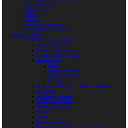
Estantes Pautas
Candeeiros
Pilhas
Batutas
Protetores Auditivos
Fardamento e Acessórios
Guitarras e Baixos
Acessórios / Componentes
Sacos e Estojos
Correias e Cordões
Transpositores / Capos
Amplificação
Baixo
Guitarra Acústica
Guitarra Elétrica
Válvulas
Sistemas s/ Fios para Guitarra e Baixo
Carrilhões
Cavaletes / Pontes
Pedais e Pedaleiras
Pentes / Pestanas
Pickups
Slides
Apoios para Pé
Enroladores e Alicates para Cordas