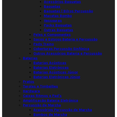
Acessórios Baquetas
Baquetas
Baquetas | Bilros Percussão
Macetas Bombo
Vassouras
Packs Baquetas
Outras Baquetas
Peles e Componentes
Sacos e Estojos Bateria e Percussão
Pads Treino
Coberturas Percussão Sinfónica
Outros Acessórios Bateria e Percussão
Baterias
Baterias Acústicas
Baterias Eletrónicas
Baterias Acústicas Júnior
Baterias Eletrónicas Júnior
Pratos
Tarolas e Timbalões
Hardware
Caixas Ritmos e Pad's
Amplificação Bateria Eletrónica
Percussão de Marcha
Acessórios Percussão de Marcha
Bombos de Marcha