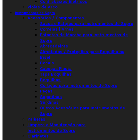
Contrabaixos Elétricos
Violas de Arco
Instrumentos de Sopro
Acessórios / Componentes
Sacos e Estojos para Instrumentos de Sopro
Correias | Arnês
Estantes de Marcha para Instrumentos de
Sopro
Abraçadeiras
Almofadas / Proteções para Boquilha ou
Bisel
Bocais
Cabeças Flauta
Tapa Boquilhas
Boquilhas
Cortiças para Instrumentos de Sopro
Peças
Sapatilhas
Surdinas
Outros Acessórios para Instrumentos de
Sopro
Palhetas
Limpeza e Manutenção para
Instrumentos de Sopro
Clarinetes