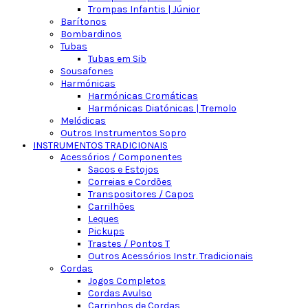
Trompas Infantis | Júnior
Barítonos
Bombardinos
Tubas
Tubas em Sib
Sousafones
Harmónicas
Harmónicas Cromáticas
Harmónicas Diatónicas | Tremolo
Melódicas
Outros Instrumentos Sopro
INSTRUMENTOS TRADICIONAIS
Acessórios / Componentes
Sacos e Estojos
Correias e Cordões
Transpositores / Capos
Carrilhões
Leques
Pickups
Trastes / Pontos T
Outros Acessórios Instr. Tradicionais
Cordas
Jogos Completos
Cordas Avulso
Carrinhos de Cordas