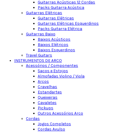
Guitarras Acústicas 12 Cordas
Packs Guitarra Acústica
Guitarras Elétricas
Guitarras Elétricas
Guitarras Elétricas Esquerdinos
Packs Guitarra Elétrica
Guitarras Baixo
Baixos Acústicos
Baixos Elétricos
Baixos Esquerdinos
Travel Guitars
INSTRUMENTOS DE ARCO
Acessórios / Componentes
Sacos e Estojos
Almofadas Violino / Viola
Arcos
Cravelhas
Estandartes
Queixeiras
Cavaletes
Pickups
Outros Acessórios Arco
Cordas
Jogos Completos
Cordas Avulso