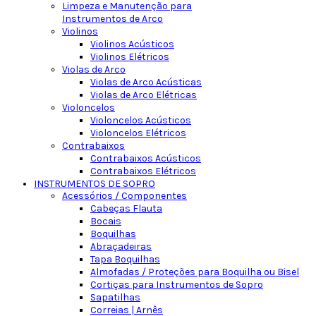
Limpeza e Manutenção para
Instrumentos de Arco
Violinos
Violinos Acústicos
Violinos Elétricos
Violas de Arco
Violas de Arco Acústicas
Violas de Arco Elétricas
Violoncelos
Violoncelos Acústicos
Violoncelos Elétricos
Contrabaixos
Contrabaixos Acústicos
Contrabaixos Elétricos
INSTRUMENTOS DE SOPRO
Acessórios / Componentes
Cabeças Flauta
Bocais
Boquilhas
Abraçadeiras
Tapa Boquilhas
Almofadas / Proteções para Boquilha ou Bisel
Cortiças para Instrumentos de Sopro
Sapatilhas
Correias | Arnês