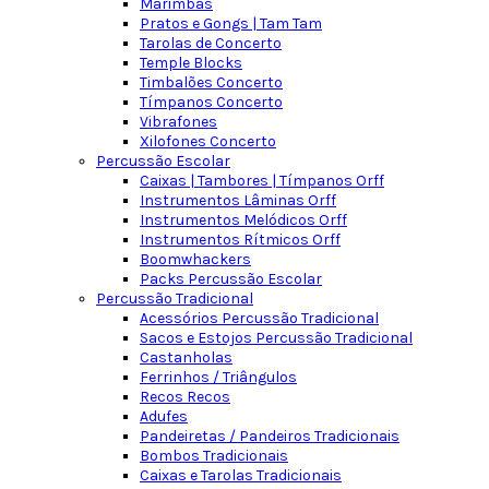
Marimbas
Pratos e Gongs | Tam Tam
Tarolas de Concerto
Temple Blocks
Timbalões Concerto
Tímpanos Concerto
Vibrafones
Xilofones Concerto
Percussão Escolar
Caixas | Tambores | Tímpanos Orff
Instrumentos Lâminas Orff
Instrumentos Melódicos Orff
Instrumentos Rítmicos Orff
Boomwhackers
Packs Percussão Escolar
Percussão Tradicional
Acessórios Percussão Tradicional
Sacos e Estojos Percussão Tradicional
Castanholas
Ferrinhos / Triângulos
Recos Recos
Adufes
Pandeiretas / Pandeiros Tradicionais
Bombos Tradicionais
Caixas e Tarolas Tradicionais