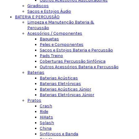
Outros Acessórios Auscultadores
Giradiscos
Sacos e Estojos Áudio
BATERIA E PERCUSSÃO
Limpeza e Manutenção Bateria &
Percussão
Acessórios / Componentes
Baquetas
Peles e Componentes
Sacos e Estojos Bateria e Percussão
Pads Treino
Coberturas Percussão Sinfónica
Outros Acessórios Bateria e Percussão
Baterias
Baterias Acústicas
Baterias Eletrónicas
Baterias Acústicas Júnior
Baterias Eletrónicas Júnior
Pratos
Crash
Ride
HiHats
Splash
China
Sinfónicos e Banda