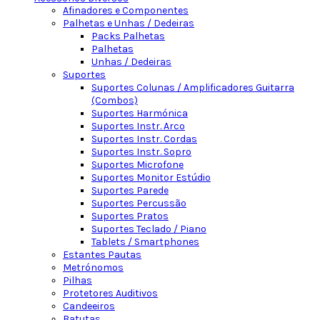
Afinadores e Componentes
Palhetas e Unhas / Dedeiras
Packs Palhetas
Palhetas
Unhas / Dedeiras
Suportes
Suportes Colunas / Amplificadores Guitarra
(Combos)
Suportes Harmónica
Suportes Instr. Arco
Suportes Instr. Cordas
Suportes Instr. Sopro
Suportes Microfone
Suportes Monitor Estúdio
Suportes Parede
Suportes Percussão
Suportes Pratos
Suportes Teclado / Piano
Tablets / Smartphones
Estantes Pautas
Metrónomos
Pilhas
Protetores Auditivos
Candeeiros
Batutas