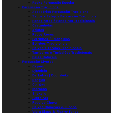
Packs Percussão Escolar
Percussão Tradicional
Acessórios Percussão Tradicional
Sacos e Estojos Percussão Tradicional
Pandeiretas / Pandeiros Tradicionais
Castanholas
Adufes
Recos Recos
Ferrinhos / Triângulos
Bombos Tradicionais
Caixas e Tarolas Tradicionais
Tambores e Timbalões Tradicionais
Peles Naturais
Percussão Diversa
Cajons
Djembés
Darbukas | Doumbeks
Bongos
Congas
Maracas
Shakers
Guizeiras
Paus de Chuva
Caixas Chinesas & Blocos
Vibra Slaps & Flex-A-Tones