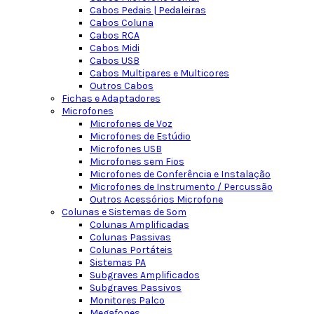
Cabos Pedais | Pedaleiras
Cabos Coluna
Cabos RCA
Cabos Midi
Cabos USB
Cabos Multipares e Multicores
Outros Cabos
Fichas e Adaptadores
Microfones
Microfones de Voz
Microfones de Estúdio
Microfones USB
Microfones sem Fios
Microfones de Conferência e Instalação
Microfones de Instrumento / Percussão
Outros Acessórios Microfone
Colunas e Sistemas de Som
Colunas Amplificadas
Colunas Passivas
Colunas Portáteis
Sistemas PA
Subgraves Amplificados
Subgraves Passivos
Monitores Palco
Megafones