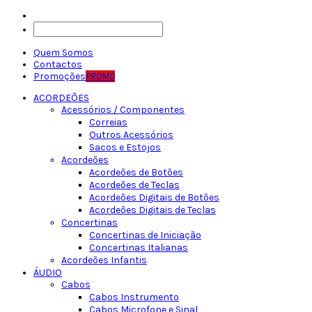
Quem Somos
Contactos
Promoções
PROMO
ACORDEÕES
Acessórios / Componentes
Correias
Outros Acessórios
Sacos e Estojos
Acordeões
Acordeões de Botões
Acordeões de Teclas
Acordeões Digitais de Botões
Acordeões Digitais de Teclas
Concertinas
Concertinas de Iniciação
Concertinas Italianas
Acordeões Infantis
ÁUDIO
Cabos
Cabos Instrumento
Cabos Microfone e Sinal