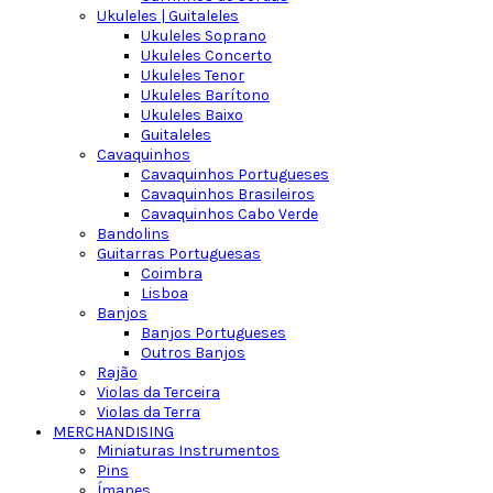
Ukuleles | Guitaleles
Ukuleles Soprano
Ukuleles Concerto
Ukuleles Tenor
Ukuleles Barítono
Ukuleles Baixo
Guitaleles
Cavaquinhos
Cavaquinhos Portugueses
Cavaquinhos Brasileiros
Cavaquinhos Cabo Verde
Bandolins
Guitarras Portuguesas
Coimbra
Lisboa
Banjos
Banjos Portugueses
Outros Banjos
Rajão
Violas da Terceira
Violas da Terra
MERCHANDISING
Miniaturas Instrumentos
Pins
Ímanes