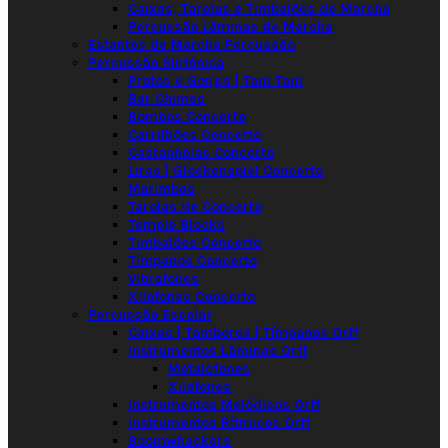
Caixas, Tarolas e Timbalões de Marcha
Percussão Lâminas de Marcha
Estantes de Marcha Percussão
Percussão Sinfónica
Pratos e Gongs | Tam Tam
Bar Chimes
Bombos Concerto
Carrilhões Concerto
Castanholas Concerto
Liras | Glockenspiel Concerto
Marimbas
Tarolas de Concerto
Temple Blocks
Timbalões Concerto
Tímpanos Concerto
Vibrafones
Xilofones Concerto
Percussão Escolar
Caixas | Tambores | Tímpanos Orff
Instrumentos Lâminas Orff
Metalofones
Xilofones
Instrumentos Melódicos Orff
Instrumentos Rítmicos Orff
Boomwhackers