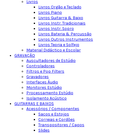
Livros
Livros Orgão e Teclado
Livros Piano
Livros Guitarra & Baixo
Livros Instr. Tradicionais
Livros Instr. Sopro
Livros Bateria & Percussão
Livros Outros Instrumentos
Livros Teoria e Solfejo
Material Didáctico e Escolar
GRAVAÇÃO
Auscultadores de Estúdio
Controladores
Filtros e Pop Filters
Gravadores
Interfaces Áudio
Monitores Estúdio
Processamento Estúdio
Isolamento Acústico
GUITARRAS E BAIXOS
Acessórios / Componentes
Sacos e Estojos
Correias e Cordões
Transpositores / Capos
Slides