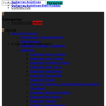
Guitarras Acústicas
Pesquisar
Guitarras Acústicas Eletrificadas
CONTACTOS
0
Categorias
PROMOÇÕES
PROMO
0
/
€0,00
Acessórios Diversos
Afinadores e Componentes
Metrónomos
O seu carrinho está vazio
Palhetas e Unhas / Dedeiras
Suportes
Suportes Instr. Cordas
Suportes Instr. Sopro
Suportes Teclado / Piano
Suportes Instr. Arco
Suportes Harmónica
Suportes Percussão
Suportes Pratos
Suportes Colunas / Amplificadores Guitarra
(Combos)
Suportes Monitor Estúdio
Suportes Microfone
Suportes Parede
Tablets / Smartphones