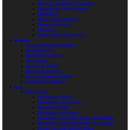
Chocas / Cowbells / Agogos
Pandeiretas | Hand Drums
Tamborins
Percussão Brasileira
Percussão Étnica
Timbalas
Outra Percussão Diversa
Gravação
Auscultadores de Estúdio
Controladores
Filtros e Pop Filters
Gravadores
Interfaces Áudio
Monitores Estúdio
Processamento Estúdio
Isolamento Acústico
Áudio
Microfones
Microfones de Voz
Microfones de Estúdio
Microfones USB
Microfones sem Fios
Microfones de Conferência e Instalação
Microfones de Instrumento / Percussão
Outros Acessórios Microfone