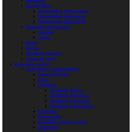
Bandolins
Cavaquinhos
Cavaquinhos Portugueses
Cavaquinhos Brasileiros
Cavaquinhos Cabo Verde
Guitarras Portuguesas
Coimbra
Lisboa
Rajão
Banjos
Violas da Terceira
Violas da Terra
Instrumentos de Arco
Acessórios / Componentes
Sacos e Estojos
Arcos
Cavaletes
Cavaletes Violino
Cavaletes Viola Arco
Cavaletes Violoncelo
Cavaletes Contrabaixo
Cravelhas
Estandartes
Almofadas Violino / Viola
Queixeiras