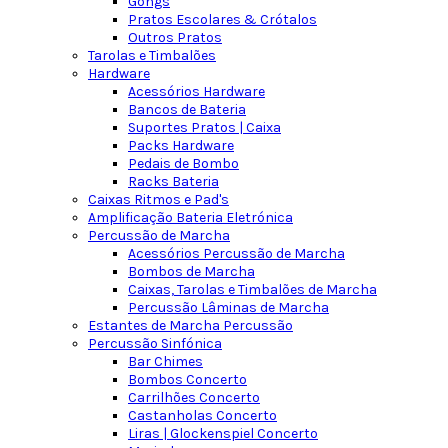
Gongs
Pratos Escolares & Crótalos
Outros Pratos
Tarolas e Timbalões
Hardware
Acessórios Hardware
Bancos de Bateria
Suportes Pratos | Caixa
Packs Hardware
Pedais de Bombo
Racks Bateria
Caixas Ritmos e Pad's
Amplificação Bateria Eletrónica
Percussão de Marcha
Acessórios Percussão de Marcha
Bombos de Marcha
Caixas, Tarolas e Timbalões de Marcha
Percussão Lâminas de Marcha
Estantes de Marcha Percussão
Percussão Sinfónica
Bar Chimes
Bombos Concerto
Carrilhões Concerto
Castanholas Concerto
Liras | Glockenspiel Concerto