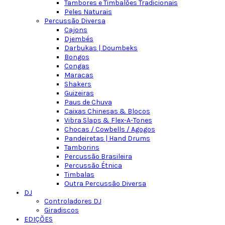
Tambores e Timbalões Tradicionais
Peles Naturais
Percussão Diversa
Cajons
Djembés
Darbukas | Doumbeks
Bongos
Congas
Maracas
Shakers
Guizeiras
Paus de Chuva
Caixas Chinesas & Blocos
Vibra Slaps & Flex-A-Tones
Chocas / Cowbells / Agogos
Pandeiretas | Hand Drums
Tamborins
Percussão Brasileira
Percussão Étnica
Timbalas
Outra Percussão Diversa
DJ
Controladores DJ
Giradiscos
EDIÇÕES