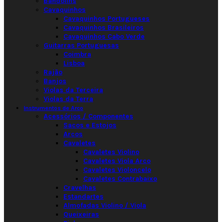
Bandolins
Cavaquinhos
Cavaquinhos Portugueses
Cavaquinhos Brasileiros
Cavaquinhos Cabo Verde
Guitarras Portuguesas
Coimbra
Lisboa
Rajão
Banjos
Violas da Terceira
Violas da Terra
Instrumentos de Arco
Acessórios / Componentes
Sacos e Estojos
Arcos
Cavaletes
Cavaletes Violino
Cavaletes Viola Arco
Cavaletes Violoncelo
Cavaletes Contrabaixo
Cravelhas
Estandartes
Almofadas Violino / Viola
Queixeiras