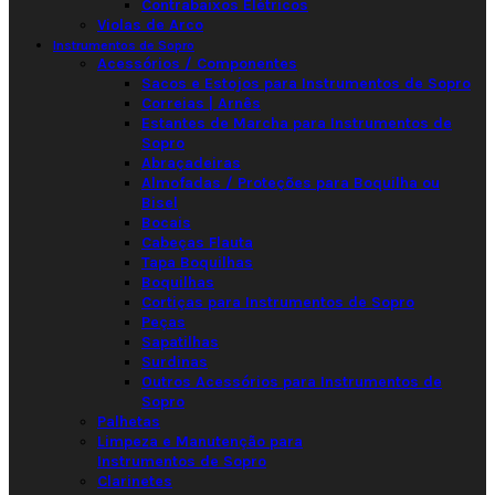
Contrabaixos Elétricos
Violas de Arco
Instrumentos de Sopro
Acessórios / Componentes
Sacos e Estojos para Instrumentos de Sopro
Correias | Arnês
Estantes de Marcha para Instrumentos de
Sopro
Abraçadeiras
Almofadas / Proteções para Boquilha ou
Bisel
Bocais
Cabeças Flauta
Tapa Boquilhas
Boquilhas
Cortiças para Instrumentos de Sopro
Peças
Sapatilhas
Surdinas
Outros Acessórios para Instrumentos de
Sopro
Palhetas
Limpeza e Manutenção para
Instrumentos de Sopro
Clarinetes