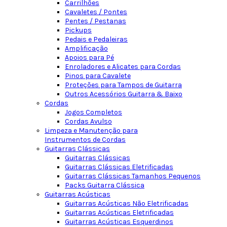
Carrilhões
Cavaletes / Pontes
Pentes / Pestanas
Pickups
Pedais e Pedaleiras
Amplificação
Apoios para Pé
Enroladores e Alicates para Cordas
Pinos para Cavalete
Proteções para Tampos de Guitarra
Outros Acessórios Guitarra & Baixo
Cordas
Jogos Completos
Cordas Avulso
Limpeza e Manutenção para
Instrumentos de Cordas
Guitarras Clássicas
Guitarras Clássicas
Guitarras Clássicas Eletrificadas
Guitarras Clássicas Tamanhos Pequenos
Packs Guitarra Clássica
Guitarras Acústicas
Guitarras Acústicas Não Eletrificadas
Guitarras Acústicas Eletrificadas
Guitarras Acústicas Esquerdinos