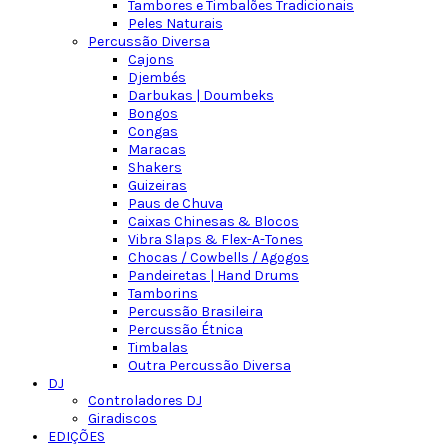
Tambores e Timbalões Tradicionais
Peles Naturais
Percussão Diversa
Cajons
Djembés
Darbukas | Doumbeks
Bongos
Congas
Maracas
Shakers
Guizeiras
Paus de Chuva
Caixas Chinesas & Blocos
Vibra Slaps & Flex-A-Tones
Chocas / Cowbells / Agogos
Pandeiretas | Hand Drums
Tamborins
Percussão Brasileira
Percussão Étnica
Timbalas
Outra Percussão Diversa
DJ
Controladores DJ
Giradiscos
EDIÇÕES