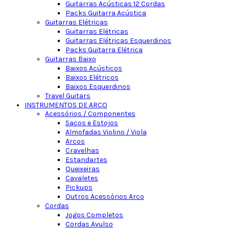
Guitarras Acústicas 12 Cordas
Packs Guitarra Acústica
Guitarras Elétricas
Guitarras Elétricas
Guitarras Elétricas Esquerdinos
Packs Guitarra Elétrica
Guitarras Baixo
Baixos Acústicos
Baixos Elétricos
Baixos Esquerdinos
Travel Guitars
INSTRUMENTOS DE ARCO
Acessórios / Componentes
Sacos e Estojos
Almofadas Violino / Viola
Arcos
Cravelhas
Estandartes
Queixeiras
Cavaletes
Pickups
Outros Acessórios Arco
Cordas
Jogos Completos
Cordas Avulso