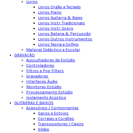
Livros
Livros Orgão e Teclado
Livros Piano
Livros Guitarra & Baixo
Livros Instr. Tradicionais
Livros Instr. Sopro
Livros Bateria & Percussão
Livros Outros Instrumentos
Livros Teoria e Solfejo
Material Didáctico e Escolar
GRAVAÇÃO
Auscultadores de Estúdio
Controladores
Filtros e Pop Filters
Gravadores
Interfaces Áudio
Monitores Estúdio
Processamento Estúdio
Isolamento Acústico
GUITARRAS E BAIXOS
Acessórios / Componentes
Sacos e Estojos
Correias e Cordões
Transpositores / Capos
Slides