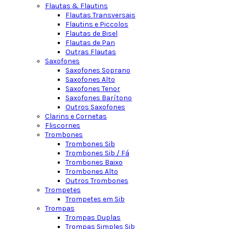
Flautas & Flautins
Flautas Transversais
Flautins e Piccolos
Flautas de Bisel
Flautas de Pan
Outras Flautas
Saxofones
Saxofones Soprano
Saxofones Alto
Saxofones Tenor
Saxofones Barítono
Outros Saxofones
Clarins e Cornetas
Fliscornes
Trombones
Trombones Sib
Trombones Sib / Fá
Trombones Baixo
Trombones Alto
Outros Trombones
Trompetes
Trompetes em Sib
Trompas
Trompas Duplas
Trompas Simples Sib