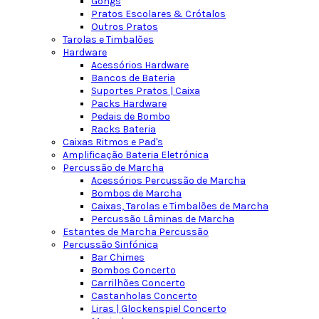
Gongs
Pratos Escolares & Crótalos
Outros Pratos
Tarolas e Timbalões
Hardware
Acessórios Hardware
Bancos de Bateria
Suportes Pratos | Caixa
Packs Hardware
Pedais de Bombo
Racks Bateria
Caixas Ritmos e Pad's
Amplificação Bateria Eletrónica
Percussão de Marcha
Acessórios Percussão de Marcha
Bombos de Marcha
Caixas, Tarolas e Timbalões de Marcha
Percussão Lâminas de Marcha
Estantes de Marcha Percussão
Percussão Sinfónica
Bar Chimes
Bombos Concerto
Carrilhões Concerto
Castanholas Concerto
Liras | Glockenspiel Concerto