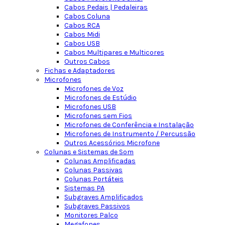
Cabos Pedais | Pedaleiras
Cabos Coluna
Cabos RCA
Cabos Midi
Cabos USB
Cabos Multipares e Multicores
Outros Cabos
Fichas e Adaptadores
Microfones
Microfones de Voz
Microfones de Estúdio
Microfones USB
Microfones sem Fios
Microfones de Conferência e Instalação
Microfones de Instrumento / Percussão
Outros Acessórios Microfone
Colunas e Sistemas de Som
Colunas Amplificadas
Colunas Passivas
Colunas Portáteis
Sistemas PA
Subgraves Amplificados
Subgraves Passivos
Monitores Palco
Megafones