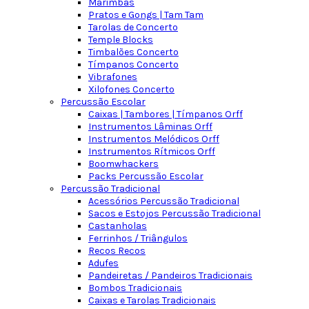
Marimbas
Pratos e Gongs | Tam Tam
Tarolas de Concerto
Temple Blocks
Timbalões Concerto
Tímpanos Concerto
Vibrafones
Xilofones Concerto
Percussão Escolar
Caixas | Tambores | Tímpanos Orff
Instrumentos Lâminas Orff
Instrumentos Melódicos Orff
Instrumentos Rítmicos Orff
Boomwhackers
Packs Percussão Escolar
Percussão Tradicional
Acessórios Percussão Tradicional
Sacos e Estojos Percussão Tradicional
Castanholas
Ferrinhos / Triângulos
Recos Recos
Adufes
Pandeiretas / Pandeiros Tradicionais
Bombos Tradicionais
Caixas e Tarolas Tradicionais