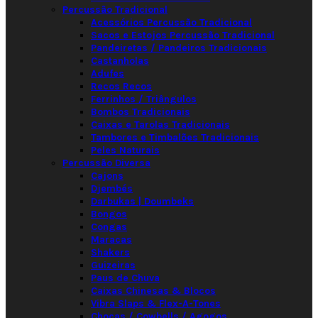
Percussão Tradicional
Acessórios Percussão Tradicional
Sacos e Estojos Percussão Tradicional
Pandeiretas / Pandeiros Tradicionais
Castanholas
Adufes
Recos Recos
Ferrinhos / Triângulos
Bombos Tradicionais
Caixas e Tarolas Tradicionais
Tambores e Timbalões Tradicionais
Peles Naturais
Percussão Diversa
Cajons
Djembés
Darbukas | Doumbeks
Bongos
Congas
Maracas
Shakers
Guizeiras
Paus de Chuva
Caixas Chinesas & Blocos
Vibra Slaps & Flex-A-Tones
Chocas / Cowbells / Agogos