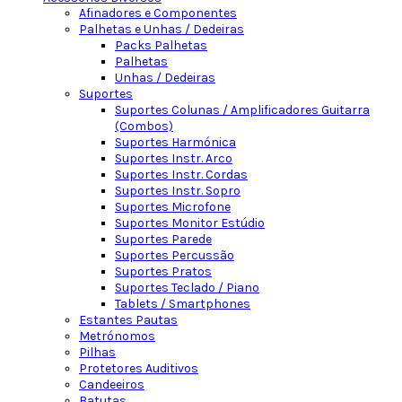
Afinadores e Componentes
Palhetas e Unhas / Dedeiras
Packs Palhetas
Palhetas
Unhas / Dedeiras
Suportes
Suportes Colunas / Amplificadores Guitarra
(Combos)
Suportes Harmónica
Suportes Instr. Arco
Suportes Instr. Cordas
Suportes Instr. Sopro
Suportes Microfone
Suportes Monitor Estúdio
Suportes Parede
Suportes Percussão
Suportes Pratos
Suportes Teclado / Piano
Tablets / Smartphones
Estantes Pautas
Metrónomos
Pilhas
Protetores Auditivos
Candeeiros
Batutas