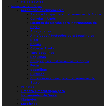
Violas de Arco
Instrumentos de Sopro
Acessórios / Componentes
Sacos e Estojos para Instrumentos de Sopro
Correias | Arnês
Estantes de Marcha para Instrumentos de
Sopro
Abraçadeiras
Almofadas / Proteções para Boquilha ou
Bisel
Bocais
Cabeças Flauta
Tapa Boquilhas
Boquilhas
Cortiças para Instrumentos de Sopro
Peças
Sapatilhas
Surdinas
Outros Acessórios para Instrumentos de
Sopro
Palhetas
Limpeza e Manutenção para
Instrumentos de Sopro
Clarinetes
Saxofones