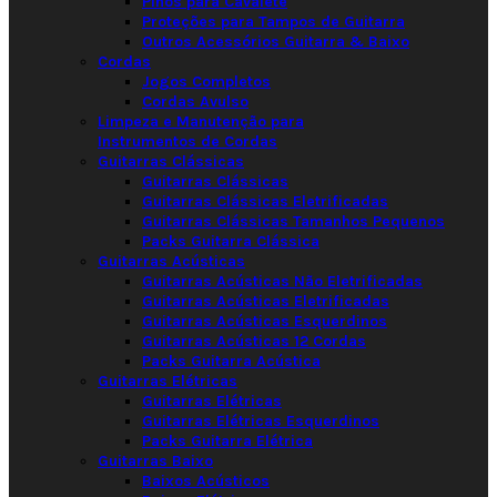
Pinos para Cavalete
Proteções para Tampos de Guitarra
Outros Acessórios Guitarra & Baixo
Cordas
Jogos Completos
Cordas Avulso
Limpeza e Manutenção para
Instrumentos de Cordas
Guitarras Clássicas
Guitarras Clássicas
Guitarras Clássicas Eletrificadas
Guitarras Clássicas Tamanhos Pequenos
Packs Guitarra Clássica
Guitarras Acústicas
Guitarras Acústicas Não Eletrificadas
Guitarras Acústicas Eletrificadas
Guitarras Acústicas Esquerdinos
Guitarras Acústicas 12 Cordas
Packs Guitarra Acústica
Guitarras Elétricas
Guitarras Elétricas
Guitarras Elétricas Esquerdinos
Packs Guitarra Elétrica
Guitarras Baixo
Baixos Acústicos