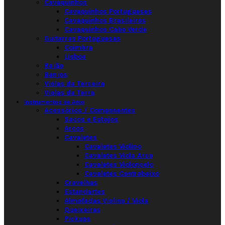
Cavaquinhos
Cavaquinhos Portugueses
Cavaquinhos Brasileiros
Cavaquinhos Cabo Verde
Guitarras Portuguesas
Coimbra
Lisboa
Rajão
Banjos
Violas da Terceira
Violas da Terra
Instrumentos de Arco
Acessórios / Componentes
Sacos e Estojos
Arcos
Cavaletes
Cavaletes Violino
Cavaletes Viola Arco
Cavaletes Violoncelo
Cavaletes Contrabaixo
Cravelhas
Estandartes
Almofadas Violino / Viola
Queixeiras
Pickups