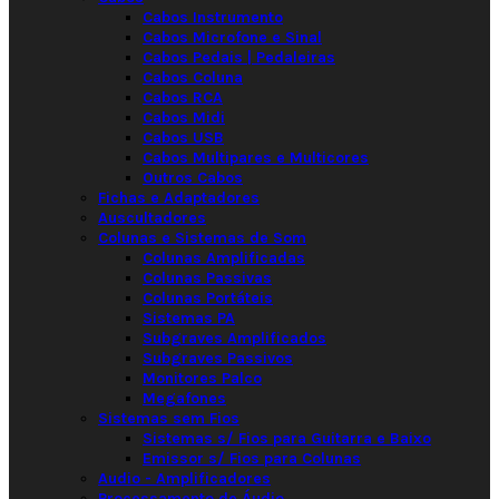
Cabos Instrumento
Cabos Microfone e Sinal
Cabos Pedais | Pedaleiras
Cabos Coluna
Cabos RCA
Cabos Midi
Cabos USB
Cabos Multipares e Multicores
Outros Cabos
Fichas e Adaptadores
Auscultadores
Colunas e Sistemas de Som
Colunas Amplificadas
Colunas Passivas
Colunas Portáteis
Sistemas PA
Subgraves Amplificados
Subgraves Passivos
Monitores Palco
Megafones
Sistemas sem Fios
Sistemas s/ Fios para Guitarra e Baixo
Emissor s/ Fios para Colunas
Audio - Amplificadores
Processamento de Áudio