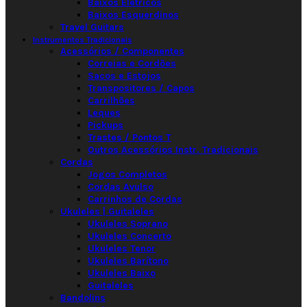
Baixos Elétricos
Baixos Esquerdinos
Travel Guitars
Instrumentos Tradicionais
Acessórios / Componentes
Correias e Cordões
Sacos e Estojos
Transpositores / Capos
Carrilhões
Leques
Pickups
Trastes / Pontos T
Outros Acessórios Instr. Tradicionais
Cordas
Jogos Completos
Cordas Avulso
Carrinhos de Cordas
Ukuleles | Guitaleles
Ukuleles Soprano
Ukuleles Concerto
Ukuleles Tenor
Ukuleles Barítono
Ukuleles Baixo
Guitaleles
Bandolins