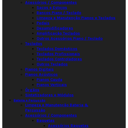
Acessórios / Componentes
Sacos e Estojos
Bancos Piano / Teclado
Limpeza e Manutenção Pianos e Teclados
Pedais
Desumidificadores
Amplificação Teclados
Outros Acessórios Piano / Teclado
Teclados
Teclados Domésticos
Teclados Profissionais
Teclados Controladores
Outros Teclados
Pianos Digitais
Pianos Acústicos
Pianos Cauda
Pianos Verticais
Órgãos
Sintetizadores e Módulos
Bateria e Percussão
Limpeza e Manutenção Bateria &
Percussão
Acessórios / Componentes
Baquetas
Acessórios Baquetas