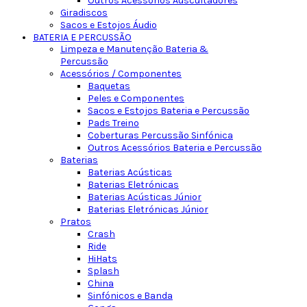
Outros Acessórios Auscultadores
Giradiscos
Sacos e Estojos Áudio
BATERIA E PERCUSSÃO
Limpeza e Manutenção Bateria &
Percussão
Acessórios / Componentes
Baquetas
Peles e Componentes
Sacos e Estojos Bateria e Percussão
Pads Treino
Coberturas Percussão Sinfónica
Outros Acessórios Bateria e Percussão
Baterias
Baterias Acústicas
Baterias Eletrónicas
Baterias Acústicas Júnior
Baterias Eletrónicas Júnior
Pratos
Crash
Ride
HiHats
Splash
China
Sinfónicos e Banda