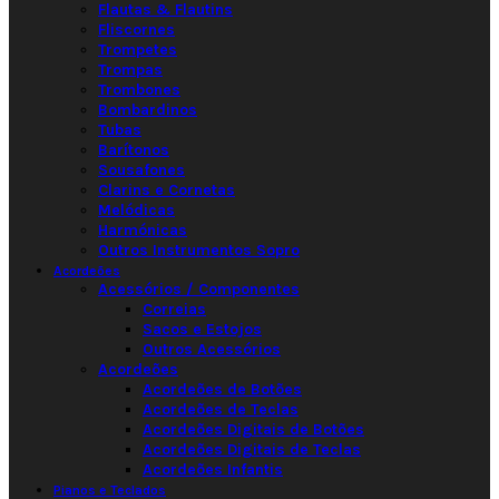
Flautas & Flautins
Fliscornes
Trompetes
Trompas
Trombones
Bombardinos
Tubas
Barítonos
Sousafones
Clarins e Cornetas
Melódicas
Harmónicas
Outros Instrumentos Sopro
Acordeões
Acessórios / Componentes
Correias
Sacos e Estojos
Outros Acessórios
Acordeões
Acordeões de Botões
Acordeões de Teclas
Acordeões Digitais de Botões
Acordeões Digitais de Teclas
Acordeões Infantis
Pianos e Teclados