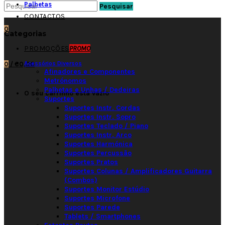
Palhetas
Pesquisar
CONTACTOS
0
Categorias
PROMOÇÕES
PROMO
Acessórios Diversos
0
/
€0,00
Afinadores e Componentes
Metrónomos
Palhetas e Unhas / Dedeiras
O seu carrinho está vazio
Suportes
Suportes Instr. Cordas
Suportes Instr. Sopro
Suportes Teclado / Piano
Suportes Instr. Arco
Suportes Harmónica
Suportes Percussão
Suportes Pratos
Suportes Colunas / Amplificadores Guitarra
(Combos)
Suportes Monitor Estúdio
Suportes Microfone
Suportes Parede
Tablets / Smartphones