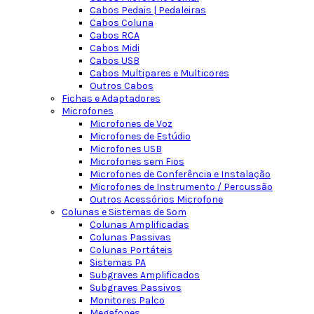
Cabos Pedais | Pedaleiras
Cabos Coluna
Cabos RCA
Cabos Midi
Cabos USB
Cabos Multipares e Multicores
Outros Cabos
Fichas e Adaptadores
Microfones
Microfones de Voz
Microfones de Estúdio
Microfones USB
Microfones sem Fios
Microfones de Conferência e Instalação
Microfones de Instrumento / Percussão
Outros Acessórios Microfone
Colunas e Sistemas de Som
Colunas Amplificadas
Colunas Passivas
Colunas Portáteis
Sistemas PA
Subgraves Amplificados
Subgraves Passivos
Monitores Palco
Megafones