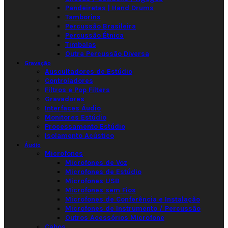
Pandeiretas | Hand Drums
Tamborins
Percussão Brasileira
Percussão Étnica
Timbalas
Outra Percussão Diversa
Gravação
Auscultadores de Estúdio
Controladores
Filtros e Pop Filters
Gravadores
Interfaces Áudio
Monitores Estúdio
Processamento Estúdio
Isolamento Acústico
Áudio
Microfones
Microfones de Voz
Microfones de Estúdio
Microfones USB
Microfones sem Fios
Microfones de Conferência e Instalação
Microfones de Instrumento / Percussão
Outros Acessórios Microfone
Cabos