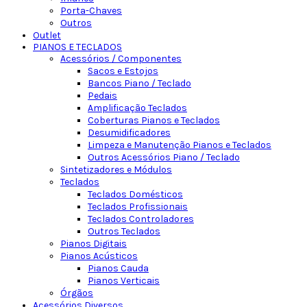
Porta-Chaves
Outros
Outlet
PIANOS E TECLADOS
Acessórios / Componentes
Sacos e Estojos
Bancos Piano / Teclado
Pedais
Amplificação Teclados
Coberturas Pianos e Teclados
Desumidificadores
Limpeza e Manutenção Pianos e Teclados
Outros Acessórios Piano / Teclado
Sintetizadores e Módulos
Teclados
Teclados Domésticos
Teclados Profissionais
Teclados Controladores
Outros Teclados
Pianos Digitais
Pianos Acústicos
Pianos Cauda
Pianos Verticais
Órgãos
Acessórios Diversos