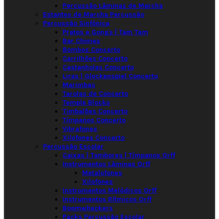
Percussão Lâminas de Marcha
Estantes de Marcha Percussão
Percussão Sinfónica
Pratos e Gongs | Tam Tam
Bar Chimes
Bombos Concerto
Carrilhões Concerto
Castanholas Concerto
Liras | Glockenspiel Concerto
Marimbas
Tarolas de Concerto
Temple Blocks
Timbalões Concerto
Tímpanos Concerto
Vibrafones
Xilofones Concerto
Percussão Escolar
Caixas | Tambores | Tímpanos Orff
Instrumentos Lâminas Orff
Metalofones
Xilofones
Instrumentos Melódicos Orff
Instrumentos Rítmicos Orff
Boomwhackers
Packs Percussão Escolar