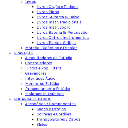
Livros
Livros Orgão e Teclado
Livros Piano
Livros Guitarra & Baixo
Livros Instr. Tradicionais
Livros Instr. Sopro
Livros Bateria & Percussão
Livros Outros Instrumentos
Livros Teoria e Solfejo
Material Didáctico e Escolar
GRAVAÇÃO
Auscultadores de Estúdio
Controladores
Filtros e Pop Filters
Gravadores
Interfaces Áudio
Monitores Estúdio
Processamento Estúdio
Isolamento Acústico
GUITARRAS E BAIXOS
Acessórios / Componentes
Sacos e Estojos
Correias e Cordões
Transpositores / Capos
Slides