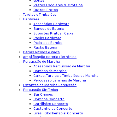
Gongs
Pratos Escolares & Crótalos
Outros Pratos
Tarolas e Timbalões
Hardware
Acessórios Hardware
Bancos de Bateria
Suportes Pratos | Caixa
Packs Hardware
Pedais de Bombo
Racks Bateria
Caixas Ritmos e Pad's
Amplificação Bateria Eletrónica
Percussão de Marcha
Acessórios Percussão de Marcha
Bombos de Marcha
Caixas, Tarolas e Timbalões de Marcha
Percussão Lâminas de Marcha
Estantes de Marcha Percussão
Percussão Sinfónica
Bar Chimes
Bombos Concerto
Carrilhões Concerto
Castanholas Concerto
Liras | Glockenspiel Concerto