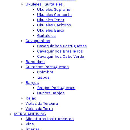
Ukuleles | Guitaleles
Ukuleles Soprano
Ukuleles Concerto
Ukuleles Tenor
Ukuleles Barítono
Ukuleles Baixo
Guitaleles
Cavaquinhos
Cavaquinhos Portugueses
Cavaquinhos Brasileiros
Cavaquinhos Cabo Verde
Bandolins
Guitarras Portuguesas
Coimbra
Lisboa
Banjos
Banjos Portugueses
Outros Banjos
Rajão
Violas da Terceira
Violas da Terra
MERCHANDISING
Miniaturas Instrumentos
Pins
Ímanes