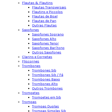
Flautas & Flautins
Flautas Transversais
Flautins e Piccolos
Flautas de Bisel
Flautas de Pan
Outras Flautas
Saxofones
Saxofones Soprano
Saxofones Alto
Saxofones Tenor
Saxofones Barítono
Outros Saxofones
Clarins e Cornetas
Fliscornes
Trombones
Trombones Sib
Trombones Sib / Fá
Trombones Baixo
Trombones Alto
Outros Trombones
Trompetes
Trompetes em Sib
Trompas
Trompas Duplas
Trompas Simples Sib