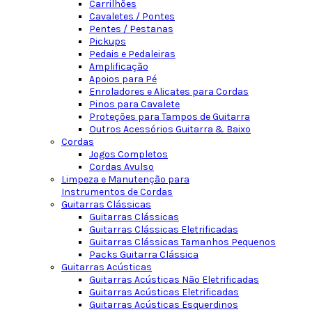
Carrilhões
Cavaletes / Pontes
Pentes / Pestanas
Pickups
Pedais e Pedaleiras
Amplificação
Apoios para Pé
Enroladores e Alicates para Cordas
Pinos para Cavalete
Proteções para Tampos de Guitarra
Outros Acessórios Guitarra & Baixo
Cordas
Jogos Completos
Cordas Avulso
Limpeza e Manutenção para
Instrumentos de Cordas
Guitarras Clássicas
Guitarras Clássicas
Guitarras Clássicas Eletrificadas
Guitarras Clássicas Tamanhos Pequenos
Packs Guitarra Clássica
Guitarras Acústicas
Guitarras Acústicas Não Eletrificadas
Guitarras Acústicas Eletrificadas
Guitarras Acústicas Esquerdinos