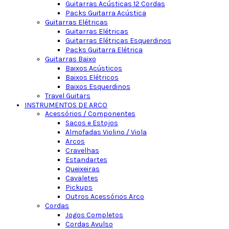
Guitarras Acústicas 12 Cordas
Packs Guitarra Acústica
Guitarras Elétricas
Guitarras Elétricas
Guitarras Elétricas Esquerdinos
Packs Guitarra Elétrica
Guitarras Baixo
Baixos Acústicos
Baixos Elétricos
Baixos Esquerdinos
Travel Guitars
INSTRUMENTOS DE ARCO
Acessórios / Componentes
Sacos e Estojos
Almofadas Violino / Viola
Arcos
Cravelhas
Estandartes
Queixeiras
Cavaletes
Pickups
Outros Acessórios Arco
Cordas
Jogos Completos
Cordas Avulso