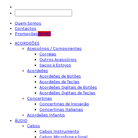
Quem Somos
Contactos
Promoções
PROMO
ACORDEÕES
Acessórios / Componentes
Correias
Outros Acessórios
Sacos e Estojos
Acordeões
Acordeões de Botões
Acordeões de Teclas
Acordeões Digitais de Botões
Acordeões Digitais de Teclas
Concertinas
Concertinas de Iniciação
Concertinas Italianas
Acordeões Infantis
ÁUDIO
Cabos
Cabos Instrumento
Cabos Microfone e Sinal