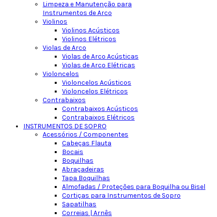
Limpeza e Manutenção para
Instrumentos de Arco
Violinos
Violinos Acústicos
Violinos Elétricos
Violas de Arco
Violas de Arco Acústicas
Violas de Arco Elétricas
Violoncelos
Violoncelos Acústicos
Violoncelos Elétricos
Contrabaixos
Contrabaixos Acústicos
Contrabaixos Elétricos
INSTRUMENTOS DE SOPRO
Acessórios / Componentes
Cabeças Flauta
Bocais
Boquilhas
Abraçadeiras
Tapa Boquilhas
Almofadas / Proteções para Boquilha ou Bisel
Cortiças para Instrumentos de Sopro
Sapatilhas
Correias | Arnês