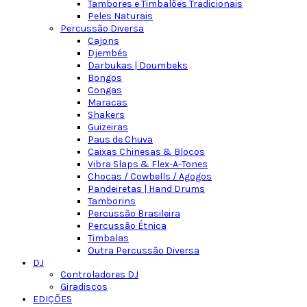
Tambores e Timbalões Tradicionais
Peles Naturais
Percussão Diversa
Cajons
Djembés
Darbukas | Doumbeks
Bongos
Congas
Maracas
Shakers
Guizeiras
Paus de Chuva
Caixas Chinesas & Blocos
Vibra Slaps & Flex-A-Tones
Chocas / Cowbells / Agogos
Pandeiretas | Hand Drums
Tamborins
Percussão Brasileira
Percussão Étnica
Timbalas
Outra Percussão Diversa
DJ
Controladores DJ
Giradiscos
EDIÇÕES