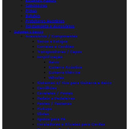
Estantes Pautas
Candeeiros
Pilhas
Batutas
Protetores Auditivos
Fardamento e Acessórios
Guitarras e Baixos
Acessórios / Componentes
Sacos e Estojos
Correias e Cordões
Transpositores / Capos
Amplificação
Baixo
Guitarra Acústica
Guitarra Elétrica
Válvulas
Sistemas s/ Fios para Guitarra e Baixo
Carrilhões
Cavaletes / Pontes
Pedais e Pedaleiras
Pentes / Pestanas
Pickups
Slides
Apoios para Pé
Enroladores e Alicates para Cordas