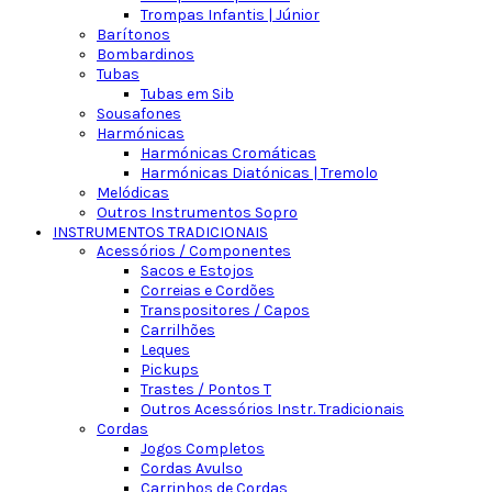
Trompas Infantis | Júnior
Barítonos
Bombardinos
Tubas
Tubas em Sib
Sousafones
Harmónicas
Harmónicas Cromáticas
Harmónicas Diatónicas | Tremolo
Melódicas
Outros Instrumentos Sopro
INSTRUMENTOS TRADICIONAIS
Acessórios / Componentes
Sacos e Estojos
Correias e Cordões
Transpositores / Capos
Carrilhões
Leques
Pickups
Trastes / Pontos T
Outros Acessórios Instr. Tradicionais
Cordas
Jogos Completos
Cordas Avulso
Carrinhos de Cordas