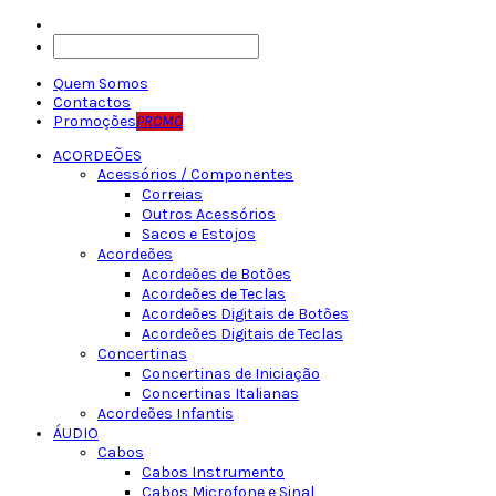
Quem Somos
Contactos
Promoções
PROMO
ACORDEÕES
Acessórios / Componentes
Correias
Outros Acessórios
Sacos e Estojos
Acordeões
Acordeões de Botões
Acordeões de Teclas
Acordeões Digitais de Botões
Acordeões Digitais de Teclas
Concertinas
Concertinas de Iniciação
Concertinas Italianas
Acordeões Infantis
ÁUDIO
Cabos
Cabos Instrumento
Cabos Microfone e Sinal