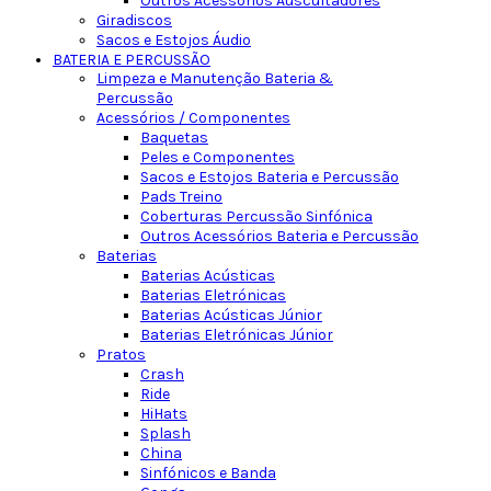
Outros Acessórios Auscultadores
Giradiscos
Sacos e Estojos Áudio
BATERIA E PERCUSSÃO
Limpeza e Manutenção Bateria &
Percussão
Acessórios / Componentes
Baquetas
Peles e Componentes
Sacos e Estojos Bateria e Percussão
Pads Treino
Coberturas Percussão Sinfónica
Outros Acessórios Bateria e Percussão
Baterias
Baterias Acústicas
Baterias Eletrónicas
Baterias Acústicas Júnior
Baterias Eletrónicas Júnior
Pratos
Crash
Ride
HiHats
Splash
China
Sinfónicos e Banda