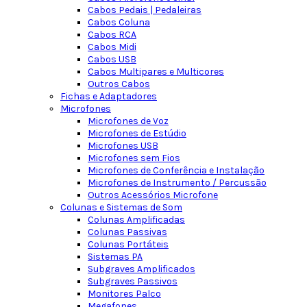
Cabos Pedais | Pedaleiras
Cabos Coluna
Cabos RCA
Cabos Midi
Cabos USB
Cabos Multipares e Multicores
Outros Cabos
Fichas e Adaptadores
Microfones
Microfones de Voz
Microfones de Estúdio
Microfones USB
Microfones sem Fios
Microfones de Conferência e Instalação
Microfones de Instrumento / Percussão
Outros Acessórios Microfone
Colunas e Sistemas de Som
Colunas Amplificadas
Colunas Passivas
Colunas Portáteis
Sistemas PA
Subgraves Amplificados
Subgraves Passivos
Monitores Palco
Megafones