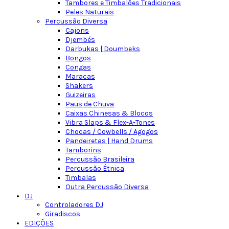
Tambores e Timbalões Tradicionais
Peles Naturais
Percussão Diversa
Cajons
Djembés
Darbukas | Doumbeks
Bongos
Congas
Maracas
Shakers
Guizeiras
Paus de Chuva
Caixas Chinesas & Blocos
Vibra Slaps & Flex-A-Tones
Chocas / Cowbells / Agogos
Pandeiretas | Hand Drums
Tamborins
Percussão Brasileira
Percussão Étnica
Timbalas
Outra Percussão Diversa
DJ
Controladores DJ
Giradiscos
EDIÇÕES