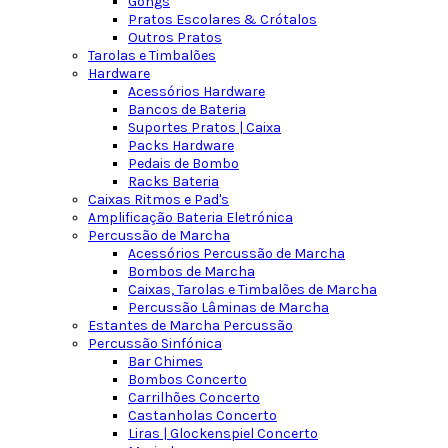
Gongs
Pratos Escolares & Crótalos
Outros Pratos
Tarolas e Timbalões
Hardware
Acessórios Hardware
Bancos de Bateria
Suportes Pratos | Caixa
Packs Hardware
Pedais de Bombo
Racks Bateria
Caixas Ritmos e Pad's
Amplificação Bateria Eletrónica
Percussão de Marcha
Acessórios Percussão de Marcha
Bombos de Marcha
Caixas, Tarolas e Timbalões de Marcha
Percussão Lâminas de Marcha
Estantes de Marcha Percussão
Percussão Sinfónica
Bar Chimes
Bombos Concerto
Carrilhões Concerto
Castanholas Concerto
Liras | Glockenspiel Concerto