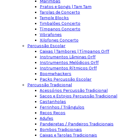
Marimbas
Pratos e Gongs | Tam Tam
Tarolas de Concerto
Temple Blocks
Timbalões Concerto
Tímpanos Concerto
Vibrafones
Xilofones Concerto
Percussão Escolar
Caixas | Tambores | Tímpanos Orff
Instrumentos Lâminas Orff
Instrumentos Melódicos Orff
Instrumentos Rítmicos Orff
Boomwhackers
Packs Percussão Escolar
Percussão Tradicional
Acessórios Percussão Tradicional
Sacos e Estojos Percussão Tradicional
Castanholas
Ferrinhos / Triângulos
Recos Recos
Adufes
Pandeiretas / Pandeiros Tradicionais
Bombos Tradicionais
Caixas e Tarolas Tradicionais