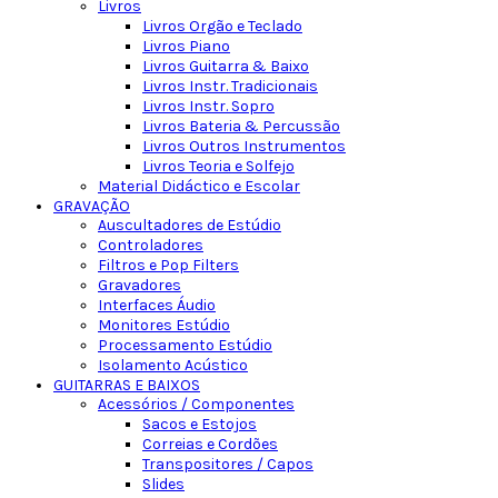
Livros
Livros Orgão e Teclado
Livros Piano
Livros Guitarra & Baixo
Livros Instr. Tradicionais
Livros Instr. Sopro
Livros Bateria & Percussão
Livros Outros Instrumentos
Livros Teoria e Solfejo
Material Didáctico e Escolar
GRAVAÇÃO
Auscultadores de Estúdio
Controladores
Filtros e Pop Filters
Gravadores
Interfaces Áudio
Monitores Estúdio
Processamento Estúdio
Isolamento Acústico
GUITARRAS E BAIXOS
Acessórios / Componentes
Sacos e Estojos
Correias e Cordões
Transpositores / Capos
Slides