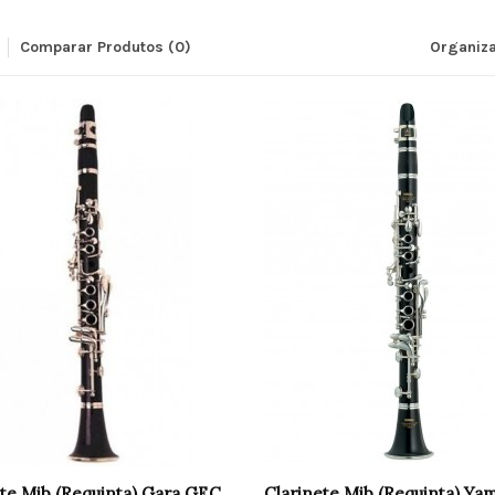
Comparar Produtos (0)
Organiza
ete Mib (Requinta) Gara GEC
Clarinete Mib (Requinta) Ya