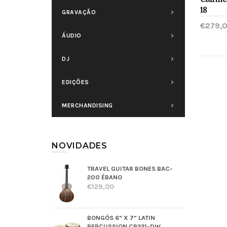
18
GRAVAÇÃO
€279,
ÁUDIO
Com
DJ
EDIÇÕES
MERCHANDISING
NOVIDADES
TRAVEL GUITAR BONES BAC-
200 ÉBANO
€129,00
BONGÓS 6" X 7" LATIN
PERCUSSION CP221-DW