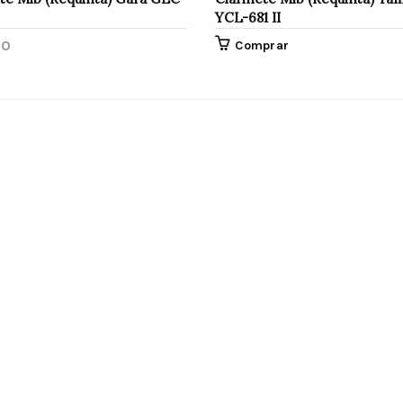
YCL-681 II
00
Comprar
prar