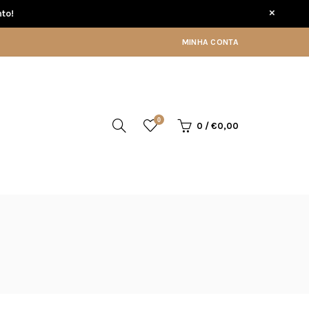
×
to!
MINHA CONTA
0
0
/
€0,00