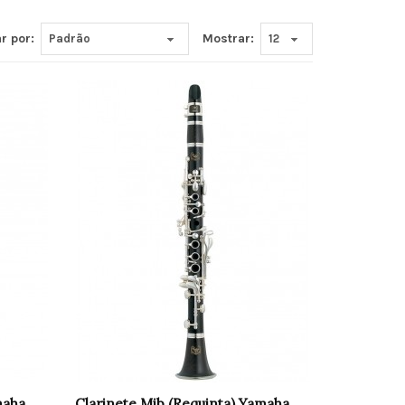
r por:
Mostrar:
maha
Clarinete Mib (Requinta) Yamaha