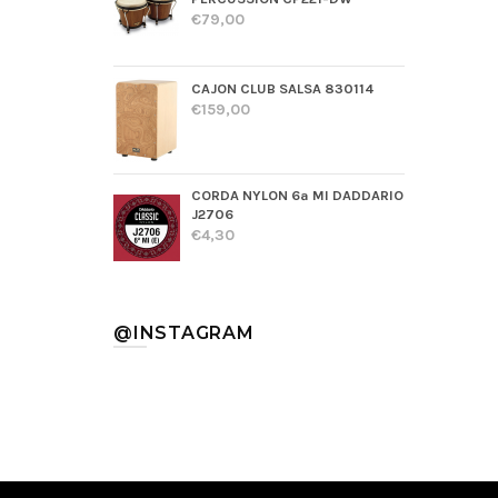
€79,00
CAJON CLUB SALSA 830114
€159,00
CORDA NYLON 6ª MI DADDARIO
J2706
€4,30
@INSTAGRAM