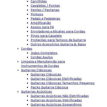
Carrilhões
Cavaletes / Pontes
Pentes / Pestanas
Pickups
Pedais e Pedaleiras
Amplificação
Apoios para Pé
Enroladores e Alicates para Cordas
Pinos para Cavalete
Proteções para Tampos de Guitarra
Outros Acessórios Guitarra & Baixo
Cordas
Jogos Completos
Cordas Avulso
Limpeza e Manutenção para
Instrumentos de Cordas
Guitarras Clássicas
Guitarras Clássicas
Guitarras Clássicas Eletrificadas
Guitarras Clássicas Tamanhos Pequenos
Packs Guitarra Clássica
Guitarras Acústicas
Guitarras Acústicas Não Eletrificadas
Guitarras Acústicas Eletrificadas
Guitarras Acústicas Esquerdinos