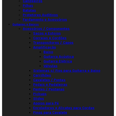
Candeeiros
Pilhas
Batutas
Protetores Auditivos
Fardamento e Acessórios
Guitarras e Baixos
Acessórios / Componentes
Sacos e Estojos
Correias e Cordões
Transpositores / Capos
Amplificação
Baixo
Guitarra Acústica
Guitarra Elétrica
Válvulas
Sistemas s/ Fios para Guitarra e Baixo
Carrilhões
Cavaletes / Pontes
Pedais e Pedaleiras
Pentes / Pestanas
Pickups
Slides
Apoios para Pé
Enroladores e Alicates para Cordas
Pinos para Cavalete