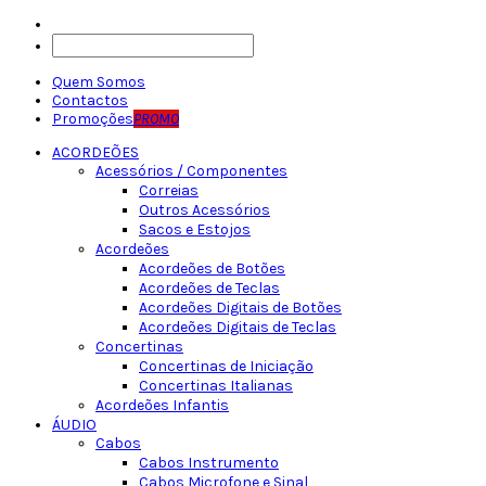
Quem Somos
Contactos
Promoções
PROMO
ACORDEÕES
Acessórios / Componentes
Correias
Outros Acessórios
Sacos e Estojos
Acordeões
Acordeões de Botões
Acordeões de Teclas
Acordeões Digitais de Botões
Acordeões Digitais de Teclas
Concertinas
Concertinas de Iniciação
Concertinas Italianas
Acordeões Infantis
ÁUDIO
Cabos
Cabos Instrumento
Cabos Microfone e Sinal