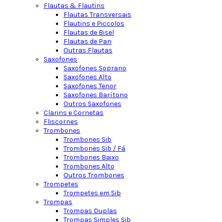
Flautas & Flautins
Flautas Transversais
Flautins e Piccolos
Flautas de Bisel
Flautas de Pan
Outras Flautas
Saxofones
Saxofones Soprano
Saxofones Alto
Saxofones Tenor
Saxofones Barítono
Outros Saxofones
Clarins e Cornetas
Fliscornes
Trombones
Trombones Sib
Trombones Sib / Fá
Trombones Baixo
Trombones Alto
Outros Trombones
Trompetes
Trompetes em Sib
Trompas
Trompas Duplas
Trompas Simples Sib