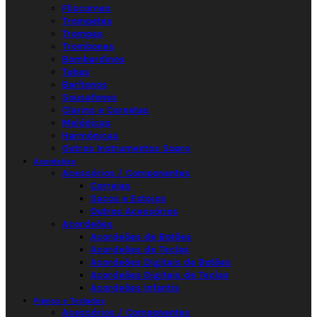
Fliscornes
Trompetes
Trompas
Trombones
Bombardinos
Tubas
Barítonos
Sousafones
Clarins e Cornetas
Melódicas
Harmónicas
Outros Instrumentos Sopro
Acordeões
Acessórios / Componentes
Correias
Sacos e Estojos
Outros Acessórios
Acordeões
Acordeões de Botões
Acordeões de Teclas
Acordeões Digitais de Botões
Acordeões Digitais de Teclas
Acordeões Infantis
Pianos e Teclados
Acessórios / Componentes