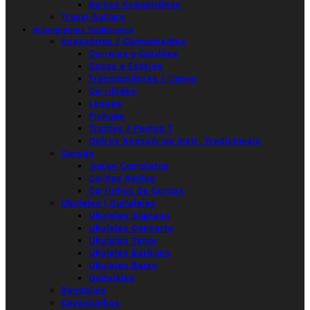
Baixos Esquerdinos
Travel Guitars
Instrumentos Tradicionais
Acessórios / Componentes
Correias e Cordões
Sacos e Estojos
Transpositores / Capos
Carrilhões
Leques
Pickups
Trastes / Pontos T
Outros Acessórios Instr. Tradicionais
Cordas
Jogos Completos
Cordas Avulso
Carrinhos de Cordas
Ukuleles | Guitaleles
Ukuleles Soprano
Ukuleles Concerto
Ukuleles Tenor
Ukuleles Barítono
Ukuleles Baixo
Guitaleles
Bandolins
Cavaquinhos