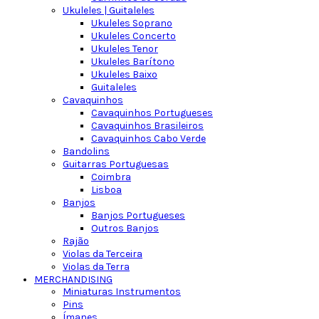
Ukuleles | Guitaleles
Ukuleles Soprano
Ukuleles Concerto
Ukuleles Tenor
Ukuleles Barítono
Ukuleles Baixo
Guitaleles
Cavaquinhos
Cavaquinhos Portugueses
Cavaquinhos Brasileiros
Cavaquinhos Cabo Verde
Bandolins
Guitarras Portuguesas
Coimbra
Lisboa
Banjos
Banjos Portugueses
Outros Banjos
Rajão
Violas da Terceira
Violas da Terra
MERCHANDISING
Miniaturas Instrumentos
Pins
Ímanes