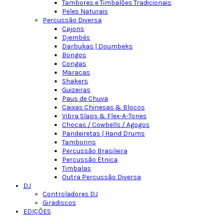
Tambores e Timbalões Tradicionais
Peles Naturais
Percussão Diversa
Cajons
Djembés
Darbukas | Doumbeks
Bongos
Congas
Maracas
Shakers
Guizeiras
Paus de Chuva
Caixas Chinesas & Blocos
Vibra Slaps & Flex-A-Tones
Chocas / Cowbells / Agogos
Pandeiretas | Hand Drums
Tamborins
Percussão Brasileira
Percussão Étnica
Timbalas
Outra Percussão Diversa
DJ
Controladores DJ
Giradiscos
EDIÇÕES