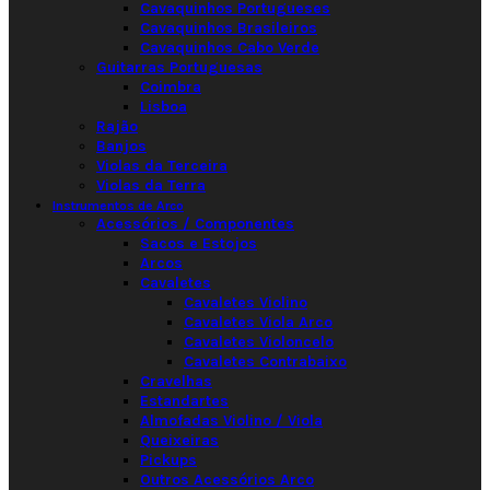
Cavaquinhos Portugueses
Cavaquinhos Brasileiros
Cavaquinhos Cabo Verde
Guitarras Portuguesas
Coimbra
Lisboa
Rajão
Banjos
Violas da Terceira
Violas da Terra
Instrumentos de Arco
Acessórios / Componentes
Sacos e Estojos
Arcos
Cavaletes
Cavaletes Violino
Cavaletes Viola Arco
Cavaletes Violoncelo
Cavaletes Contrabaixo
Cravelhas
Estandartes
Almofadas Violino / Viola
Queixeiras
Pickups
Outros Acessórios Arco