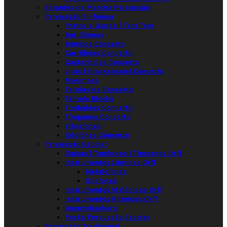
Estantes de Marcha Percussão
Percussão Sinfónica
Pratos e Gongs | Tam Tam
Bar Chimes
Bombos Concerto
Carrilhões Concerto
Castanholas Concerto
Liras | Glockenspiel Concerto
Marimbas
Tarolas de Concerto
Temple Blocks
Timbalões Concerto
Tímpanos Concerto
Vibrafones
Xilofones Concerto
Percussão Escolar
Caixas | Tambores | Tímpanos Orff
Instrumentos Lâminas Orff
Metalofones
Xilofones
Instrumentos Melódicos Orff
Instrumentos Rítmicos Orff
Boomwhackers
Packs Percussão Escolar
Percussão Tradicional