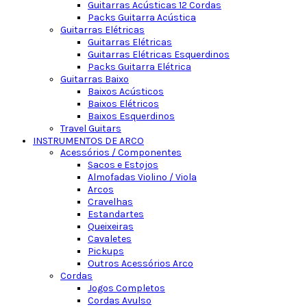
Guitarras Acústicas 12 Cordas
Packs Guitarra Acústica
Guitarras Elétricas
Guitarras Elétricas
Guitarras Elétricas Esquerdinos
Packs Guitarra Elétrica
Guitarras Baixo
Baixos Acústicos
Baixos Elétricos
Baixos Esquerdinos
Travel Guitars
INSTRUMENTOS DE ARCO
Acessórios / Componentes
Sacos e Estojos
Almofadas Violino / Viola
Arcos
Cravelhas
Estandartes
Queixeiras
Cavaletes
Pickups
Outros Acessórios Arco
Cordas
Jogos Completos
Cordas Avulso