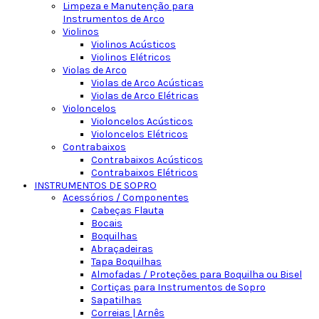
Limpeza e Manutenção para
Instrumentos de Arco
Violinos
Violinos Acústicos
Violinos Elétricos
Violas de Arco
Violas de Arco Acústicas
Violas de Arco Elétricas
Violoncelos
Violoncelos Acústicos
Violoncelos Elétricos
Contrabaixos
Contrabaixos Acústicos
Contrabaixos Elétricos
INSTRUMENTOS DE SOPRO
Acessórios / Componentes
Cabeças Flauta
Bocais
Boquilhas
Abraçadeiras
Tapa Boquilhas
Almofadas / Proteções para Boquilha ou Bisel
Cortiças para Instrumentos de Sopro
Sapatilhas
Correias | Arnês