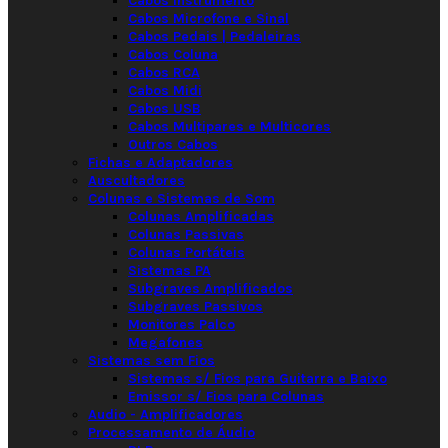
Cabos Instrumento
Cabos Microfone e Sinal
Cabos Pedais | Pedaleiras
Cabos Coluna
Cabos RCA
Cabos Midi
Cabos USB
Cabos Multipares e Multicores
Outros Cabos
Fichas e Adaptadores
Auscultadores
Colunas e Sistemas de Som
Colunas Amplificadas
Colunas Passivas
Colunas Portáteis
Sistemas PA
Subgraves Amplificados
Subgraves Passivos
Monitores Palco
Megafones
Sistemas sem Fios
Sistemas s/ Fios para Guitarra e Baixo
Emissor s/ Fios para Colunas
Audio - Amplificadores
Processamento de Áudio