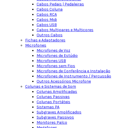
Cabos Pedais | Pedaleiras
Cabos Coluna
Cabos RCA
Cabos Midi
Cabos USB
Cabos Multipares e Multicores
Outros Cabos
Fichas e Adaptadores
Microfones
Microfones de Voz
Microfones de Estúdio
Microfones USB
Microfones sem Fios
Microfones de Conferência e Instalação
Microfones de Instrumento / Percussão
Outros Acessórios Microfone
Colunas e Sistemas de Som
Colunas Amplificadas
Colunas Passivas
Colunas Portáteis
Sistemas PA
Subgraves Amplificados
Subgraves Passivos
Monitores Palco
Megafones