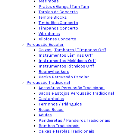
Marimbas
Pratos e Gongs | Tam Tam
Tarolas de Concerto
Temple Blocks
Timbalões Concerto
Tímpanos Concerto
Vibrafones
Xilofones Concerto
Percussão Escolar
Caixas | Tambores | Tímpanos Orff
Instrumentos Lâminas Orff
Instrumentos Melódicos Orff
Instrumentos Rítmicos Orff
Boomwhackers
Packs Percussão Escolar
Percussão Tradicional
Acessórios Percussão Tradicional
Sacos e Estojos Percussão Tradicional
Castanholas
Ferrinhos / Triângulos
Recos Recos
Adufes
Pandeiretas / Pandeiros Tradicionais
Bombos Tradicionais
Caixas e Tarolas Tradicionais