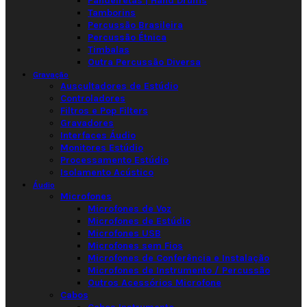
Pandeiretas | Hand Drums
Tamborins
Percussão Brasileira
Percussão Étnica
Timbalas
Outra Percussão Diversa
Gravação
Auscultadores de Estúdio
Controladores
Filtros e Pop Filters
Gravadores
Interfaces Áudio
Monitores Estúdio
Processamento Estúdio
Isolamento Acústico
Áudio
Microfones
Microfones de Voz
Microfones de Estúdio
Microfones USB
Microfones sem Fios
Microfones de Conferência e Instalação
Microfones de Instrumento / Percussão
Outros Acessórios Microfone
Cabos