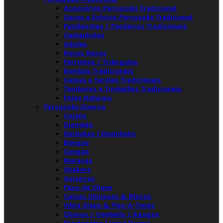
Acessórios Percussão Tradicional
Sacos e Estojos Percussão Tradicional
Pandeiretas / Pandeiros Tradicionais
Castanholas
Adufes
Recos Recos
Ferrinhos / Triângulos
Bombos Tradicionais
Caixas e Tarolas Tradicionais
Tambores e Timbalões Tradicionais
Peles Naturais
Percussão Diversa
Cajons
Djembés
Darbukas | Doumbeks
Bongos
Congas
Maracas
Shakers
Guizeiras
Paus de Chuva
Caixas Chinesas & Blocos
Vibra Slaps & Flex-A-Tones
Chocas / Cowbells / Agogos