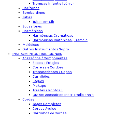
Trompas Infantis | Júnior
Barítonos
Bombardinos
Tubas
Tubas em Sib
Sousafones
Harmónicas
Harmónicas Cromáticas
Harmónicas Diatónicas | Tremolo
Melódicas
Outros Instrumentos Sopro
INSTRUMENTOS TRADICIONAIS
Acessórios / Componentes
Sacos e Estojos
Correias e Cordões
Transpositores / Capos
Carrilhões
Leques
Pickups
Trastes / Pontos T
Outros Acessórios Instr. Tradicionais
Cordas
Jogos Completos
Cordas Avulso
Carrinhos de Cordas