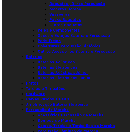
Baquetas | Bilros Percussão
Macetas Bombo
Vassouras
Packs Baquetas
Outras Baquetas
Peles e Componentes
Sacos e Estojos Bateria e Percussão
Pads Treino
Coberturas Percussão Sinfónica
Outros Acessórios Bateria e Percussão
Baterias
Baterias Acústicas
Baterias Eletrónicas
Baterias Acústicas Júnior
Baterias Eletrónicas Júnior
Pratos
Tarolas e Timbalões
Hardware
Caixas Ritmos e Pad's
Amplificação Bateria Eletrónica
Percussão de Marcha
Acessórios Percussão de Marcha
Bombos de Marcha
Caixas, Tarolas e Timbalões de Marcha
Percussão Lâminas de Marcha