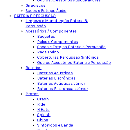
Outros Acessórios Auscultadores
Giradiscos
Sacos e Estojos Áudio
BATERIA E PERCUSSÃO
Limpeza e Manutenção Bateria &
Percussão
Acessórios / Componentes
Baquetas
Peles e Componentes
Sacos e Estojos Bateria e Percussão
Pads Treino
Coberturas Percussão Sinfónica
Outros Acessórios Bateria e Percussão
Baterias
Baterias Acústicas
Baterias Eletrónicas
Baterias Acústicas Júnior
Baterias Eletrónicas Júnior
Pratos
Crash
Ride
HiHats
Splash
China
Sinfónicos e Banda