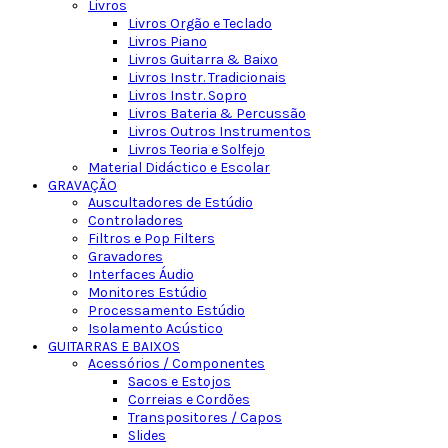
Livros
Livros Orgão e Teclado
Livros Piano
Livros Guitarra & Baixo
Livros Instr. Tradicionais
Livros Instr. Sopro
Livros Bateria & Percussão
Livros Outros Instrumentos
Livros Teoria e Solfejo
Material Didáctico e Escolar
GRAVAÇÃO
Auscultadores de Estúdio
Controladores
Filtros e Pop Filters
Gravadores
Interfaces Áudio
Monitores Estúdio
Processamento Estúdio
Isolamento Acústico
GUITARRAS E BAIXOS
Acessórios / Componentes
Sacos e Estojos
Correias e Cordões
Transpositores / Capos
Slides