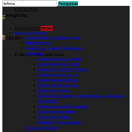
Pesquisar
CONTACTOS
Categorias
0
PROMOÇÕES
PROMO
Acessórios Diversos
Afinadores e Componentes
0
/
€0,00
Metrónomos
Palhetas e Unhas / Dedeiras
Suportes
O seu carrinho está vazio
Suportes Instr. Cordas
Suportes Instr. Sopro
Suportes Teclado / Piano
Suportes Instr. Arco
Suportes Harmónica
Suportes Percussão
Suportes Pratos
Suportes Colunas / Amplificadores Guitarra
(Combos)
Suportes Monitor Estúdio
Suportes Microfone
Suportes Parede
Tablets / Smartphones
Estantes Pautas