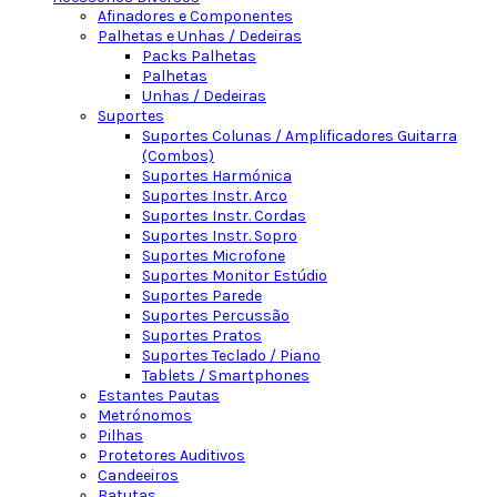
Afinadores e Componentes
Palhetas e Unhas / Dedeiras
Packs Palhetas
Palhetas
Unhas / Dedeiras
Suportes
Suportes Colunas / Amplificadores Guitarra
(Combos)
Suportes Harmónica
Suportes Instr. Arco
Suportes Instr. Cordas
Suportes Instr. Sopro
Suportes Microfone
Suportes Monitor Estúdio
Suportes Parede
Suportes Percussão
Suportes Pratos
Suportes Teclado / Piano
Tablets / Smartphones
Estantes Pautas
Metrónomos
Pilhas
Protetores Auditivos
Candeeiros
Batutas