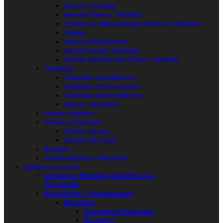
Sacos e Estojos
Bancos Piano / Teclado
Limpeza e Manutenção Pianos e Teclados
Pedais
Desumidificadores
Amplificação Teclados
Outros Acessórios Piano / Teclado
Teclados
Teclados Domésticos
Teclados Profissionais
Teclados Controladores
Outros Teclados
Pianos Digitais
Pianos Acústicos
Pianos Cauda
Pianos Verticais
Órgãos
Sintetizadores e Módulos
Bateria e Percussão
Limpeza e Manutenção Bateria &
Percussão
Acessórios / Componentes
Baquetas
Acessórios Baquetas
Baquetas