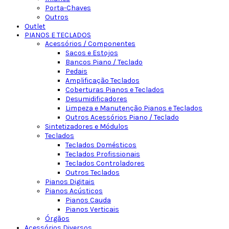
Porta-Chaves
Outros
Outlet
PIANOS E TECLADOS
Acessórios / Componentes
Sacos e Estojos
Bancos Piano / Teclado
Pedais
Amplificação Teclados
Coberturas Pianos e Teclados
Desumidificadores
Limpeza e Manutenção Pianos e Teclados
Outros Acessórios Piano / Teclado
Sintetizadores e Módulos
Teclados
Teclados Domésticos
Teclados Profissionais
Teclados Controladores
Outros Teclados
Pianos Digitais
Pianos Acústicos
Pianos Cauda
Pianos Verticais
Órgãos
Acessórios Diversos