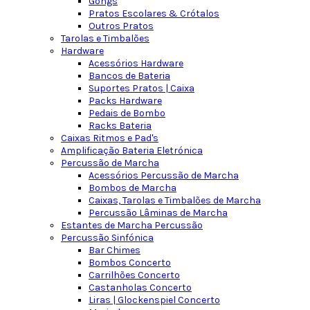
Gongs
Pratos Escolares & Crótalos
Outros Pratos
Tarolas e Timbalões
Hardware
Acessórios Hardware
Bancos de Bateria
Suportes Pratos | Caixa
Packs Hardware
Pedais de Bombo
Racks Bateria
Caixas Ritmos e Pad's
Amplificação Bateria Eletrónica
Percussão de Marcha
Acessórios Percussão de Marcha
Bombos de Marcha
Caixas, Tarolas e Timbalões de Marcha
Percussão Lâminas de Marcha
Estantes de Marcha Percussão
Percussão Sinfónica
Bar Chimes
Bombos Concerto
Carrilhões Concerto
Castanholas Concerto
Liras | Glockenspiel Concerto