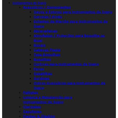
Instrumentos de Sopro
Acessórios / Componentes
Sacos e Estojos para Instrumentos de Sopro
Correias | Arnês
Estantes de Marcha para Instrumentos de
Sopro
Abraçadeiras
Almofadas / Proteções para Boquilha ou
Bisel
Bocais
Cabeças Flauta
Tapa Boquilhas
Boquilhas
Cortiças para Instrumentos de Sopro
Peças
Sapatilhas
Surdinas
Outros Acessórios para Instrumentos de
Sopro
Palhetas
Limpeza e Manutenção para
Instrumentos de Sopro
Clarinetes
Saxofones
Flautas & Flautins