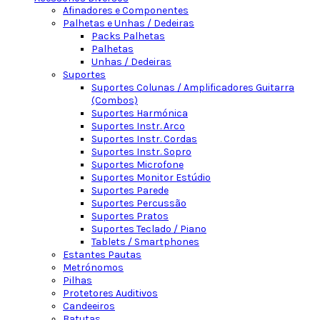
Afinadores e Componentes
Palhetas e Unhas / Dedeiras
Packs Palhetas
Palhetas
Unhas / Dedeiras
Suportes
Suportes Colunas / Amplificadores Guitarra
(Combos)
Suportes Harmónica
Suportes Instr. Arco
Suportes Instr. Cordas
Suportes Instr. Sopro
Suportes Microfone
Suportes Monitor Estúdio
Suportes Parede
Suportes Percussão
Suportes Pratos
Suportes Teclado / Piano
Tablets / Smartphones
Estantes Pautas
Metrónomos
Pilhas
Protetores Auditivos
Candeeiros
Batutas