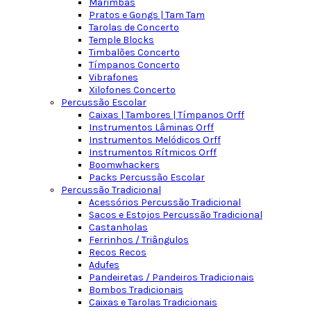
Marimbas
Pratos e Gongs | Tam Tam
Tarolas de Concerto
Temple Blocks
Timbalões Concerto
Tímpanos Concerto
Vibrafones
Xilofones Concerto
Percussão Escolar
Caixas | Tambores | Tímpanos Orff
Instrumentos Lâminas Orff
Instrumentos Melódicos Orff
Instrumentos Rítmicos Orff
Boomwhackers
Packs Percussão Escolar
Percussão Tradicional
Acessórios Percussão Tradicional
Sacos e Estojos Percussão Tradicional
Castanholas
Ferrinhos / Triângulos
Recos Recos
Adufes
Pandeiretas / Pandeiros Tradicionais
Bombos Tradicionais
Caixas e Tarolas Tradicionais