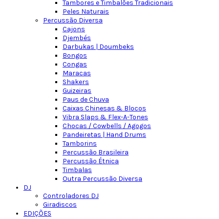
Tambores e Timbalões Tradicionais
Peles Naturais
Percussão Diversa
Cajons
Djembés
Darbukas | Doumbeks
Bongos
Congas
Maracas
Shakers
Guizeiras
Paus de Chuva
Caixas Chinesas & Blocos
Vibra Slaps & Flex-A-Tones
Chocas / Cowbells / Agogos
Pandeiretas | Hand Drums
Tamborins
Percussão Brasileira
Percussão Étnica
Timbalas
Outra Percussão Diversa
DJ
Controladores DJ
Giradiscos
EDIÇÕES