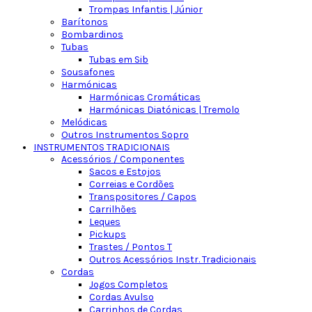
Trompas Infantis | Júnior
Barítonos
Bombardinos
Tubas
Tubas em Sib
Sousafones
Harmónicas
Harmónicas Cromáticas
Harmónicas Diatónicas | Tremolo
Melódicas
Outros Instrumentos Sopro
INSTRUMENTOS TRADICIONAIS
Acessórios / Componentes
Sacos e Estojos
Correias e Cordões
Transpositores / Capos
Carrilhões
Leques
Pickups
Trastes / Pontos T
Outros Acessórios Instr. Tradicionais
Cordas
Jogos Completos
Cordas Avulso
Carrinhos de Cordas