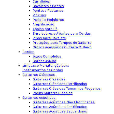
Carrilhões
Cavaletes / Pontes
Pentes / Pestanas
Pickups
Pedais e Pedaleiras
Amplificação
Apoios para Pé
Enroladores e Alicates para Cordas
Pinos para Cavalete
Proteções para Tampos de Guitarra
Outros Acessórios Guitarra & Baixo
Cordas
Jogos Completos
Cordas Avulso
Limpeza e Manutenção para
Instrumentos de Cordas
Guitarras Clássicas
Guitarras Clássicas
Guitarras Clássicas Eletrificadas
Guitarras Clássicas Tamanhos Pequenos
Packs Guitarra Clássica
Guitarras Acústicas
Guitarras Acústicas Não Eletrificadas
Guitarras Acústicas Eletrificadas
Guitarras Acústicas Esquerdinos