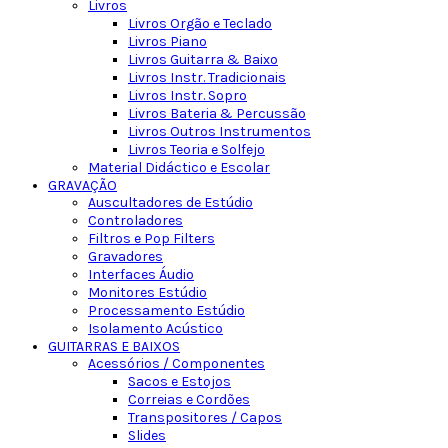
Livros
Livros Orgão e Teclado
Livros Piano
Livros Guitarra & Baixo
Livros Instr. Tradicionais
Livros Instr. Sopro
Livros Bateria & Percussão
Livros Outros Instrumentos
Livros Teoria e Solfejo
Material Didáctico e Escolar
GRAVAÇÃO
Auscultadores de Estúdio
Controladores
Filtros e Pop Filters
Gravadores
Interfaces Áudio
Monitores Estúdio
Processamento Estúdio
Isolamento Acústico
GUITARRAS E BAIXOS
Acessórios / Componentes
Sacos e Estojos
Correias e Cordões
Transpositores / Capos
Slides