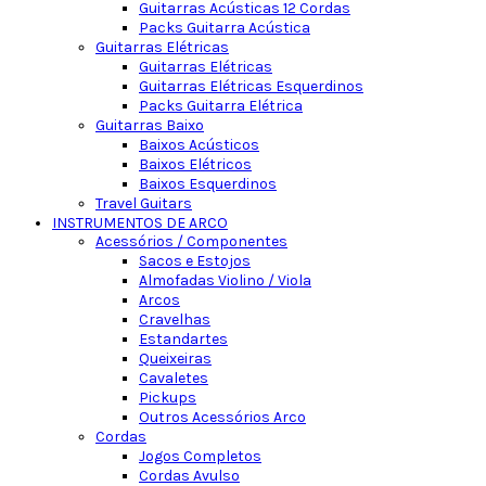
Guitarras Acústicas 12 Cordas
Packs Guitarra Acústica
Guitarras Elétricas
Guitarras Elétricas
Guitarras Elétricas Esquerdinos
Packs Guitarra Elétrica
Guitarras Baixo
Baixos Acústicos
Baixos Elétricos
Baixos Esquerdinos
Travel Guitars
INSTRUMENTOS DE ARCO
Acessórios / Componentes
Sacos e Estojos
Almofadas Violino / Viola
Arcos
Cravelhas
Estandartes
Queixeiras
Cavaletes
Pickups
Outros Acessórios Arco
Cordas
Jogos Completos
Cordas Avulso