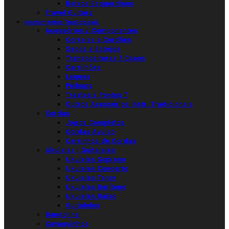
Baixos Esquerdinos
Travel Guitars
Instrumentos Tradicionais
Acessórios / Componentes
Correias e Cordões
Sacos e Estojos
Transpositores / Capos
Carrilhões
Leques
Pickups
Trastes / Pontos T
Outros Acessórios Instr. Tradicionais
Cordas
Jogos Completos
Cordas Avulso
Carrinhos de Cordas
Ukuleles | Guitaleles
Ukuleles Soprano
Ukuleles Concerto
Ukuleles Tenor
Ukuleles Barítono
Ukuleles Baixo
Guitaleles
Bandolins
Cavaquinhos