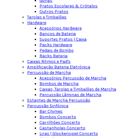
Gongs
Pratos Escolares & Crótalos
Outros Pratos
Tarolas e Timbalões
Hardware
Acessórios Hardware
Bancos de Bateria
Suportes Pratos | Caixa
Packs Hardware
Pedais de Bombo
Racks Bateria
Caixas Ritmos e Pad's
Amplificação Bateria Eletrónica
Percussão de Marcha
Acessórios Percussão de Marcha
Bombos de Marcha
Caixas, Tarolas e Timbalões de Marcha
Percussão Lâminas de Marcha
Estantes de Marcha Percussão
Percussão Sinfónica
Bar Chimes
Bombos Concerto
Carrilhões Concerto
Castanholas Concerto
Liras | Glockenspiel Concerto