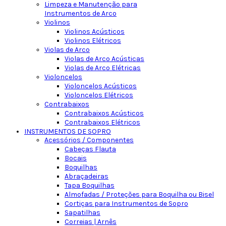
Limpeza e Manutenção para
Instrumentos de Arco
Violinos
Violinos Acústicos
Violinos Elétricos
Violas de Arco
Violas de Arco Acústicas
Violas de Arco Elétricas
Violoncelos
Violoncelos Acústicos
Violoncelos Elétricos
Contrabaixos
Contrabaixos Acústicos
Contrabaixos Elétricos
INSTRUMENTOS DE SOPRO
Acessórios / Componentes
Cabeças Flauta
Bocais
Boquilhas
Abraçadeiras
Tapa Boquilhas
Almofadas / Proteções para Boquilha ou Bisel
Cortiças para Instrumentos de Sopro
Sapatilhas
Correias | Arnês