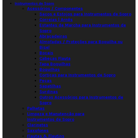
Instrumentos de Sopro
Acessórios / Componentes
Sacos e Estojos para Instrumentos de Sopro
Correias | Arnês
Estantes de Marcha para Instrumentos de
Sopro
Abraçadeiras
Almofadas / Proteções para Boquilha ou
Bisel
Bocais
Cabeças Flauta
Tapa Boquilhas
Boquilhas
Cortiças para Instrumentos de Sopro
Peças
Sapatilhas
Surdinas
Outros Acessórios para Instrumentos de
Sopro
Palhetas
Limpeza e Manutenção para
Instrumentos de Sopro
Clarinetes
Saxofones
Flautas & Flautins