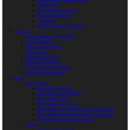
Pandeiretas | Hand Drums
Tamborins
Percussão Brasileira
Percussão Étnica
Timbalas
Outra Percussão Diversa
Gravação
Auscultadores de Estúdio
Controladores
Filtros e Pop Filters
Gravadores
Interfaces Áudio
Monitores Estúdio
Processamento Estúdio
Isolamento Acústico
Áudio
Microfones
Microfones de Voz
Microfones de Estúdio
Microfones USB
Microfones sem Fios
Microfones de Conferência e Instalação
Microfones de Instrumento / Percussão
Outros Acessórios Microfone
Cabos