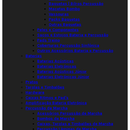
Baquetas | Bilros Percussão
Macetas Bombo
Vassouras
Packs Baquetas
Outras Baquetas
Peles e Componentes
Sacos e Estojos Bateria e Percussão
Pads Treino
Coberturas Percussão Sinfónica
Outros Acessórios Bateria e Percussão
Baterias
Baterias Acústicas
Baterias Eletrónicas
Baterias Acústicas Júnior
Baterias Eletrónicas Júnior
Pratos
Tarolas e Timbalões
Hardware
Caixas Ritmos e Pad's
Amplificação Bateria Eletrónica
Percussão de Marcha
Acessórios Percussão de Marcha
Bombos de Marcha
Caixas, Tarolas e Timbalões de Marcha
Percussão Lâminas de Marcha