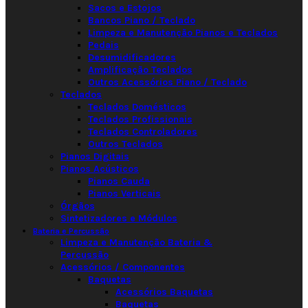
Sacos e Estojos
Bancos Piano / Teclado
Limpeza e Manutenção Pianos e Teclados
Pedais
Desumidificadores
Amplificação Teclados
Outros Acessórios Piano / Teclado
Teclados
Teclados Domésticos
Teclados Profissionais
Teclados Controladores
Outros Teclados
Pianos Digitais
Pianos Acústicos
Pianos Cauda
Pianos Verticais
Órgãos
Sintetizadores e Módulos
Bateria e Percussão
Limpeza e Manutenção Bateria &
Percussão
Acessórios / Componentes
Baquetas
Acessórios Baquetas
Baquetas