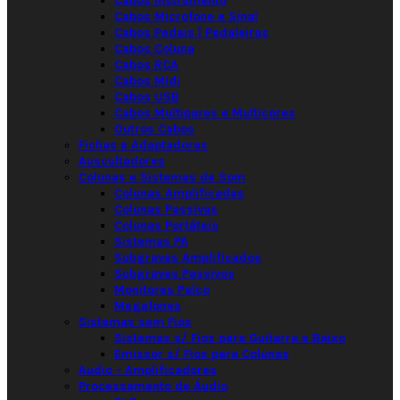
Cabos Instrumento
Cabos Microfone e Sinal
Cabos Pedais | Pedaleiras
Cabos Coluna
Cabos RCA
Cabos Midi
Cabos USB
Cabos Multipares e Multicores
Outros Cabos
Fichas e Adaptadores
Auscultadores
Colunas e Sistemas de Som
Colunas Amplificadas
Colunas Passivas
Colunas Portáteis
Sistemas PA
Subgraves Amplificados
Subgraves Passivos
Monitores Palco
Megafones
Sistemas sem Fios
Sistemas s/ Fios para Guitarra e Baixo
Emissor s/ Fios para Colunas
Audio - Amplificadores
Processamento de Áudio