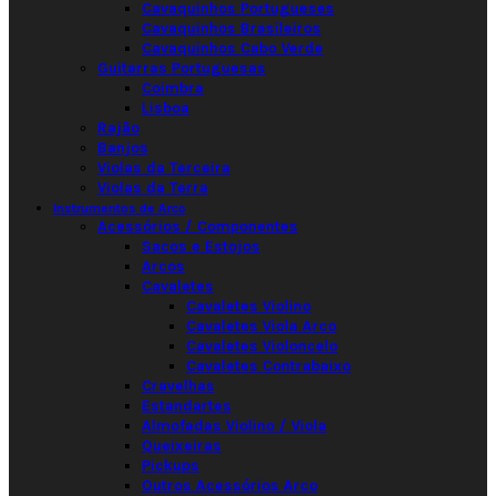
Cavaquinhos Portugueses
Cavaquinhos Brasileiros
Cavaquinhos Cabo Verde
Guitarras Portuguesas
Coimbra
Lisboa
Rajão
Banjos
Violas da Terceira
Violas da Terra
Instrumentos de Arco
Acessórios / Componentes
Sacos e Estojos
Arcos
Cavaletes
Cavaletes Violino
Cavaletes Viola Arco
Cavaletes Violoncelo
Cavaletes Contrabaixo
Cravelhas
Estandartes
Almofadas Violino / Viola
Queixeiras
Pickups
Outros Acessórios Arco