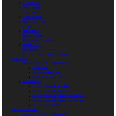
Fliscornes
Trompetes
Trompas
Trombones
Bombardinos
Tubas
Barítonos
Sousafones
Clarins e Cornetas
Melódicas
Harmónicas
Outros Instrumentos Sopro
Acordeões
Acessórios / Componentes
Correias
Sacos e Estojos
Outros Acessórios
Acordeões
Acordeões de Botões
Acordeões de Teclas
Acordeões Digitais de Botões
Acordeões Digitais de Teclas
Acordeões Infantis
Pianos e Teclados
Acessórios / Componentes