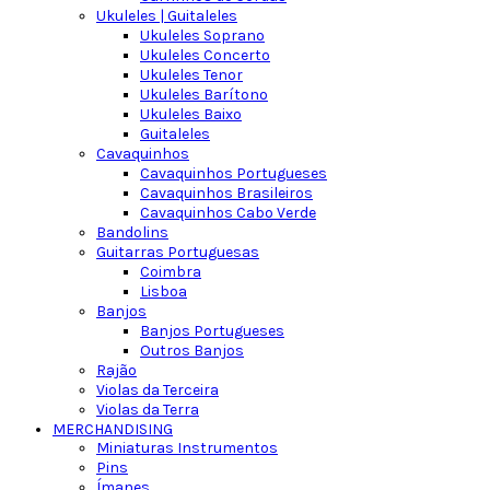
Ukuleles | Guitaleles
Ukuleles Soprano
Ukuleles Concerto
Ukuleles Tenor
Ukuleles Barítono
Ukuleles Baixo
Guitaleles
Cavaquinhos
Cavaquinhos Portugueses
Cavaquinhos Brasileiros
Cavaquinhos Cabo Verde
Bandolins
Guitarras Portuguesas
Coimbra
Lisboa
Banjos
Banjos Portugueses
Outros Banjos
Rajão
Violas da Terceira
Violas da Terra
MERCHANDISING
Miniaturas Instrumentos
Pins
Ímanes