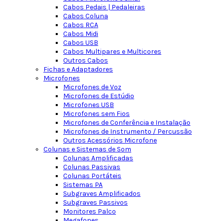
Cabos Pedais | Pedaleiras
Cabos Coluna
Cabos RCA
Cabos Midi
Cabos USB
Cabos Multipares e Multicores
Outros Cabos
Fichas e Adaptadores
Microfones
Microfones de Voz
Microfones de Estúdio
Microfones USB
Microfones sem Fios
Microfones de Conferência e Instalação
Microfones de Instrumento / Percussão
Outros Acessórios Microfone
Colunas e Sistemas de Som
Colunas Amplificadas
Colunas Passivas
Colunas Portáteis
Sistemas PA
Subgraves Amplificados
Subgraves Passivos
Monitores Palco
Megafones