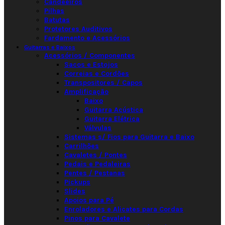
Candeeiros
Pilhas
Batutas
Protetores Auditivos
Fardamento e Acessórios
Guitarras e Baixos
Acessórios / Componentes
Sacos e Estojos
Correias e Cordões
Transpositores / Capos
Amplificação
Baixo
Guitarra Acústica
Guitarra Elétrica
Válvulas
Sistemas s/ Fios para Guitarra e Baixo
Carrilhões
Cavaletes / Pontes
Pedais e Pedaleiras
Pentes / Pestanas
Pickups
Slides
Apoios para Pé
Enroladores e Alicates para Cordas
Pinos para Cavalete