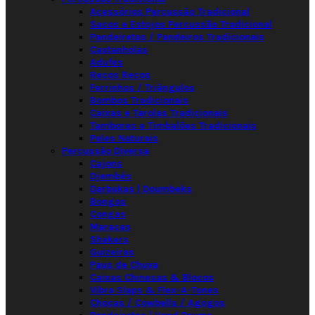
Acessórios Percussão Tradicional
Sacos e Estojos Percussão Tradicional
Pandeiretas / Pandeiros Tradicionais
Castanholas
Adufes
Recos Recos
Ferrinhos / Triângulos
Bombos Tradicionais
Caixas e Tarolas Tradicionais
Tambores e Timbalões Tradicionais
Peles Naturais
Percussão Diversa
Cajons
Djembés
Darbukas | Doumbeks
Bongos
Congas
Maracas
Shakers
Guizeiras
Paus de Chuva
Caixas Chinesas & Blocos
Vibra Slaps & Flex-A-Tones
Chocas / Cowbells / Agogos