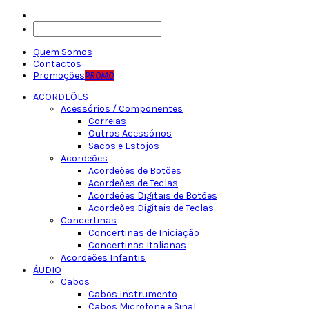
Quem Somos
Contactos
Promoções
PROMO
ACORDEÕES
Acessórios / Componentes
Correias
Outros Acessórios
Sacos e Estojos
Acordeões
Acordeões de Botões
Acordeões de Teclas
Acordeões Digitais de Botões
Acordeões Digitais de Teclas
Concertinas
Concertinas de Iniciação
Concertinas Italianas
Acordeões Infantis
ÁUDIO
Cabos
Cabos Instrumento
Cabos Microfone e Sinal