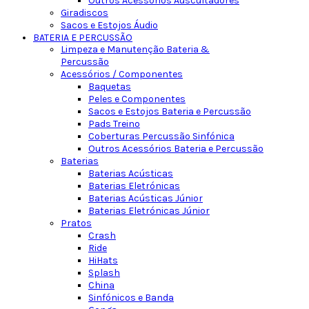
Outros Acessórios Auscultadores
Giradiscos
Sacos e Estojos Áudio
BATERIA E PERCUSSÃO
Limpeza e Manutenção Bateria &
Percussão
Acessórios / Componentes
Baquetas
Peles e Componentes
Sacos e Estojos Bateria e Percussão
Pads Treino
Coberturas Percussão Sinfónica
Outros Acessórios Bateria e Percussão
Baterias
Baterias Acústicas
Baterias Eletrónicas
Baterias Acústicas Júnior
Baterias Eletrónicas Júnior
Pratos
Crash
Ride
HiHats
Splash
China
Sinfónicos e Banda