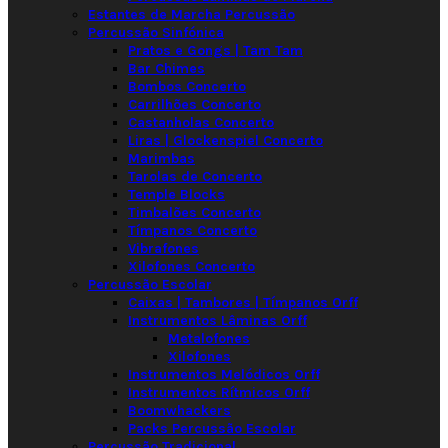
Estantes de Marcha Percussão
Percussão Sinfónica
Pratos e Gongs | Tam Tam
Bar Chimes
Bombos Concerto
Carrilhões Concerto
Castanholas Concerto
Liras | Glockenspiel Concerto
Marimbas
Tarolas de Concerto
Temple Blocks
Timbalões Concerto
Tímpanos Concerto
Vibrafones
Xilofones Concerto
Percussão Escolar
Caixas | Tambores | Tímpanos Orff
Instrumentos Lâminas Orff
Metalofones
Xilofones
Instrumentos Melódicos Orff
Instrumentos Rítmicos Orff
Boomwhackers
Packs Percussão Escolar
Percussão Tradicional