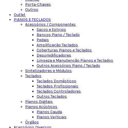
Porta-Chaves
Outros
Outlet
PIANOS E TECLADOS
Acessórios / Componentes
Sacos e Estojos
Bancos Piano / Teclado
Pedais
Amplificação Teclados
Coberturas Pianos e Teclados
Desumidificadores
Limpeza e Manutenção Pianos e Teclados
Outros Acessórios Piano / Teclado
Sintetizadores e Módulos
Teclados
Teclados Domésticos
Teclados Profissionais
Teclados Controladores
Outros Teclados
Pianos Digitais
Pianos Acústicos
Pianos Cauda
Pianos Verticais
Órgãos
Acessórios Diversos