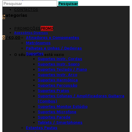
Pesquisar
CONTACTOS
Categorias
0
PROMOÇÕES
PROMO
Acessórios Diversos
Afinadores e Componentes
0
/
€0,00
Metrónomos
Palhetas e Unhas / Dedeiras
Suportes
O seu carrinho está vazio
Suportes Instr. Cordas
Suportes Instr. Sopro
Suportes Teclado / Piano
Suportes Instr. Arco
Suportes Harmónica
Suportes Percussão
Suportes Pratos
Suportes Colunas / Amplificadores Guitarra
(Combos)
Suportes Monitor Estúdio
Suportes Microfone
Suportes Parede
Tablets / Smartphones
Estantes Pautas