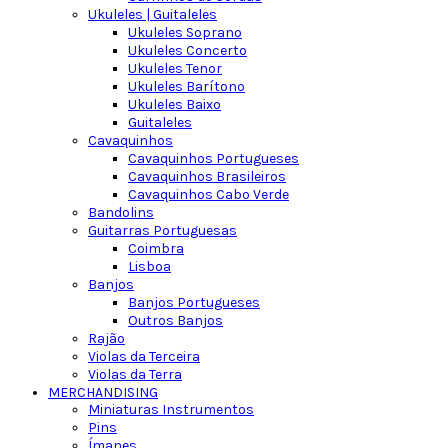
Ukuleles | Guitaleles
Ukuleles Soprano
Ukuleles Concerto
Ukuleles Tenor
Ukuleles Barítono
Ukuleles Baixo
Guitaleles
Cavaquinhos
Cavaquinhos Portugueses
Cavaquinhos Brasileiros
Cavaquinhos Cabo Verde
Bandolins
Guitarras Portuguesas
Coimbra
Lisboa
Banjos
Banjos Portugueses
Outros Banjos
Rajão
Violas da Terceira
Violas da Terra
MERCHANDISING
Miniaturas Instrumentos
Pins
Ímanes