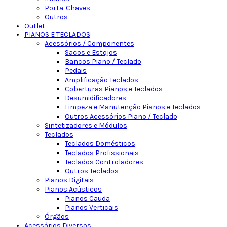
Porta-Chaves
Outros
Outlet
PIANOS E TECLADOS
Acessórios / Componentes
Sacos e Estojos
Bancos Piano / Teclado
Pedais
Amplificação Teclados
Coberturas Pianos e Teclados
Desumidificadores
Limpeza e Manutenção Pianos e Teclados
Outros Acessórios Piano / Teclado
Sintetizadores e Módulos
Teclados
Teclados Domésticos
Teclados Profissionais
Teclados Controladores
Outros Teclados
Pianos Digitais
Pianos Acústicos
Pianos Cauda
Pianos Verticais
Órgãos
Acessórios Diversos