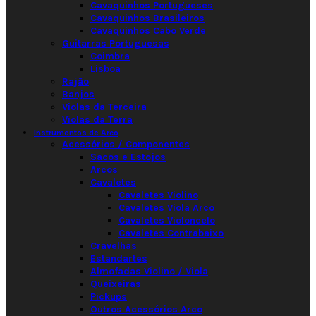
Cavaquinhos Portugueses
Cavaquinhos Brasileiros
Cavaquinhos Cabo Verde
Guitarras Portuguesas
Coimbra
Lisboa
Rajão
Banjos
Violas da Terceira
Violas da Terra
Instrumentos de Arco
Acessórios / Componentes
Sacos e Estojos
Arcos
Cavaletes
Cavaletes Violino
Cavaletes Viola Arco
Cavaletes Violoncelo
Cavaletes Contrabaixo
Cravelhas
Estandartes
Almofadas Violino / Viola
Queixeiras
Pickups
Outros Acessórios Arco