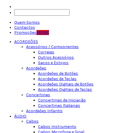
Quem Somos
Contactos
Promoções
PROMO
ACORDEÕES
Acessórios / Componentes
Correias
Outros Acessórios
Sacos e Estojos
Acordeões
Acordeões de Botões
Acordeões de Teclas
Acordeões Digitais de Botões
Acordeões Digitais de Teclas
Concertinas
Concertinas de Iniciação
Concertinas Italianas
Acordeões Infantis
ÁUDIO
Cabos
Cabos Instrumento
Cabos Microfone e Sinal