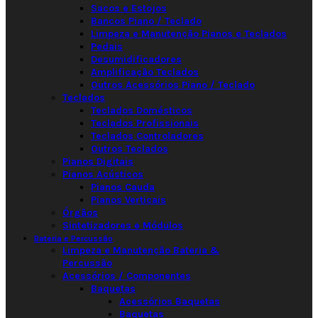
Sacos e Estojos
Bancos Piano / Teclado
Limpeza e Manutenção Pianos e Teclados
Pedais
Desumidificadores
Amplificação Teclados
Outros Acessórios Piano / Teclado
Teclados
Teclados Domésticos
Teclados Profissionais
Teclados Controladores
Outros Teclados
Pianos Digitais
Pianos Acústicos
Pianos Cauda
Pianos Verticais
Órgãos
Sintetizadores e Módulos
Bateria e Percussão
Limpeza e Manutenção Bateria &
Percussão
Acessórios / Componentes
Baquetas
Acessórios Baquetas
Baquetas