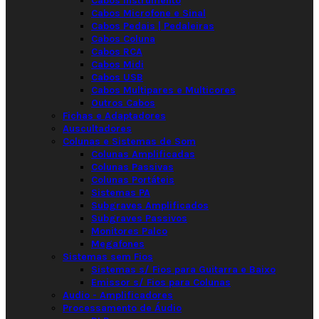
Cabos Instrumento
Cabos Microfone e Sinal
Cabos Pedais | Pedaleiras
Cabos Coluna
Cabos RCA
Cabos Midi
Cabos USB
Cabos Multipares e Multicores
Outros Cabos
Fichas e Adaptadores
Auscultadores
Colunas e Sistemas de Som
Colunas Amplificadas
Colunas Passivas
Colunas Portáteis
Sistemas PA
Subgraves Amplificados
Subgraves Passivos
Monitores Palco
Megafones
Sistemas sem Fios
Sistemas s/ Fios para Guitarra e Baixo
Emissor s/ Fios para Colunas
Audio - Amplificadores
Processamento de Áudio