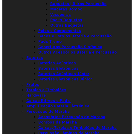
Baquetas | Bilros Percussão
Macetas Bombo
Vassouras
Packs Baquetas
Outras Baquetas
Peles e Componentes
Sacos e Estojos Bateria e Percussão
Pads Treino
Coberturas Percussão Sinfónica
Outros Acessórios Bateria e Percussão
Baterias
Baterias Acústicas
Baterias Eletrónicas
Baterias Acústicas Júnior
Baterias Eletrónicas Júnior
Pratos
Tarolas e Timbalões
Hardware
Caixas Ritmos e Pad's
Amplificação Bateria Eletrónica
Percussão de Marcha
Acessórios Percussão de Marcha
Bombos de Marcha
Caixas, Tarolas e Timbalões de Marcha
Percussão Lâminas de Marcha