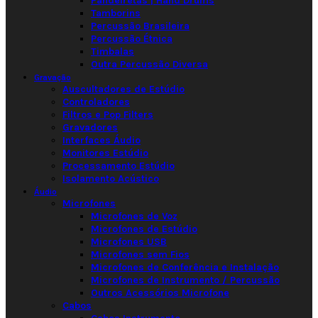
Pandeiretas | Hand Drums
Tamborins
Percussão Brasileira
Percussão Étnica
Timbalas
Outra Percussão Diversa
Gravação
Auscultadores de Estúdio
Controladores
Filtros e Pop Filters
Gravadores
Interfaces Áudio
Monitores Estúdio
Processamento Estúdio
Isolamento Acústico
Áudio
Microfones
Microfones de Voz
Microfones de Estúdio
Microfones USB
Microfones sem Fios
Microfones de Conferência e Instalação
Microfones de Instrumento / Percussão
Outros Acessórios Microfone
Cabos