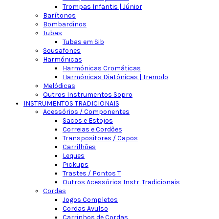
Trompas Infantis | Júnior
Barítonos
Bombardinos
Tubas
Tubas em Sib
Sousafones
Harmónicas
Harmónicas Cromáticas
Harmónicas Diatónicas | Tremolo
Melódicas
Outros Instrumentos Sopro
INSTRUMENTOS TRADICIONAIS
Acessórios / Componentes
Sacos e Estojos
Correias e Cordões
Transpositores / Capos
Carrilhões
Leques
Pickups
Trastes / Pontos T
Outros Acessórios Instr. Tradicionais
Cordas
Jogos Completos
Cordas Avulso
Carrinhos de Cordas