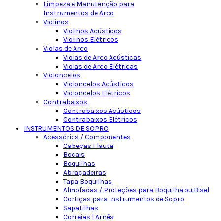
Limpeza e Manutenção para
Instrumentos de Arco
Violinos
Violinos Acústicos
Violinos Elétricos
Violas de Arco
Violas de Arco Acústicas
Violas de Arco Elétricas
Violoncelos
Violoncelos Acústicos
Violoncelos Elétricos
Contrabaixos
Contrabaixos Acústicos
Contrabaixos Elétricos
INSTRUMENTOS DE SOPRO
Acessórios / Componentes
Cabeças Flauta
Bocais
Boquilhas
Abraçadeiras
Tapa Boquilhas
Almofadas / Proteções para Boquilha ou Bisel
Cortiças para Instrumentos de Sopro
Sapatilhas
Correias | Arnês