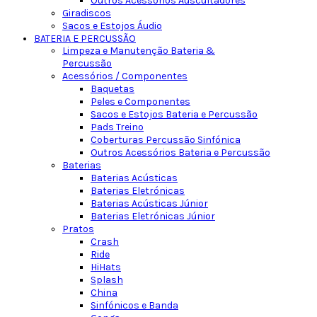
Outros Acessórios Auscultadores
Giradiscos
Sacos e Estojos Áudio
BATERIA E PERCUSSÃO
Limpeza e Manutenção Bateria &
Percussão
Acessórios / Componentes
Baquetas
Peles e Componentes
Sacos e Estojos Bateria e Percussão
Pads Treino
Coberturas Percussão Sinfónica
Outros Acessórios Bateria e Percussão
Baterias
Baterias Acústicas
Baterias Eletrónicas
Baterias Acústicas Júnior
Baterias Eletrónicas Júnior
Pratos
Crash
Ride
HiHats
Splash
China
Sinfónicos e Banda