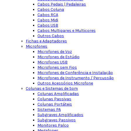
Cabos Pedais | Pedaleiras
Cabos Coluna
Cabos RCA
Cabos Midi
Cabos USB
Cabos Multipares e Multicores
Outros Cabos
Fichas e Adaptadores
Microfones
Microfones de Voz
Microfones de Estúdio
Microfones USB
Microfones sem Fios
Microfones de Conferência e Instalação
Microfones de Instrumento / Percussão
Outros Acessórios Microfone
Colunas e Sistemas de Som
Colunas Amplificadas
Colunas Passivas
Colunas Portáteis
Sistemas PA
Subgraves Amplificados
Subgraves Passivos
Monitores Palco
Megafones