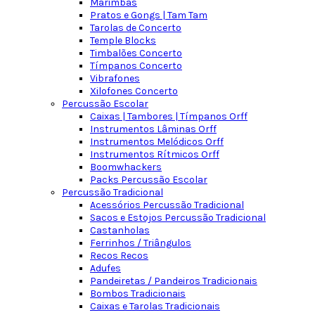
Marimbas
Pratos e Gongs | Tam Tam
Tarolas de Concerto
Temple Blocks
Timbalões Concerto
Tímpanos Concerto
Vibrafones
Xilofones Concerto
Percussão Escolar
Caixas | Tambores | Tímpanos Orff
Instrumentos Lâminas Orff
Instrumentos Melódicos Orff
Instrumentos Rítmicos Orff
Boomwhackers
Packs Percussão Escolar
Percussão Tradicional
Acessórios Percussão Tradicional
Sacos e Estojos Percussão Tradicional
Castanholas
Ferrinhos / Triângulos
Recos Recos
Adufes
Pandeiretas / Pandeiros Tradicionais
Bombos Tradicionais
Caixas e Tarolas Tradicionais