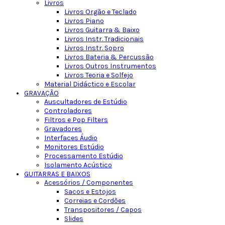
Livros
Livros Orgão e Teclado
Livros Piano
Livros Guitarra & Baixo
Livros Instr. Tradicionais
Livros Instr. Sopro
Livros Bateria & Percussão
Livros Outros Instrumentos
Livros Teoria e Solfejo
Material Didáctico e Escolar
GRAVAÇÃO
Auscultadores de Estúdio
Controladores
Filtros e Pop Filters
Gravadores
Interfaces Áudio
Monitores Estúdio
Processamento Estúdio
Isolamento Acústico
GUITARRAS E BAIXOS
Acessórios / Componentes
Sacos e Estojos
Correias e Cordões
Transpositores / Capos
Slides