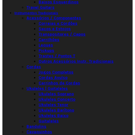
Baixos Esquerdinos
Travel Guitars
Instrumentos Tradicionais
Acessórios / Componentes
Correias e Cordões
Sacos e Estojos
Transpositores / Capos
Carrilhões
Leques
Pickups
Trastes / Pontos T
Outros Acessórios Instr. Tradicionais
Cordas
Jogos Completos
Cordas Avulso
Carrinhos de Cordas
Ukuleles | Guitaleles
Ukuleles Soprano
Ukuleles Concerto
Ukuleles Tenor
Ukuleles Barítono
Ukuleles Baixo
Guitaleles
Bandolins
Cavaquinhos