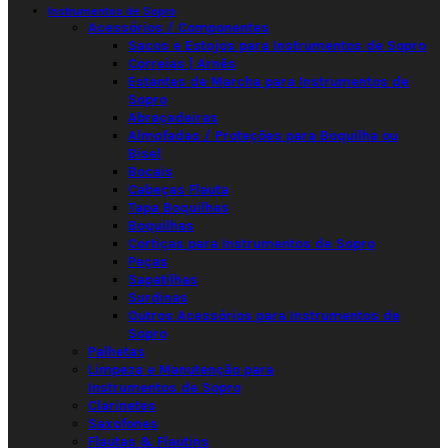
Instrumentos de Sopro
Acessórios / Componentes
Sacos e Estojos para Instrumentos de Sopro
Correias | Arnês
Estantes de Marcha para Instrumentos de
Sopro
Abraçadeiras
Almofadas / Proteções para Boquilha ou
Bisel
Bocais
Cabeças Flauta
Tapa Boquilhas
Boquilhas
Cortiças para Instrumentos de Sopro
Peças
Sapatilhas
Surdinas
Outros Acessórios para Instrumentos de
Sopro
Palhetas
Limpeza e Manutenção para
Instrumentos de Sopro
Clarinetes
Saxofones
Flautas & Flautins