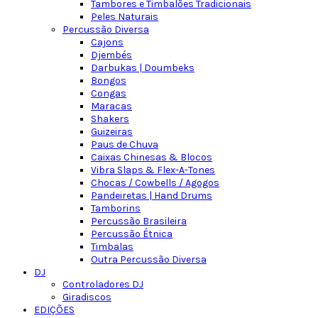
Tambores e Timbalões Tradicionais
Peles Naturais
Percussão Diversa
Cajons
Djembés
Darbukas | Doumbeks
Bongos
Congas
Maracas
Shakers
Guizeiras
Paus de Chuva
Caixas Chinesas & Blocos
Vibra Slaps & Flex-A-Tones
Chocas / Cowbells / Agogos
Pandeiretas | Hand Drums
Tamborins
Percussão Brasileira
Percussão Étnica
Timbalas
Outra Percussão Diversa
DJ
Controladores DJ
Giradiscos
EDIÇÕES