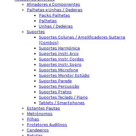
Afinadores e Componentes
Palhetas e Unhas / Dedeiras
Packs Palhetas
Palhetas
Unhas / Dedeiras
Suportes
Suportes Colunas / Amplificadores Guitarra
(Combos)
Suportes Harmónica
Suportes Instr. Arco
Suportes Instr. Cordas
Suportes Instr. Sopro
Suportes Microfone
Suportes Monitor Estúdio
Suportes Parede
Suportes Percussão
Suportes Pratos
Suportes Teclado / Piano
Tablets / Smartphones
Estantes Pautas
Metrónomos
Pilhas
Protetores Auditivos
Candeeiros
Batutas