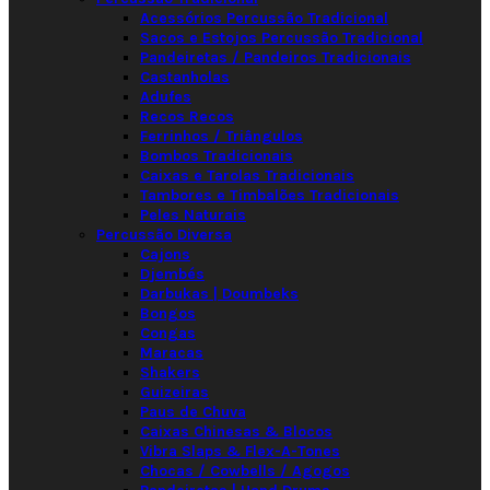
Acessórios Percussão Tradicional
Sacos e Estojos Percussão Tradicional
Pandeiretas / Pandeiros Tradicionais
Castanholas
Adufes
Recos Recos
Ferrinhos / Triângulos
Bombos Tradicionais
Caixas e Tarolas Tradicionais
Tambores e Timbalões Tradicionais
Peles Naturais
Percussão Diversa
Cajons
Djembés
Darbukas | Doumbeks
Bongos
Congas
Maracas
Shakers
Guizeiras
Paus de Chuva
Caixas Chinesas & Blocos
Vibra Slaps & Flex-A-Tones
Chocas / Cowbells / Agogos