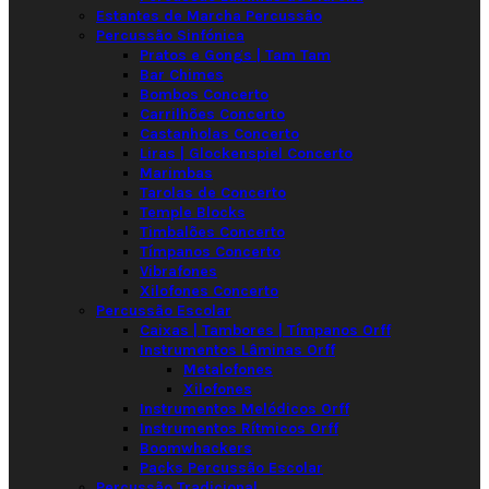
Estantes de Marcha Percussão
Percussão Sinfónica
Pratos e Gongs | Tam Tam
Bar Chimes
Bombos Concerto
Carrilhões Concerto
Castanholas Concerto
Liras | Glockenspiel Concerto
Marimbas
Tarolas de Concerto
Temple Blocks
Timbalões Concerto
Tímpanos Concerto
Vibrafones
Xilofones Concerto
Percussão Escolar
Caixas | Tambores | Tímpanos Orff
Instrumentos Lâminas Orff
Metalofones
Xilofones
Instrumentos Melódicos Orff
Instrumentos Rítmicos Orff
Boomwhackers
Packs Percussão Escolar
Percussão Tradicional