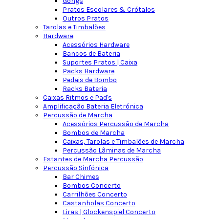
Gongs
Pratos Escolares & Crótalos
Outros Pratos
Tarolas e Timbalões
Hardware
Acessórios Hardware
Bancos de Bateria
Suportes Pratos | Caixa
Packs Hardware
Pedais de Bombo
Racks Bateria
Caixas Ritmos e Pad's
Amplificação Bateria Eletrónica
Percussão de Marcha
Acessórios Percussão de Marcha
Bombos de Marcha
Caixas, Tarolas e Timbalões de Marcha
Percussão Lâminas de Marcha
Estantes de Marcha Percussão
Percussão Sinfónica
Bar Chimes
Bombos Concerto
Carrilhões Concerto
Castanholas Concerto
Liras | Glockenspiel Concerto