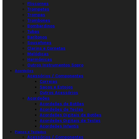
Fliscornes
Trompetes
Trompas
Trombones
Bombardinos
Tubas
Barítonos
Sousafones
Clarins e Cornetas
Melódicas
Harmónicas
Outros Instrumentos Sopro
Acordeões
Acessórios / Componentes
Correias
Sacos e Estojos
Outros Acessórios
Acordeões
Acordeões de Botões
Acordeões de Teclas
Acordeões Digitais de Botões
Acordeões Digitais de Teclas
Acordeões Infantis
Pianos e Teclados
Acessórios / Componentes