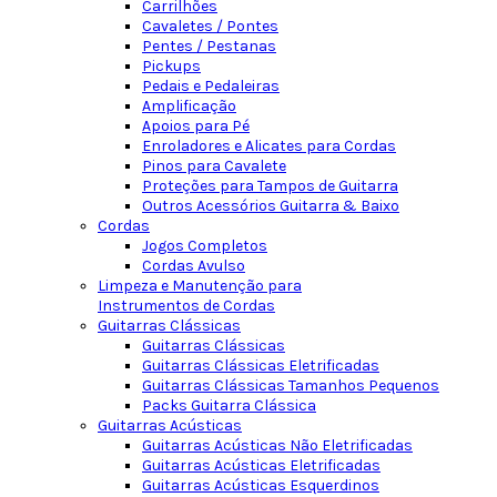
Carrilhões
Cavaletes / Pontes
Pentes / Pestanas
Pickups
Pedais e Pedaleiras
Amplificação
Apoios para Pé
Enroladores e Alicates para Cordas
Pinos para Cavalete
Proteções para Tampos de Guitarra
Outros Acessórios Guitarra & Baixo
Cordas
Jogos Completos
Cordas Avulso
Limpeza e Manutenção para
Instrumentos de Cordas
Guitarras Clássicas
Guitarras Clássicas
Guitarras Clássicas Eletrificadas
Guitarras Clássicas Tamanhos Pequenos
Packs Guitarra Clássica
Guitarras Acústicas
Guitarras Acústicas Não Eletrificadas
Guitarras Acústicas Eletrificadas
Guitarras Acústicas Esquerdinos