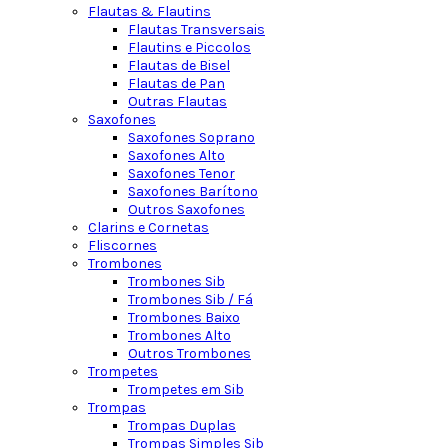
Flautas & Flautins
Flautas Transversais
Flautins e Piccolos
Flautas de Bisel
Flautas de Pan
Outras Flautas
Saxofones
Saxofones Soprano
Saxofones Alto
Saxofones Tenor
Saxofones Barítono
Outros Saxofones
Clarins e Cornetas
Fliscornes
Trombones
Trombones Sib
Trombones Sib / Fá
Trombones Baixo
Trombones Alto
Outros Trombones
Trompetes
Trompetes em Sib
Trompas
Trompas Duplas
Trompas Simples Sib