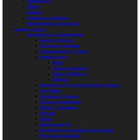
Candeeiros
Pilhas
Batutas
Protetores Auditivos
Fardamento e Acessórios
Guitarras e Baixos
Acessórios / Componentes
Sacos e Estojos
Correias e Cordões
Transpositores / Capos
Amplificação
Baixo
Guitarra Acústica
Guitarra Elétrica
Válvulas
Sistemas s/ Fios para Guitarra e Baixo
Carrilhões
Cavaletes / Pontes
Pedais e Pedaleiras
Pentes / Pestanas
Pickups
Slides
Apoios para Pé
Enroladores e Alicates para Cordas
Pinos para Cavalete