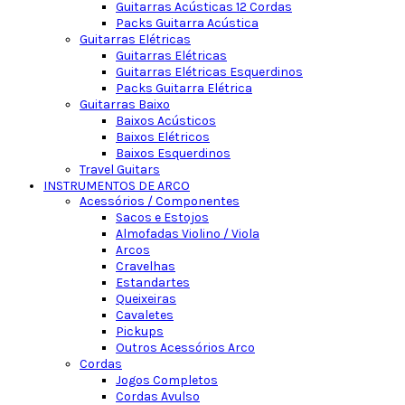
Guitarras Acústicas 12 Cordas
Packs Guitarra Acústica
Guitarras Elétricas
Guitarras Elétricas
Guitarras Elétricas Esquerdinos
Packs Guitarra Elétrica
Guitarras Baixo
Baixos Acústicos
Baixos Elétricos
Baixos Esquerdinos
Travel Guitars
INSTRUMENTOS DE ARCO
Acessórios / Componentes
Sacos e Estojos
Almofadas Violino / Viola
Arcos
Cravelhas
Estandartes
Queixeiras
Cavaletes
Pickups
Outros Acessórios Arco
Cordas
Jogos Completos
Cordas Avulso