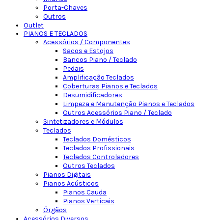
Porta-Chaves
Outros
Outlet
PIANOS E TECLADOS
Acessórios / Componentes
Sacos e Estojos
Bancos Piano / Teclado
Pedais
Amplificação Teclados
Coberturas Pianos e Teclados
Desumidificadores
Limpeza e Manutenção Pianos e Teclados
Outros Acessórios Piano / Teclado
Sintetizadores e Módulos
Teclados
Teclados Domésticos
Teclados Profissionais
Teclados Controladores
Outros Teclados
Pianos Digitais
Pianos Acústicos
Pianos Cauda
Pianos Verticais
Órgãos
Acessórios Diversos