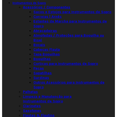
Instrumentos de Sopro
Acessórios / Componentes
Sacos e Estojos para Instrumentos de Sopro
Correias | Arnês
Estantes de Marcha para Instrumentos de
Sopro
Abraçadeiras
Almofadas / Proteções para Boquilha ou
Bisel
Bocais
Cabeças Flauta
Tapa Boquilhas
Boquilhas
Cortiças para Instrumentos de Sopro
Peças
Sapatilhas
Surdinas
Outros Acessórios para Instrumentos de
Sopro
Palhetas
Limpeza e Manutenção para
Instrumentos de Sopro
Clarinetes
Saxofones
Flautas & Flautins