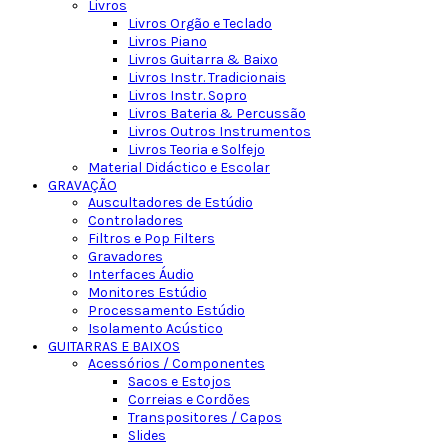
Livros
Livros Orgão e Teclado
Livros Piano
Livros Guitarra & Baixo
Livros Instr. Tradicionais
Livros Instr. Sopro
Livros Bateria & Percussão
Livros Outros Instrumentos
Livros Teoria e Solfejo
Material Didáctico e Escolar
GRAVAÇÃO
Auscultadores de Estúdio
Controladores
Filtros e Pop Filters
Gravadores
Interfaces Áudio
Monitores Estúdio
Processamento Estúdio
Isolamento Acústico
GUITARRAS E BAIXOS
Acessórios / Componentes
Sacos e Estojos
Correias e Cordões
Transpositores / Capos
Slides