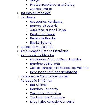
Gongs
Pratos Escolares & Crótalos
Outros Pratos
Tarolas e Timbalões
Hardware
Acessórios Hardware
Bancos de Bateria
Suportes Pratos | Caixa
Packs Hardware
Pedais de Bombo
Racks Bateria
Caixas Ritmos e Pad's
Amplificação Bateria Eletrónica
Percussão de Marcha
Acessórios Percussão de Marcha
Bombos de Marcha
Caixas, Tarolas e Timbalões de Marcha
Percussão Lâminas de Marcha
Estantes de Marcha Percussão
Percussão Sinfónica
Bar Chimes
Bombos Concerto
Carrilhões Concerto
Castanholas Concerto
Liras | Glockenspiel Concerto