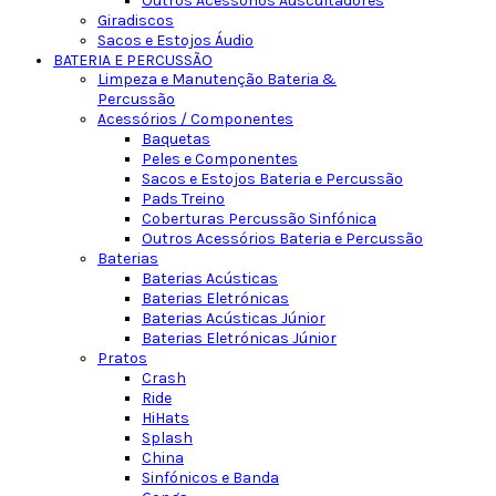
Outros Acessórios Auscultadores
Giradiscos
Sacos e Estojos Áudio
BATERIA E PERCUSSÃO
Limpeza e Manutenção Bateria &
Percussão
Acessórios / Componentes
Baquetas
Peles e Componentes
Sacos e Estojos Bateria e Percussão
Pads Treino
Coberturas Percussão Sinfónica
Outros Acessórios Bateria e Percussão
Baterias
Baterias Acústicas
Baterias Eletrónicas
Baterias Acústicas Júnior
Baterias Eletrónicas Júnior
Pratos
Crash
Ride
HiHats
Splash
China
Sinfónicos e Banda