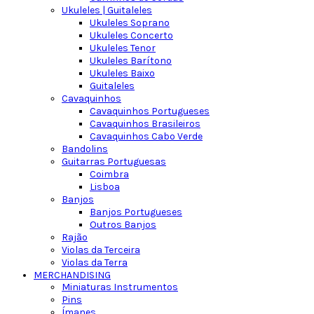
Ukuleles | Guitaleles
Ukuleles Soprano
Ukuleles Concerto
Ukuleles Tenor
Ukuleles Barítono
Ukuleles Baixo
Guitaleles
Cavaquinhos
Cavaquinhos Portugueses
Cavaquinhos Brasileiros
Cavaquinhos Cabo Verde
Bandolins
Guitarras Portuguesas
Coimbra
Lisboa
Banjos
Banjos Portugueses
Outros Banjos
Rajão
Violas da Terceira
Violas da Terra
MERCHANDISING
Miniaturas Instrumentos
Pins
Ímanes