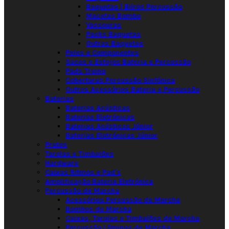
Baquetas | Bilros Percussão
Macetas Bombo
Vassouras
Packs Baquetas
Outras Baquetas
Peles e Componentes
Sacos e Estojos Bateria e Percussão
Pads Treino
Coberturas Percussão Sinfónica
Outros Acessórios Bateria e Percussão
Baterias
Baterias Acústicas
Baterias Eletrónicas
Baterias Acústicas Júnior
Baterias Eletrónicas Júnior
Pratos
Tarolas e Timbalões
Hardware
Caixas Ritmos e Pad's
Amplificação Bateria Eletrónica
Percussão de Marcha
Acessórios Percussão de Marcha
Bombos de Marcha
Caixas, Tarolas e Timbalões de Marcha
Percussão Lâminas de Marcha