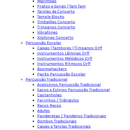
Marimbas
Pratos e Gongs | Tam Tam
Tarolas de Concerto
Temple Blocks
Timbalões Concerto
Tímpanos Concerto
Vibrafones
Xilofones Concerto
Percussão Escolar
Caixas | Tambores | Tímpanos Orff
Instrumentos Lâminas Orff
Instrumentos Melódicos Orff
Instrumentos Rítmicos Orff
Boomwhackers
Packs Percussão Escolar
Percussão Tradicional
Acessórios Percussão Tradicional
Sacos e Estojos Percussão Tradicional
Castanholas
Ferrinhos / Triângulos
Recos Recos
Adufes
Pandeiretas / Pandeiros Tradicionais
Bombos Tradicionais
Caixas e Tarolas Tradicionais