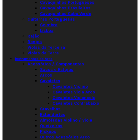
Cavaquinhos Portugueses
Cavaquinhos Brasileiros
Cavaquinhos Cabo Verde
Guitarras Portuguesas
Coimbra
Lisboa
Rajão
Banjos
Violas da Terceira
Violas da Terra
Instrumentos de Arco
Acessórios / Componentes
Sacos e Estojos
Arcos
Cavaletes
Cavaletes Violino
Cavaletes Viola Arco
Cavaletes Violoncelo
Cavaletes Contrabaixo
Cravelhas
Estandartes
Almofadas Violino / Viola
Queixeiras
Pickups
Outros Acessórios Arco