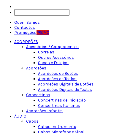
Quem Somos
Contactos
Promoções
PROMO
ACORDEÕES
Acessórios / Componentes
Correias
Outros Acessórios
Sacos e Estojos
Acordeões
Acordeões de Botões
Acordeões de Teclas
Acordeões Digitais de Botões
Acordeões Digitais de Teclas
Concertinas
Concertinas de Iniciação
Concertinas Italianas
Acordeões Infantis
ÁUDIO
Cabos
Cabos Instrumento
Cabos Microfone e Sinal