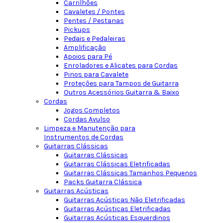
Carrilhões
Cavaletes / Pontes
Pentes / Pestanas
Pickups
Pedais e Pedaleiras
Amplificação
Apoios para Pé
Enroladores e Alicates para Cordas
Pinos para Cavalete
Proteções para Tampos de Guitarra
Outros Acessórios Guitarra & Baixo
Cordas
Jogos Completos
Cordas Avulso
Limpeza e Manutenção para
Instrumentos de Cordas
Guitarras Clássicas
Guitarras Clássicas
Guitarras Clássicas Eletrificadas
Guitarras Clássicas Tamanhos Pequenos
Packs Guitarra Clássica
Guitarras Acústicas
Guitarras Acústicas Não Eletrificadas
Guitarras Acústicas Eletrificadas
Guitarras Acústicas Esquerdinos