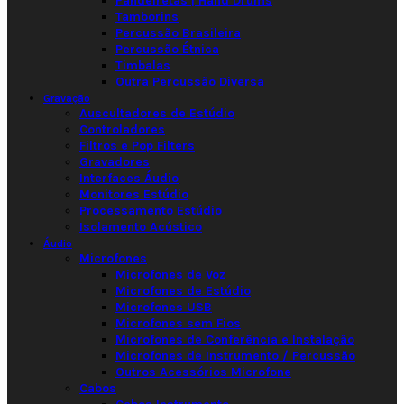
Pandeiretas | Hand Drums
Tamborins
Percussão Brasileira
Percussão Étnica
Timbalas
Outra Percussão Diversa
Gravação
Auscultadores de Estúdio
Controladores
Filtros e Pop Filters
Gravadores
Interfaces Áudio
Monitores Estúdio
Processamento Estúdio
Isolamento Acústico
Áudio
Microfones
Microfones de Voz
Microfones de Estúdio
Microfones USB
Microfones sem Fios
Microfones de Conferência e Instalação
Microfones de Instrumento / Percussão
Outros Acessórios Microfone
Cabos