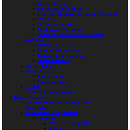
Sacos e Estojos
Bancos Piano / Teclado
Limpeza e Manutenção Pianos e Teclados
Pedais
Desumidificadores
Amplificação Teclados
Outros Acessórios Piano / Teclado
Teclados
Teclados Domésticos
Teclados Profissionais
Teclados Controladores
Outros Teclados
Pianos Digitais
Pianos Acústicos
Pianos Cauda
Pianos Verticais
Órgãos
Sintetizadores e Módulos
Bateria e Percussão
Limpeza e Manutenção Bateria &
Percussão
Acessórios / Componentes
Baquetas
Acessórios Baquetas
Baquetas