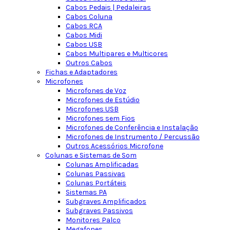
Cabos Pedais | Pedaleiras
Cabos Coluna
Cabos RCA
Cabos Midi
Cabos USB
Cabos Multipares e Multicores
Outros Cabos
Fichas e Adaptadores
Microfones
Microfones de Voz
Microfones de Estúdio
Microfones USB
Microfones sem Fios
Microfones de Conferência e Instalação
Microfones de Instrumento / Percussão
Outros Acessórios Microfone
Colunas e Sistemas de Som
Colunas Amplificadas
Colunas Passivas
Colunas Portáteis
Sistemas PA
Subgraves Amplificados
Subgraves Passivos
Monitores Palco
Megafones