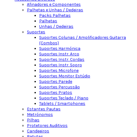
Afinadores e Componentes
Palhetas e Unhas / Dedeiras
Packs Palhetas
Palhetas
Unhas / Dedeiras
Suportes
Suportes Colunas / Amplificadores Guitarra
(Combos)
Suportes Harmónica
Suportes Instr. Arco
Suportes Instr. Cordas
Suportes Instr. Sopro
Suportes Microfone
Suportes Monitor Estúdio
Suportes Parede
Suportes Percussão
Suportes Pratos
Suportes Teclado / Piano
Tablets / Smartphones
Estantes Pautas
Metrónomos
Pilhas
Protetores Auditivos
Candeeiros
Batutas