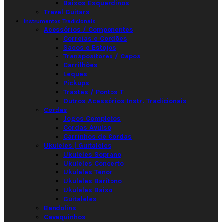
Baixos Esquerdinos
Travel Guitars
Instrumentos Tradicionais
Acessórios / Componentes
Correias e Cordões
Sacos e Estojos
Transpositores / Capos
Carrilhões
Leques
Pickups
Trastes / Pontos T
Outros Acessórios Instr. Tradicionais
Cordas
Jogos Completos
Cordas Avulso
Carrinhos de Cordas
Ukuleles | Guitaleles
Ukuleles Soprano
Ukuleles Concerto
Ukuleles Tenor
Ukuleles Barítono
Ukuleles Baixo
Guitaleles
Bandolins
Cavaquinhos