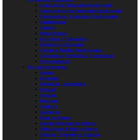
Acessórios Percussão Tradicional
Sacos e Estojos Percussão Tradicional
Pandeiretas / Pandeiros Tradicionais
Castanholas
Adufes
Recos Recos
Ferrinhos / Triângulos
Bombos Tradicionais
Caixas e Tarolas Tradicionais
Tambores e Timbalões Tradicionais
Peles Naturais
Percussão Diversa
Cajons
Djembés
Darbukas | Doumbeks
Bongos
Congas
Maracas
Shakers
Guizeiras
Paus de Chuva
Caixas Chinesas & Blocos
Vibra Slaps & Flex-A-Tones
Chocas / Cowbells / Agogos