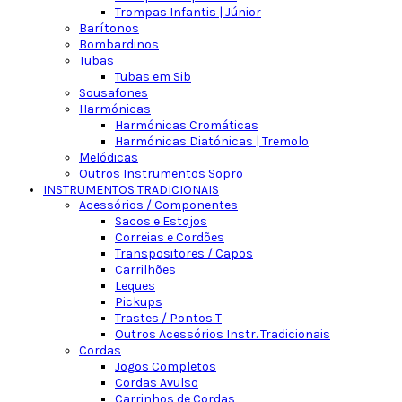
Trompas Infantis | Júnior
Barítonos
Bombardinos
Tubas
Tubas em Sib
Sousafones
Harmónicas
Harmónicas Cromáticas
Harmónicas Diatónicas | Tremolo
Melódicas
Outros Instrumentos Sopro
INSTRUMENTOS TRADICIONAIS
Acessórios / Componentes
Sacos e Estojos
Correias e Cordões
Transpositores / Capos
Carrilhões
Leques
Pickups
Trastes / Pontos T
Outros Acessórios Instr. Tradicionais
Cordas
Jogos Completos
Cordas Avulso
Carrinhos de Cordas