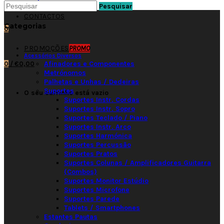
Pesquisar
CONTACTOS
Categorias
0
PROMOÇÕES
PROMO
Acessórios Diversos
Afinadores e Componentes
0
/
€0,00
Metrónomos
Palhetas e Unhas / Dedeiras
Suportes
O seu carrinho está vazio
Suportes Instr. Cordas
Suportes Instr. Sopro
Suportes Teclado / Piano
Suportes Instr. Arco
Suportes Harmónica
Suportes Percussão
Suportes Pratos
Suportes Colunas / Amplificadores Guitarra
(Combos)
Suportes Monitor Estúdio
Suportes Microfone
Suportes Parede
Tablets / Smartphones
Estantes Pautas