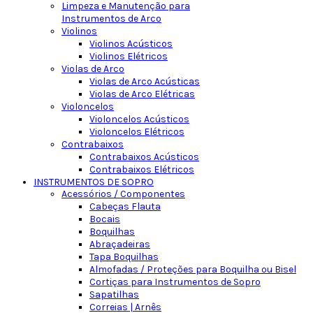
Limpeza e Manutenção para
Instrumentos de Arco
Violinos
Violinos Acústicos
Violinos Elétricos
Violas de Arco
Violas de Arco Acústicas
Violas de Arco Elétricas
Violoncelos
Violoncelos Acústicos
Violoncelos Elétricos
Contrabaixos
Contrabaixos Acústicos
Contrabaixos Elétricos
INSTRUMENTOS DE SOPRO
Acessórios / Componentes
Cabeças Flauta
Bocais
Boquilhas
Abraçadeiras
Tapa Boquilhas
Almofadas / Proteções para Boquilha ou Bisel
Cortiças para Instrumentos de Sopro
Sapatilhas
Correias | Arnês