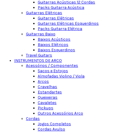
Guitarras Acústicas 12 Cordas
Packs Guitarra Acústica
Guitarras Elétricas
Guitarras Elétricas
Guitarras Elétricas Esquerdinos
Packs Guitarra Elétrica
Guitarras Baixo
Baixos Acústicos
Baixos Elétricos
Baixos Esquerdinos
Travel Guitars
INSTRUMENTOS DE ARCO
Acessórios / Componentes
Sacos e Estojos
Almofadas Violino / Viola
Arcos
Cravelhas
Estandartes
Queixeiras
Cavaletes
Pickups
Outros Acessórios Arco
Cordas
Jogos Completos
Cordas Avulso