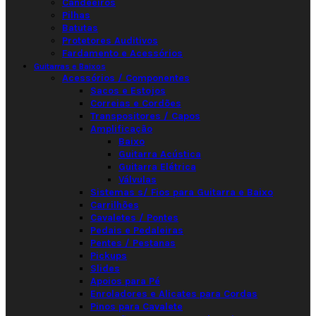
Candeeiros
Pilhas
Batutas
Protetores Auditivos
Fardamento e Acessórios
Guitarras e Baixos
Acessórios / Componentes
Sacos e Estojos
Correias e Cordões
Transpositores / Capos
Amplificação
Baixo
Guitarra Acústica
Guitarra Elétrica
Válvulas
Sistemas s/ Fios para Guitarra e Baixo
Carrilhões
Cavaletes / Pontes
Pedais e Pedaleiras
Pentes / Pestanas
Pickups
Slides
Apoios para Pé
Enroladores e Alicates para Cordas
Pinos para Cavalete