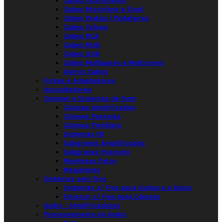
Cabos Instrumento
Cabos Microfone e Sinal
Cabos Pedais | Pedaleiras
Cabos Coluna
Cabos RCA
Cabos Midi
Cabos USB
Cabos Multipares e Multicores
Outros Cabos
Fichas e Adaptadores
Auscultadores
Colunas e Sistemas de Som
Colunas Amplificadas
Colunas Passivas
Colunas Portáteis
Sistemas PA
Subgraves Amplificados
Subgraves Passivos
Monitores Palco
Megafones
Sistemas sem Fios
Sistemas s/ Fios para Guitarra e Baixo
Emissor s/ Fios para Colunas
Audio - Amplificadores
Processamento de Áudio