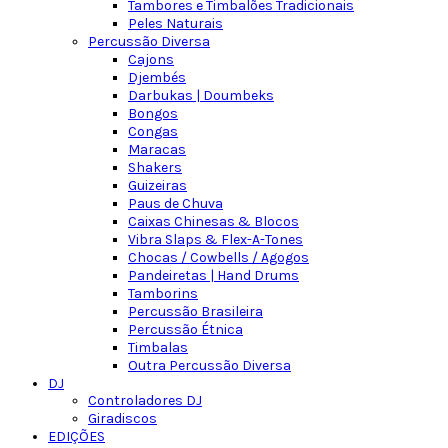
Tambores e Timbalões Tradicionais
Peles Naturais
Percussão Diversa
Cajons
Djembés
Darbukas | Doumbeks
Bongos
Congas
Maracas
Shakers
Guizeiras
Paus de Chuva
Caixas Chinesas & Blocos
Vibra Slaps & Flex-A-Tones
Chocas / Cowbells / Agogos
Pandeiretas | Hand Drums
Tamborins
Percussão Brasileira
Percussão Étnica
Timbalas
Outra Percussão Diversa
DJ
Controladores DJ
Giradiscos
EDIÇÕES