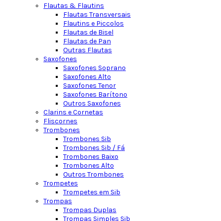
Flautas & Flautins
Flautas Transversais
Flautins e Piccolos
Flautas de Bisel
Flautas de Pan
Outras Flautas
Saxofones
Saxofones Soprano
Saxofones Alto
Saxofones Tenor
Saxofones Barítono
Outros Saxofones
Clarins e Cornetas
Fliscornes
Trombones
Trombones Sib
Trombones Sib / Fá
Trombones Baixo
Trombones Alto
Outros Trombones
Trompetes
Trompetes em Sib
Trompas
Trompas Duplas
Trompas Simples Sib