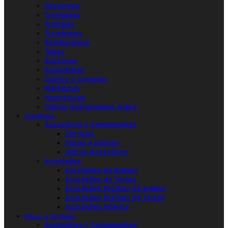
Fliscornes
Trompetes
Trompas
Trombones
Bombardinos
Tubas
Barítonos
Sousafones
Clarins e Cornetas
Melódicas
Harmónicas
Outros Instrumentos Sopro
Acordeões
Acessórios / Componentes
Correias
Sacos e Estojos
Outros Acessórios
Acordeões
Acordeões de Botões
Acordeões de Teclas
Acordeões Digitais de Botões
Acordeões Digitais de Teclas
Acordeões Infantis
Pianos e Teclados
Acessórios / Componentes