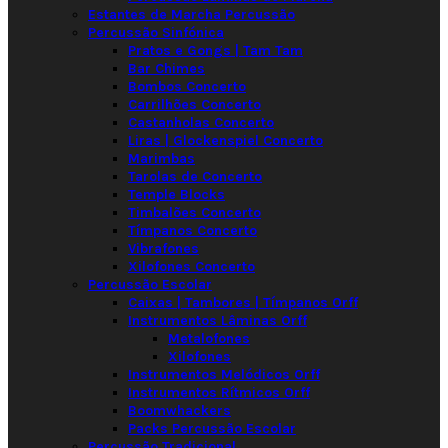
Estantes de Marcha Percussão
Percussão Sinfónica
Pratos e Gongs | Tam Tam
Bar Chimes
Bombos Concerto
Carrilhões Concerto
Castanholas Concerto
Liras | Glockenspiel Concerto
Marimbas
Tarolas de Concerto
Temple Blocks
Timbalões Concerto
Tímpanos Concerto
Vibrafones
Xilofones Concerto
Percussão Escolar
Caixas | Tambores | Tímpanos Orff
Instrumentos Lâminas Orff
Metalofones
Xilofones
Instrumentos Melódicos Orff
Instrumentos Rítmicos Orff
Boomwhackers
Packs Percussão Escolar
Percussão Tradicional