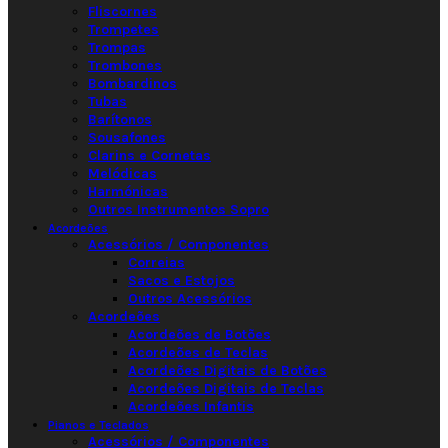
Fliscornes
Trompetes
Trompas
Trombones
Bombardinos
Tubas
Barítonos
Sousafones
Clarins e Cornetas
Melódicas
Harmónicas
Outros Instrumentos Sopro
Acordeões
Acessórios / Componentes
Correias
Sacos e Estojos
Outros Acessórios
Acordeões
Acordeões de Botões
Acordeões de Teclas
Acordeões Digitais de Botões
Acordeões Digitais de Teclas
Acordeões Infantis
Pianos e Teclados
Acessórios / Componentes