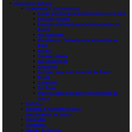
Instrumentos de Sopro
Acessórios / Componentes
Sacos e Estojos para Instrumentos de Sopro
Correias | Arnês
Estantes de Marcha para Instrumentos de
Sopro
Abraçadeiras
Almofadas / Proteções para Boquilha ou
Bisel
Bocais
Cabeças Flauta
Tapa Boquilhas
Boquilhas
Cortiças para Instrumentos de Sopro
Peças
Sapatilhas
Surdinas
Outros Acessórios para Instrumentos de
Sopro
Palhetas
Limpeza e Manutenção para
Instrumentos de Sopro
Clarinetes
Saxofones
Flautas & Flautins