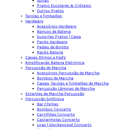
Gongs
Pratos Escolares & Crótalos
Outros Pratos
Tarolas e Timbalões
Hardware
Acessórios Hardware
Bancos de Bateria
Suportes Pratos | Caixa
Packs Hardware
Pedais de Bombo
Racks Bateria
Caixas Ritmos e Pad's
Amplificação Bateria Eletrónica
Percussão de Marcha
Acessórios Percussão de Marcha
Bombos de Marcha
Caixas, Tarolas e Timbalões de Marcha
Percussão Lâminas de Marcha
Estantes de Marcha Percussão
Percussão Sinfónica
Bar Chimes
Bombos Concerto
Carrilhões Concerto
Castanholas Concerto
Liras | Glockenspiel Concerto