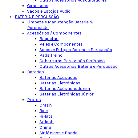
Outros Acessórios Auscultadores
Giradiscos
Sacos e Estojos Áudio
BATERIA E PERCUSSÃO
Limpeza e Manutenção Bateria &
Percussão
Acessórios / Componentes
Baquetas
Peles e Componentes
Sacos e Estojos Bateria e Percussão
Pads Treino
Coberturas Percussão Sinfónica
Outros Acessórios Bateria e Percussão
Baterias
Baterias Acústicas
Baterias Eletrónicas
Baterias Acústicas Júnior
Baterias Eletrónicas Júnior
Pratos
Crash
Ride
HiHats
Splash
China
Sinfónicos e Banda