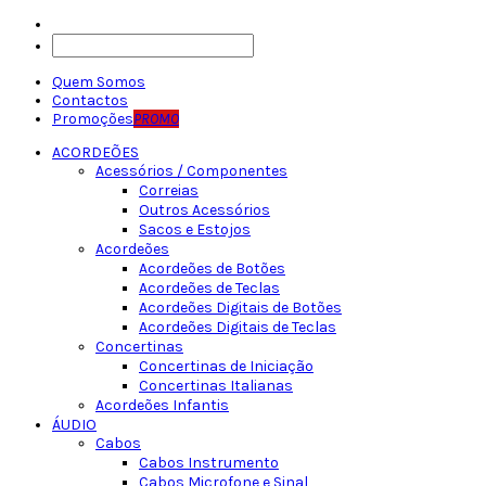
Quem Somos
Contactos
Promoções
PROMO
ACORDEÕES
Acessórios / Componentes
Correias
Outros Acessórios
Sacos e Estojos
Acordeões
Acordeões de Botões
Acordeões de Teclas
Acordeões Digitais de Botões
Acordeões Digitais de Teclas
Concertinas
Concertinas de Iniciação
Concertinas Italianas
Acordeões Infantis
ÁUDIO
Cabos
Cabos Instrumento
Cabos Microfone e Sinal