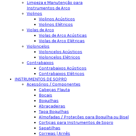
Limpeza e Manutenção para
Instrumentos de Arco
Violinos
Violinos Acústicos
Violinos Elétricos
Violas de Arco
Violas de Arco Acústicas
Violas de Arco Elétricas
Violoncelos
Violoncelos Acústicos
Violoncelos Elétricos
Contrabaixos
Contrabaixos Acústicos
Contrabaixos Elétricos
INSTRUMENTOS DE SOPRO
Acessórios / Componentes
Cabeças Flauta
Bocais
Boquilhas
Abraçadeiras
Tapa Boquilhas
Almofadas / Proteções para Boquilha ou Bisel
Cortiças para Instrumentos de Sopro
Sapatilhas
Correias | Arnês