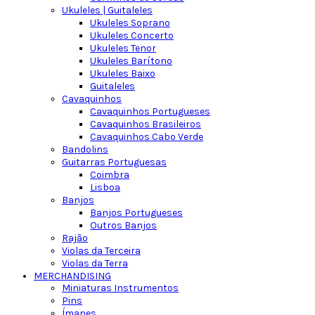
Ukuleles | Guitaleles
Ukuleles Soprano
Ukuleles Concerto
Ukuleles Tenor
Ukuleles Barítono
Ukuleles Baixo
Guitaleles
Cavaquinhos
Cavaquinhos Portugueses
Cavaquinhos Brasileiros
Cavaquinhos Cabo Verde
Bandolins
Guitarras Portuguesas
Coimbra
Lisboa
Banjos
Banjos Portugueses
Outros Banjos
Rajão
Violas da Terceira
Violas da Terra
MERCHANDISING
Miniaturas Instrumentos
Pins
Ímanes