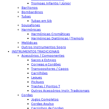
Trompas Infantis | Júnior
Barítonos
Bombardinos
Tubas
Tubas em Sib
Sousafones
Harmónicas
Harmónicas Cromáticas
Harmónicas Diatónicas | Tremolo
Melódicas
Outros Instrumentos Sopro
INSTRUMENTOS TRADICIONAIS
Acessórios / Componentes
Sacos e Estojos
Correias e Cordões
Transpositores / Capos
Carrilhões
Leques
Pickups
Trastes / Pontos T
Outros Acessórios Instr. Tradicionais
Cordas
Jogos Completos
Cordas Avulso
Carrinhos de Cordas