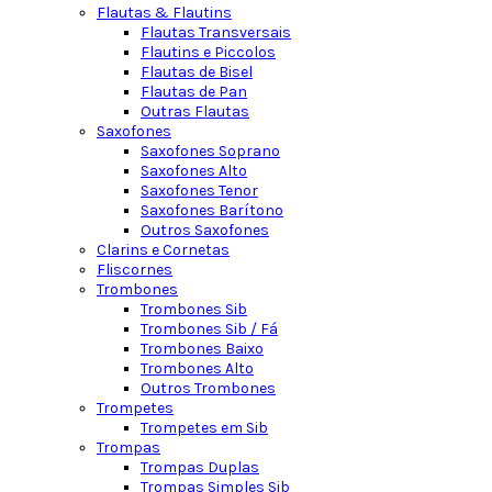
Flautas & Flautins
Flautas Transversais
Flautins e Piccolos
Flautas de Bisel
Flautas de Pan
Outras Flautas
Saxofones
Saxofones Soprano
Saxofones Alto
Saxofones Tenor
Saxofones Barítono
Outros Saxofones
Clarins e Cornetas
Fliscornes
Trombones
Trombones Sib
Trombones Sib / Fá
Trombones Baixo
Trombones Alto
Outros Trombones
Trompetes
Trompetes em Sib
Trompas
Trompas Duplas
Trompas Simples Sib