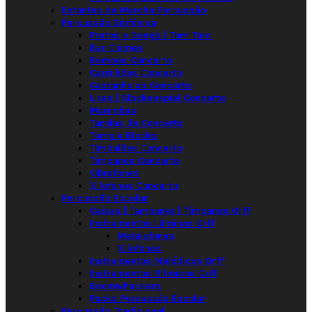
Estantes de Marcha Percussão
Percussão Sinfónica
Pratos e Gongs | Tam Tam
Bar Chimes
Bombos Concerto
Carrilhões Concerto
Castanholas Concerto
Liras | Glockenspiel Concerto
Marimbas
Tarolas de Concerto
Temple Blocks
Timbalões Concerto
Tímpanos Concerto
Vibrafones
Xilofones Concerto
Percussão Escolar
Caixas | Tambores | Tímpanos Orff
Instrumentos Lâminas Orff
Metalofones
Xilofones
Instrumentos Melódicos Orff
Instrumentos Rítmicos Orff
Boomwhackers
Packs Percussão Escolar
Percussão Tradicional