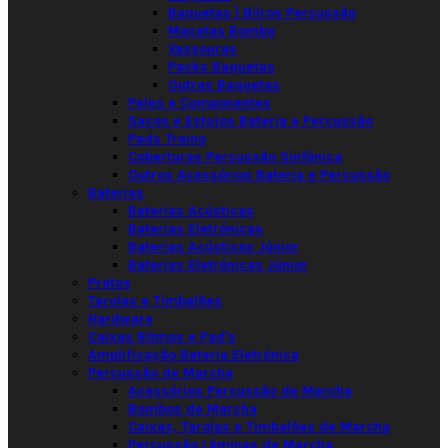
Baquetas | Bilros Percussão
Macetas Bombo
Vassouras
Packs Baquetas
Outras Baquetas
Peles e Componentes
Sacos e Estojos Bateria e Percussão
Pads Treino
Coberturas Percussão Sinfónica
Outros Acessórios Bateria e Percussão
Baterias
Baterias Acústicas
Baterias Eletrónicas
Baterias Acústicas Júnior
Baterias Eletrónicas Júnior
Pratos
Tarolas e Timbalões
Hardware
Caixas Ritmos e Pad's
Amplificação Bateria Eletrónica
Percussão de Marcha
Acessórios Percussão de Marcha
Bombos de Marcha
Caixas, Tarolas e Timbalões de Marcha
Percussão Lâminas de Marcha