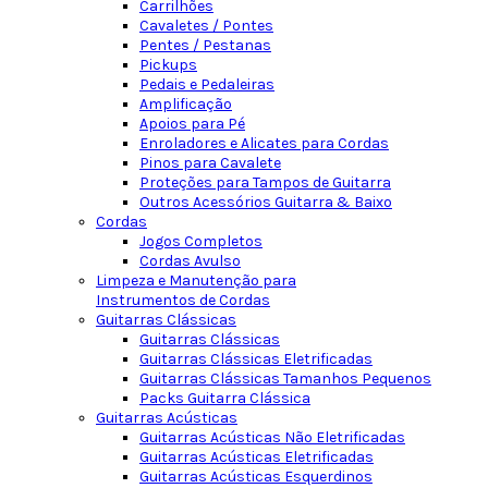
Carrilhões
Cavaletes / Pontes
Pentes / Pestanas
Pickups
Pedais e Pedaleiras
Amplificação
Apoios para Pé
Enroladores e Alicates para Cordas
Pinos para Cavalete
Proteções para Tampos de Guitarra
Outros Acessórios Guitarra & Baixo
Cordas
Jogos Completos
Cordas Avulso
Limpeza e Manutenção para
Instrumentos de Cordas
Guitarras Clássicas
Guitarras Clássicas
Guitarras Clássicas Eletrificadas
Guitarras Clássicas Tamanhos Pequenos
Packs Guitarra Clássica
Guitarras Acústicas
Guitarras Acústicas Não Eletrificadas
Guitarras Acústicas Eletrificadas
Guitarras Acústicas Esquerdinos