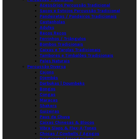
Acessórios Percussão Tradicional
Sacos e Estojos Percussão Tradicional
Pandeiretas / Pandeiros Tradicionais
Castanholas
Adufes
Recos Recos
Ferrinhos / Triângulos
Bombos Tradicionais
Caixas e Tarolas Tradicionais
Tambores e Timbalões Tradicionais
Peles Naturais
Percussão Diversa
Cajons
Djembés
Darbukas | Doumbeks
Bongos
Congas
Maracas
Shakers
Guizeiras
Paus de Chuva
Caixas Chinesas & Blocos
Vibra Slaps & Flex-A-Tones
Chocas / Cowbells / Agogos