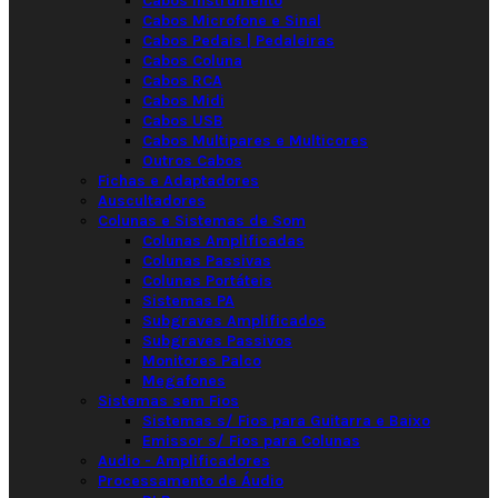
Cabos Instrumento
Cabos Microfone e Sinal
Cabos Pedais | Pedaleiras
Cabos Coluna
Cabos RCA
Cabos Midi
Cabos USB
Cabos Multipares e Multicores
Outros Cabos
Fichas e Adaptadores
Auscultadores
Colunas e Sistemas de Som
Colunas Amplificadas
Colunas Passivas
Colunas Portáteis
Sistemas PA
Subgraves Amplificados
Subgraves Passivos
Monitores Palco
Megafones
Sistemas sem Fios
Sistemas s/ Fios para Guitarra e Baixo
Emissor s/ Fios para Colunas
Audio - Amplificadores
Processamento de Áudio