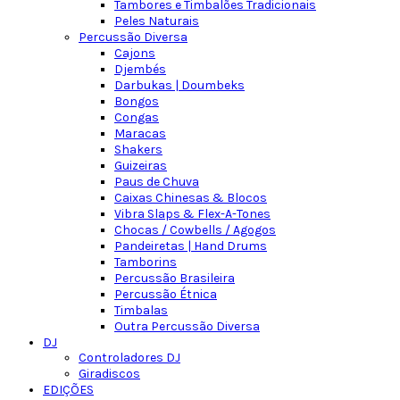
Tambores e Timbalões Tradicionais
Peles Naturais
Percussão Diversa
Cajons
Djembés
Darbukas | Doumbeks
Bongos
Congas
Maracas
Shakers
Guizeiras
Paus de Chuva
Caixas Chinesas & Blocos
Vibra Slaps & Flex-A-Tones
Chocas / Cowbells / Agogos
Pandeiretas | Hand Drums
Tamborins
Percussão Brasileira
Percussão Étnica
Timbalas
Outra Percussão Diversa
DJ
Controladores DJ
Giradiscos
EDIÇÕES