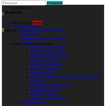
Pesquisar
CONTACTOS
Categorias
0
PROMOÇÕES
PROMO
Acessórios Diversos
Afinadores e Componentes
0
/
€0,00
Metrónomos
Palhetas e Unhas / Dedeiras
Suportes
O seu carrinho está vazio
Suportes Instr. Cordas
Suportes Instr. Sopro
Suportes Teclado / Piano
Suportes Instr. Arco
Suportes Harmónica
Suportes Percussão
Suportes Pratos
Suportes Colunas / Amplificadores Guitarra
(Combos)
Suportes Monitor Estúdio
Suportes Microfone
Suportes Parede
Tablets / Smartphones
Estantes Pautas