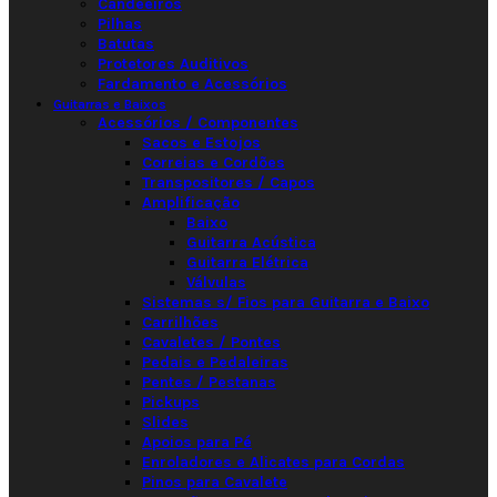
Candeeiros
Pilhas
Batutas
Protetores Auditivos
Fardamento e Acessórios
Guitarras e Baixos
Acessórios / Componentes
Sacos e Estojos
Correias e Cordões
Transpositores / Capos
Amplificação
Baixo
Guitarra Acústica
Guitarra Elétrica
Válvulas
Sistemas s/ Fios para Guitarra e Baixo
Carrilhões
Cavaletes / Pontes
Pedais e Pedaleiras
Pentes / Pestanas
Pickups
Slides
Apoios para Pé
Enroladores e Alicates para Cordas
Pinos para Cavalete