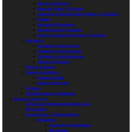
Sacos e Estojos
Bancos Piano / Teclado
Limpeza e Manutenção Pianos e Teclados
Pedais
Desumidificadores
Amplificação Teclados
Outros Acessórios Piano / Teclado
Teclados
Teclados Domésticos
Teclados Profissionais
Teclados Controladores
Outros Teclados
Pianos Digitais
Pianos Acústicos
Pianos Cauda
Pianos Verticais
Órgãos
Sintetizadores e Módulos
Bateria e Percussão
Limpeza e Manutenção Bateria &
Percussão
Acessórios / Componentes
Baquetas
Acessórios Baquetas
Baquetas