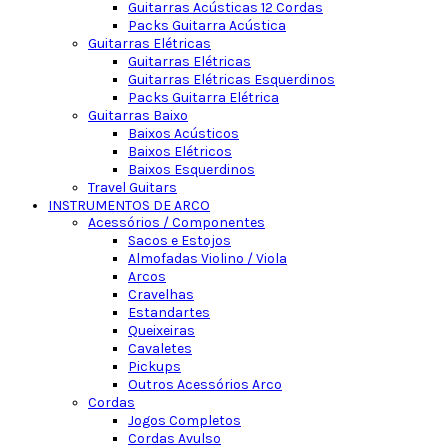
Guitarras Acústicas 12 Cordas
Packs Guitarra Acústica
Guitarras Elétricas
Guitarras Elétricas
Guitarras Elétricas Esquerdinos
Packs Guitarra Elétrica
Guitarras Baixo
Baixos Acústicos
Baixos Elétricos
Baixos Esquerdinos
Travel Guitars
INSTRUMENTOS DE ARCO
Acessórios / Componentes
Sacos e Estojos
Almofadas Violino / Viola
Arcos
Cravelhas
Estandartes
Queixeiras
Cavaletes
Pickups
Outros Acessórios Arco
Cordas
Jogos Completos
Cordas Avulso