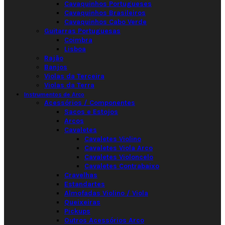
Cavaquinhos Portugueses
Cavaquinhos Brasileiros
Cavaquinhos Cabo Verde
Guitarras Portuguesas
Coimbra
Lisboa
Rajão
Banjos
Violas da Terceira
Violas da Terra
Instrumentos de Arco
Acessórios / Componentes
Sacos e Estojos
Arcos
Cavaletes
Cavaletes Violino
Cavaletes Viola Arco
Cavaletes Violoncelo
Cavaletes Contrabaixo
Cravelhas
Estandartes
Almofadas Violino / Viola
Queixeiras
Pickups
Outros Acessórios Arco