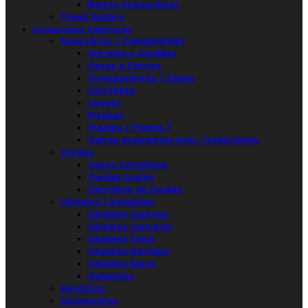
Baixos Esquerdinos
Travel Guitars
Instrumentos Tradicionais
Acessórios / Componentes
Correias e Cordões
Sacos e Estojos
Transpositores / Capos
Carrilhões
Leques
Pickups
Trastes / Pontos T
Outros Acessórios Instr. Tradicionais
Cordas
Jogos Completos
Cordas Avulso
Carrinhos de Cordas
Ukuleles | Guitaleles
Ukuleles Soprano
Ukuleles Concerto
Ukuleles Tenor
Ukuleles Barítono
Ukuleles Baixo
Guitaleles
Bandolins
Cavaquinhos