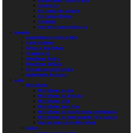
Pandeiretas | Hand Drums
Tamborins
Percussão Brasileira
Percussão Étnica
Timbalas
Outra Percussão Diversa
Gravação
Auscultadores de Estúdio
Controladores
Filtros e Pop Filters
Gravadores
Interfaces Áudio
Monitores Estúdio
Processamento Estúdio
Isolamento Acústico
Áudio
Microfones
Microfones de Voz
Microfones de Estúdio
Microfones USB
Microfones sem Fios
Microfones de Conferência e Instalação
Microfones de Instrumento / Percussão
Outros Acessórios Microfone
Cabos