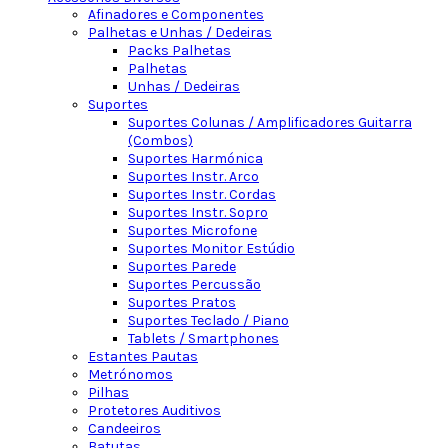
Afinadores e Componentes
Palhetas e Unhas / Dedeiras
Packs Palhetas
Palhetas
Unhas / Dedeiras
Suportes
Suportes Colunas / Amplificadores Guitarra
(Combos)
Suportes Harmónica
Suportes Instr. Arco
Suportes Instr. Cordas
Suportes Instr. Sopro
Suportes Microfone
Suportes Monitor Estúdio
Suportes Parede
Suportes Percussão
Suportes Pratos
Suportes Teclado / Piano
Tablets / Smartphones
Estantes Pautas
Metrónomos
Pilhas
Protetores Auditivos
Candeeiros
Batutas