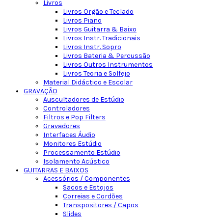
Livros
Livros Orgão e Teclado
Livros Piano
Livros Guitarra & Baixo
Livros Instr. Tradicionais
Livros Instr. Sopro
Livros Bateria & Percussão
Livros Outros Instrumentos
Livros Teoria e Solfejo
Material Didáctico e Escolar
GRAVAÇÃO
Auscultadores de Estúdio
Controladores
Filtros e Pop Filters
Gravadores
Interfaces Áudio
Monitores Estúdio
Processamento Estúdio
Isolamento Acústico
GUITARRAS E BAIXOS
Acessórios / Componentes
Sacos e Estojos
Correias e Cordões
Transpositores / Capos
Slides