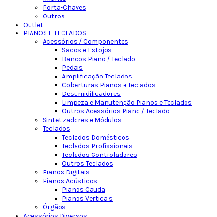
Porta-Chaves
Outros
Outlet
PIANOS E TECLADOS
Acessórios / Componentes
Sacos e Estojos
Bancos Piano / Teclado
Pedais
Amplificação Teclados
Coberturas Pianos e Teclados
Desumidificadores
Limpeza e Manutenção Pianos e Teclados
Outros Acessórios Piano / Teclado
Sintetizadores e Módulos
Teclados
Teclados Domésticos
Teclados Profissionais
Teclados Controladores
Outros Teclados
Pianos Digitais
Pianos Acústicos
Pianos Cauda
Pianos Verticais
Órgãos
Acessórios Diversos