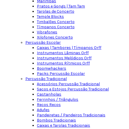
Marimbas
Pratos e Gongs | Tam Tam
Tarolas de Concerto
Temple Blocks
Timbalões Concerto
Tímpanos Concerto
Vibrafones
Xilofones Concerto
Percussão Escolar
Caixas | Tambores | Tímpanos Orff
Instrumentos Lâminas Orff
Instrumentos Melódicos Orff
Instrumentos Rítmicos Orff
Boomwhackers
Packs Percussão Escolar
Percussão Tradicional
Acessórios Percussão Tradicional
Sacos e Estojos Percussão Tradicional
Castanholas
Ferrinhos / Triângulos
Recos Recos
Adufes
Pandeiretas / Pandeiros Tradicionais
Bombos Tradicionais
Caixas e Tarolas Tradicionais