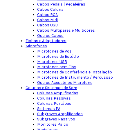
Cabos Pedais | Pedaleiras
Cabos Coluna
Cabos RCA
Cabos Midi
Cabos USB
Cabos Multipares e Multicores
Outros Cabos
Fichas e Adaptadores
Microfones
Microfones de Voz
Microfones de Estúdio
Microfones USB
Microfones sem Fios
Microfones de Conferência e Instalação
Microfones de Instrumento / Percussão
Outros Acessórios Microfone
Colunas e Sistemas de Som
Colunas Amplificadas
Colunas Passivas
Colunas Portáteis
Sistemas PA
Subgraves Amplificados
Subgraves Passivos
Monitores Palco
Megafones