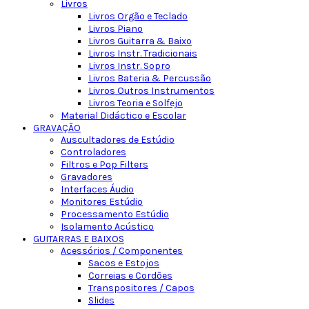
Livros
Livros Orgão e Teclado
Livros Piano
Livros Guitarra & Baixo
Livros Instr. Tradicionais
Livros Instr. Sopro
Livros Bateria & Percussão
Livros Outros Instrumentos
Livros Teoria e Solfejo
Material Didáctico e Escolar
GRAVAÇÃO
Auscultadores de Estúdio
Controladores
Filtros e Pop Filters
Gravadores
Interfaces Áudio
Monitores Estúdio
Processamento Estúdio
Isolamento Acústico
GUITARRAS E BAIXOS
Acessórios / Componentes
Sacos e Estojos
Correias e Cordões
Transpositores / Capos
Slides