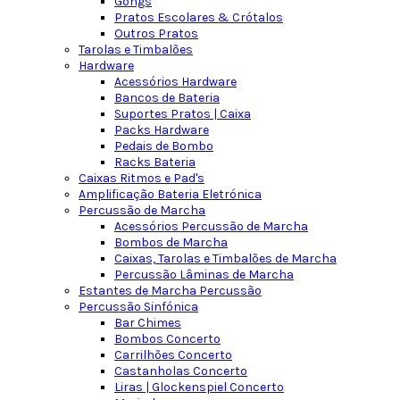
Gongs
Pratos Escolares & Crótalos
Outros Pratos
Tarolas e Timbalões
Hardware
Acessórios Hardware
Bancos de Bateria
Suportes Pratos | Caixa
Packs Hardware
Pedais de Bombo
Racks Bateria
Caixas Ritmos e Pad's
Amplificação Bateria Eletrónica
Percussão de Marcha
Acessórios Percussão de Marcha
Bombos de Marcha
Caixas, Tarolas e Timbalões de Marcha
Percussão Lâminas de Marcha
Estantes de Marcha Percussão
Percussão Sinfónica
Bar Chimes
Bombos Concerto
Carrilhões Concerto
Castanholas Concerto
Liras | Glockenspiel Concerto