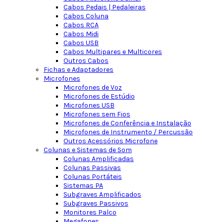
Cabos Pedais | Pedaleiras
Cabos Coluna
Cabos RCA
Cabos Midi
Cabos USB
Cabos Multipares e Multicores
Outros Cabos
Fichas e Adaptadores
Microfones
Microfones de Voz
Microfones de Estúdio
Microfones USB
Microfones sem Fios
Microfones de Conferência e Instalação
Microfones de Instrumento / Percussão
Outros Acessórios Microfone
Colunas e Sistemas de Som
Colunas Amplificadas
Colunas Passivas
Colunas Portáteis
Sistemas PA
Subgraves Amplificados
Subgraves Passivos
Monitores Palco
Megafones