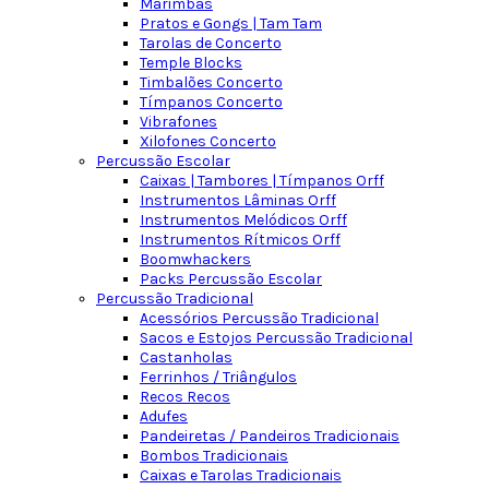
Marimbas
Pratos e Gongs | Tam Tam
Tarolas de Concerto
Temple Blocks
Timbalões Concerto
Tímpanos Concerto
Vibrafones
Xilofones Concerto
Percussão Escolar
Caixas | Tambores | Tímpanos Orff
Instrumentos Lâminas Orff
Instrumentos Melódicos Orff
Instrumentos Rítmicos Orff
Boomwhackers
Packs Percussão Escolar
Percussão Tradicional
Acessórios Percussão Tradicional
Sacos e Estojos Percussão Tradicional
Castanholas
Ferrinhos / Triângulos
Recos Recos
Adufes
Pandeiretas / Pandeiros Tradicionais
Bombos Tradicionais
Caixas e Tarolas Tradicionais