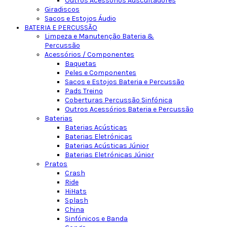
Outros Acessórios Auscultadores
Giradiscos
Sacos e Estojos Áudio
BATERIA E PERCUSSÃO
Limpeza e Manutenção Bateria &
Percussão
Acessórios / Componentes
Baquetas
Peles e Componentes
Sacos e Estojos Bateria e Percussão
Pads Treino
Coberturas Percussão Sinfónica
Outros Acessórios Bateria e Percussão
Baterias
Baterias Acústicas
Baterias Eletrónicas
Baterias Acústicas Júnior
Baterias Eletrónicas Júnior
Pratos
Crash
Ride
HiHats
Splash
China
Sinfónicos e Banda