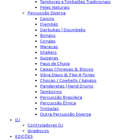
Tambores e Timbalões Tradicionais
Peles Naturais
Percussão Diversa
Cajons
Djembés
Darbukas | Doumbeks
Bongos
Congas
Maracas
Shakers
Guizeiras
Paus de Chuva
Caixas Chinesas & Blocos
Vibra Slaps & Flex-A-Tones
Chocas / Cowbells / Agogos
Pandeiretas | Hand Drums
Tamborins
Percussão Brasileira
Percussão Étnica
Timbalas
Outra Percussão Diversa
DJ
Controladores DJ
Giradiscos
EDIÇÕES