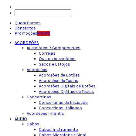
Quem Somos
Contactos
Promoções
PROMO
ACORDEÕES
Acessórios / Componentes
Correias
Outros Acessórios
Sacos e Estojos
Acordeões
Acordeões de Botões
Acordeões de Teclas
Acordeões Digitais de Botões
Acordeões Digitais de Teclas
Concertinas
Concertinas de Iniciação
Concertinas Italianas
Acordeões Infantis
ÁUDIO
Cabos
Cabos Instrumento
Cabos Microfone e Sinal