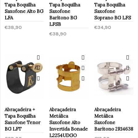
Tapa Boquilha
Tapa Boquilha
Tapa Boquilha
Saxofone Alto BG
Saxofone
Saxofone
LFA
Barítono BG
Soprano BG LFS
LFSB
€38,90
€34,90
€38,90
Abraçadeira +
Abraçadeira
Abraçadeira
Tapa Boquilha
Metálica
Metálica
Saxofone Tenor
Saxofone Alto
Saxofone
BG LFT
Invertida Bonade
Barítono 2R14638
L2254UDGO