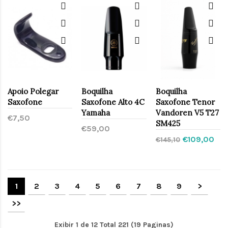
Apoio Polegar
Boquilha
Boquilha
Saxofone
Saxofone Alto 4C
Saxofone Tenor
Yamaha
Vandoren V5 T27
€7,50
SM425
€59,00
€109,00
€145,10
1
2
3
4
5
6
7
8
9
>
>>
Exibir 1 de 12 Total 221 (19 Paginas)