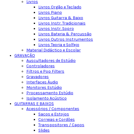
Livros
Livros Orgão e Teclado
Livros Piano
Livros Guitarra & Baixo
Livros Instr. Tradicionais
Livros Instr. Sopro
Livros Bateria & Percussão
Livros Outros Instrumentos
Livros Teoria e Solfejo
Material Didáctico e Escolar
GRAVAÇÃO
Auscultadores de Estúdio
Controladores
Filtros e Pop Filters
Gravadores
Interfaces Áudio
Monitores Estúdio
Processamento Estúdio
Isolamento Acústico
GUITARRAS E BAIXOS
Acessórios / Componentes
Sacos e Estojos
Correias e Cordões
Transpositores / Capos
Slides