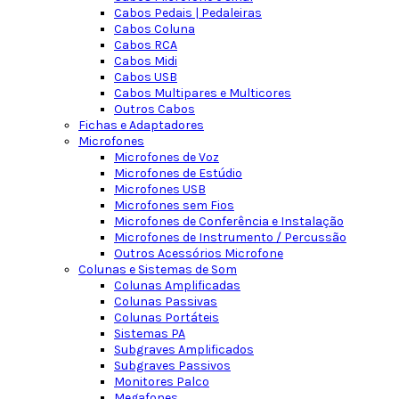
Cabos Pedais | Pedaleiras
Cabos Coluna
Cabos RCA
Cabos Midi
Cabos USB
Cabos Multipares e Multicores
Outros Cabos
Fichas e Adaptadores
Microfones
Microfones de Voz
Microfones de Estúdio
Microfones USB
Microfones sem Fios
Microfones de Conferência e Instalação
Microfones de Instrumento / Percussão
Outros Acessórios Microfone
Colunas e Sistemas de Som
Colunas Amplificadas
Colunas Passivas
Colunas Portáteis
Sistemas PA
Subgraves Amplificados
Subgraves Passivos
Monitores Palco
Megafones