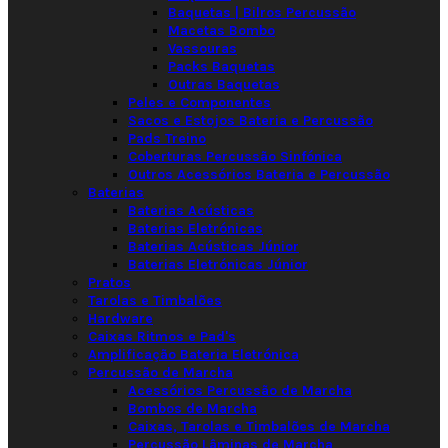
Baquetas | Bilros Percussão
Macetas Bombo
Vassouras
Packs Baquetas
Outras Baquetas
Peles e Componentes
Sacos e Estojos Bateria e Percussão
Pads Treino
Coberturas Percussão Sinfónica
Outros Acessórios Bateria e Percussão
Baterias
Baterias Acústicas
Baterias Eletrónicas
Baterias Acústicas Júnior
Baterias Eletrónicas Júnior
Pratos
Tarolas e Timbalões
Hardware
Caixas Ritmos e Pad's
Amplificação Bateria Eletrónica
Percussão de Marcha
Acessórios Percussão de Marcha
Bombos de Marcha
Caixas, Tarolas e Timbalões de Marcha
Percussão Lâminas de Marcha