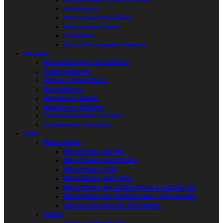
Pandeiretas | Hand Drums
Tamborins
Percussão Brasileira
Percussão Étnica
Timbalas
Outra Percussão Diversa
Gravação
Auscultadores de Estúdio
Controladores
Filtros e Pop Filters
Gravadores
Interfaces Áudio
Monitores Estúdio
Processamento Estúdio
Isolamento Acústico
Áudio
Microfones
Microfones de Voz
Microfones de Estúdio
Microfones USB
Microfones sem Fios
Microfones de Conferência e Instalação
Microfones de Instrumento / Percussão
Outros Acessórios Microfone
Cabos