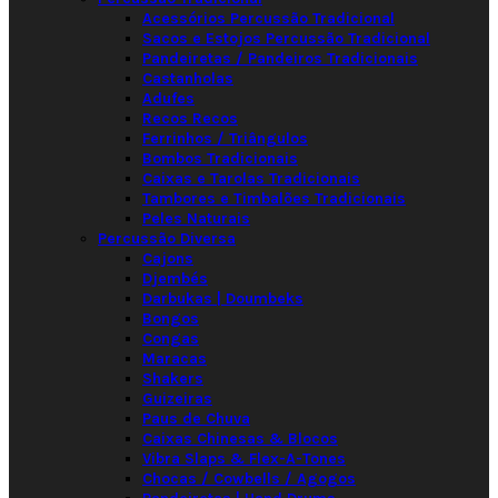
Acessórios Percussão Tradicional
Sacos e Estojos Percussão Tradicional
Pandeiretas / Pandeiros Tradicionais
Castanholas
Adufes
Recos Recos
Ferrinhos / Triângulos
Bombos Tradicionais
Caixas e Tarolas Tradicionais
Tambores e Timbalões Tradicionais
Peles Naturais
Percussão Diversa
Cajons
Djembés
Darbukas | Doumbeks
Bongos
Congas
Maracas
Shakers
Guizeiras
Paus de Chuva
Caixas Chinesas & Blocos
Vibra Slaps & Flex-A-Tones
Chocas / Cowbells / Agogos