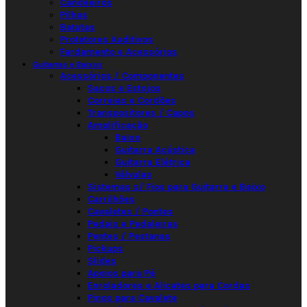
Candeeiros
Pilhas
Batutas
Protetores Auditivos
Fardamento e Acessórios
Guitarras e Baixos
Acessórios / Componentes
Sacos e Estojos
Correias e Cordões
Transpositores / Capos
Amplificação
Baixo
Guitarra Acústica
Guitarra Elétrica
Válvulas
Sistemas s/ Fios para Guitarra e Baixo
Carrilhões
Cavaletes / Pontes
Pedais e Pedaleiras
Pentes / Pestanas
Pickups
Slides
Apoios para Pé
Enroladores e Alicates para Cordas
Pinos para Cavalete