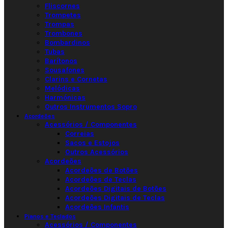
Fliscornes
Trompetes
Trompas
Trombones
Bombardinos
Tubas
Barítonos
Sousafones
Clarins e Cornetas
Melódicas
Harmónicas
Outros Instrumentos Sopro
Acordeões
Acessórios / Componentes
Correias
Sacos e Estojos
Outros Acessórios
Acordeões
Acordeões de Botões
Acordeões de Teclas
Acordeões Digitais de Botões
Acordeões Digitais de Teclas
Acordeões Infantis
Pianos e Teclados
Acessórios / Componentes