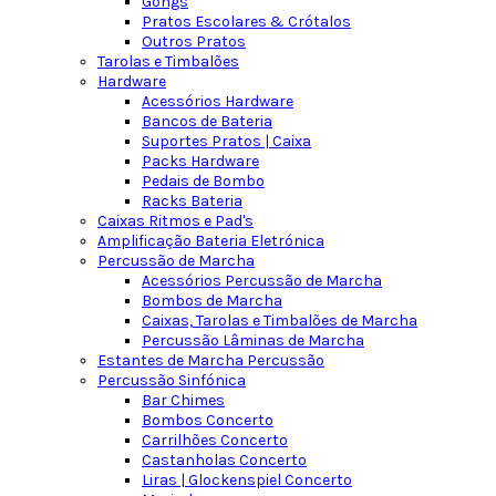
Gongs
Pratos Escolares & Crótalos
Outros Pratos
Tarolas e Timbalões
Hardware
Acessórios Hardware
Bancos de Bateria
Suportes Pratos | Caixa
Packs Hardware
Pedais de Bombo
Racks Bateria
Caixas Ritmos e Pad's
Amplificação Bateria Eletrónica
Percussão de Marcha
Acessórios Percussão de Marcha
Bombos de Marcha
Caixas, Tarolas e Timbalões de Marcha
Percussão Lâminas de Marcha
Estantes de Marcha Percussão
Percussão Sinfónica
Bar Chimes
Bombos Concerto
Carrilhões Concerto
Castanholas Concerto
Liras | Glockenspiel Concerto