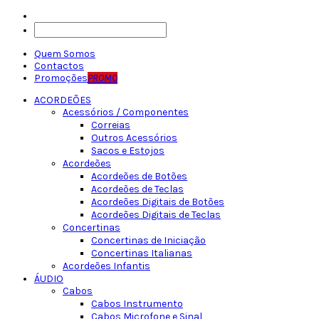
Quem Somos
Contactos
Promoções
PROMO
ACORDEÕES
Acessórios / Componentes
Correias
Outros Acessórios
Sacos e Estojos
Acordeões
Acordeões de Botões
Acordeões de Teclas
Acordeões Digitais de Botões
Acordeões Digitais de Teclas
Concertinas
Concertinas de Iniciação
Concertinas Italianas
Acordeões Infantis
ÁUDIO
Cabos
Cabos Instrumento
Cabos Microfone e Sinal