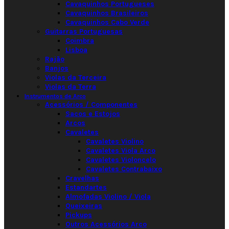
Cavaquinhos Portugueses
Cavaquinhos Brasileiros
Cavaquinhos Cabo Verde
Guitarras Portuguesas
Coimbra
Lisboa
Rajão
Banjos
Violas da Terceira
Violas da Terra
Instrumentos de Arco
Acessórios / Componentes
Sacos e Estojos
Arcos
Cavaletes
Cavaletes Violino
Cavaletes Viola Arco
Cavaletes Violoncelo
Cavaletes Contrabaixo
Cravelhas
Estandartes
Almofadas Violino / Viola
Queixeiras
Pickups
Outros Acessórios Arco