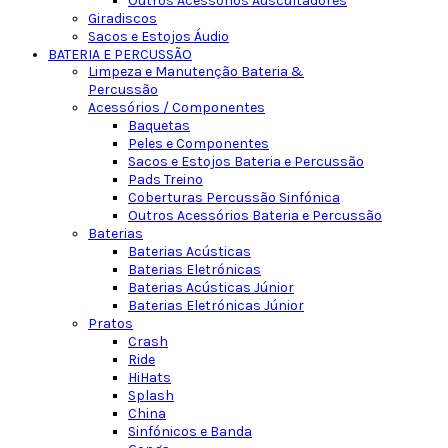
Outros Acessórios Auscultadores
Giradiscos
Sacos e Estojos Áudio
BATERIA E PERCUSSÃO
Limpeza e Manutenção Bateria &
Percussão
Acessórios / Componentes
Baquetas
Peles e Componentes
Sacos e Estojos Bateria e Percussão
Pads Treino
Coberturas Percussão Sinfónica
Outros Acessórios Bateria e Percussão
Baterias
Baterias Acústicas
Baterias Eletrónicas
Baterias Acústicas Júnior
Baterias Eletrónicas Júnior
Pratos
Crash
Ride
HiHats
Splash
China
Sinfónicos e Banda