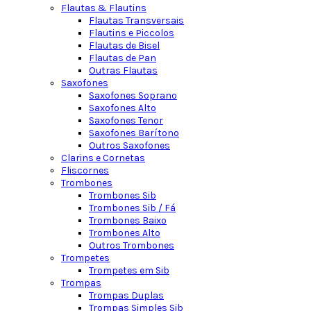
Flautas & Flautins
Flautas Transversais
Flautins e Piccolos
Flautas de Bisel
Flautas de Pan
Outras Flautas
Saxofones
Saxofones Soprano
Saxofones Alto
Saxofones Tenor
Saxofones Barítono
Outros Saxofones
Clarins e Cornetas
Fliscornes
Trombones
Trombones Sib
Trombones Sib / Fá
Trombones Baixo
Trombones Alto
Outros Trombones
Trompetes
Trompetes em Sib
Trompas
Trompas Duplas
Trompas Simples Sib