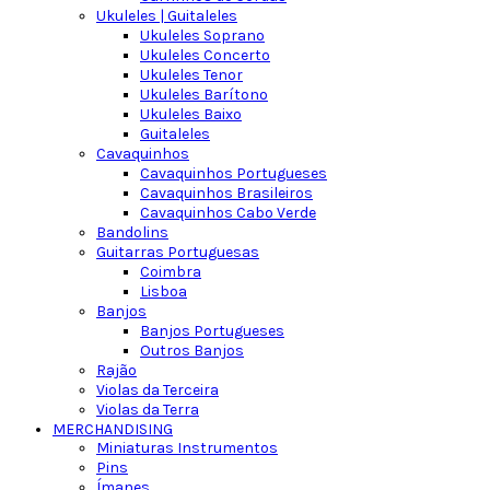
Ukuleles | Guitaleles
Ukuleles Soprano
Ukuleles Concerto
Ukuleles Tenor
Ukuleles Barítono
Ukuleles Baixo
Guitaleles
Cavaquinhos
Cavaquinhos Portugueses
Cavaquinhos Brasileiros
Cavaquinhos Cabo Verde
Bandolins
Guitarras Portuguesas
Coimbra
Lisboa
Banjos
Banjos Portugueses
Outros Banjos
Rajão
Violas da Terceira
Violas da Terra
MERCHANDISING
Miniaturas Instrumentos
Pins
Ímanes