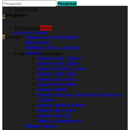
Pesquisar
CONTACTOS
Categorias
0
PROMOÇÕES
PROMO
Acessórios Diversos
Afinadores e Componentes
0
/
€0,00
Metrónomos
Palhetas e Unhas / Dedeiras
Suportes
O seu carrinho está vazio
Suportes Instr. Cordas
Suportes Instr. Sopro
Suportes Teclado / Piano
Suportes Instr. Arco
Suportes Harmónica
Suportes Percussão
Suportes Pratos
Suportes Colunas / Amplificadores Guitarra
(Combos)
Suportes Monitor Estúdio
Suportes Microfone
Suportes Parede
Tablets / Smartphones
Estantes Pautas