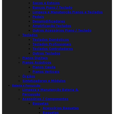
Sacos e Estojos
Bancos Piano / Teclado
Limpeza e Manutenção Pianos e Teclados
Pedais
Desumidificadores
Amplificação Teclados
Outros Acessórios Piano / Teclado
Teclados
Teclados Domésticos
Teclados Profissionais
Teclados Controladores
Outros Teclados
Pianos Digitais
Pianos Acústicos
Pianos Cauda
Pianos Verticais
Órgãos
Sintetizadores e Módulos
Bateria e Percussão
Limpeza e Manutenção Bateria &
Percussão
Acessórios / Componentes
Baquetas
Acessórios Baquetas
Baquetas