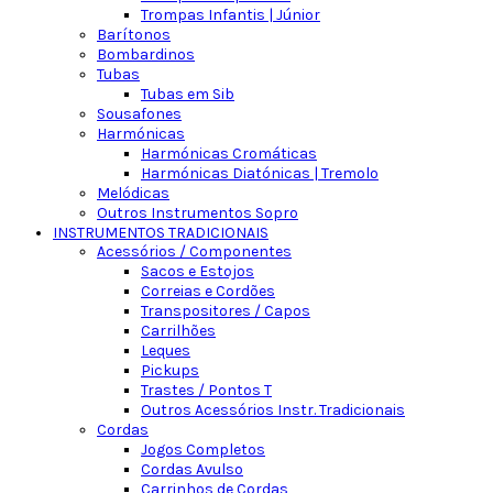
Trompas Infantis | Júnior
Barítonos
Bombardinos
Tubas
Tubas em Sib
Sousafones
Harmónicas
Harmónicas Cromáticas
Harmónicas Diatónicas | Tremolo
Melódicas
Outros Instrumentos Sopro
INSTRUMENTOS TRADICIONAIS
Acessórios / Componentes
Sacos e Estojos
Correias e Cordões
Transpositores / Capos
Carrilhões
Leques
Pickups
Trastes / Pontos T
Outros Acessórios Instr. Tradicionais
Cordas
Jogos Completos
Cordas Avulso
Carrinhos de Cordas