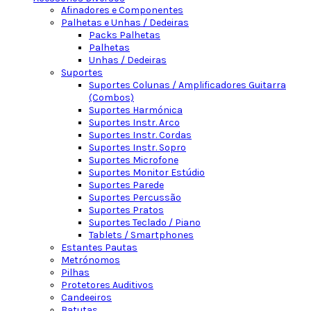
Afinadores e Componentes
Palhetas e Unhas / Dedeiras
Packs Palhetas
Palhetas
Unhas / Dedeiras
Suportes
Suportes Colunas / Amplificadores Guitarra
(Combos)
Suportes Harmónica
Suportes Instr. Arco
Suportes Instr. Cordas
Suportes Instr. Sopro
Suportes Microfone
Suportes Monitor Estúdio
Suportes Parede
Suportes Percussão
Suportes Pratos
Suportes Teclado / Piano
Tablets / Smartphones
Estantes Pautas
Metrónomos
Pilhas
Protetores Auditivos
Candeeiros
Batutas