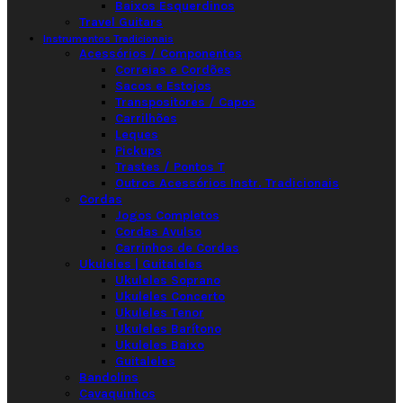
Baixos Esquerdinos
Travel Guitars
Instrumentos Tradicionais
Acessórios / Componentes
Correias e Cordões
Sacos e Estojos
Transpositores / Capos
Carrilhões
Leques
Pickups
Trastes / Pontos T
Outros Acessórios Instr. Tradicionais
Cordas
Jogos Completos
Cordas Avulso
Carrinhos de Cordas
Ukuleles | Guitaleles
Ukuleles Soprano
Ukuleles Concerto
Ukuleles Tenor
Ukuleles Barítono
Ukuleles Baixo
Guitaleles
Bandolins
Cavaquinhos