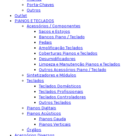
Porta-Chaves
Outros
Outlet
PIANOS E TECLADOS
Acessórios / Componentes
Sacos e Estojos
Bancos Piano / Teclado
Pedais
Amplificação Teclados
Coberturas Pianos e Teclados
Desumidificadores
Limpeza e Manutenção Pianos e Teclados
Outros Acessórios Piano / Teclado
Sintetizadores e Módulos
Teclados
Teclados Domésticos
Teclados Profissionais
Teclados Controladores
Outros Teclados
Pianos Digitais
Pianos Acústicos
Pianos Cauda
Pianos Verticais
Órgãos
Acessórios Diversos