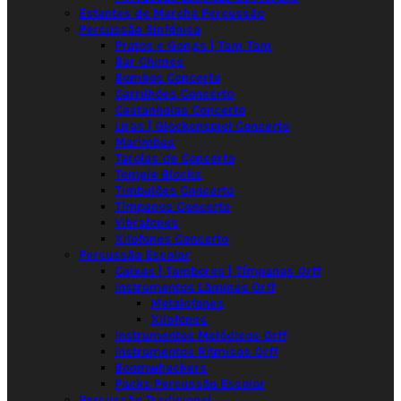
Estantes de Marcha Percussão
Percussão Sinfónica
Pratos e Gongs | Tam Tam
Bar Chimes
Bombos Concerto
Carrilhões Concerto
Castanholas Concerto
Liras | Glockenspiel Concerto
Marimbas
Tarolas de Concerto
Temple Blocks
Timbalões Concerto
Tímpanos Concerto
Vibrafones
Xilofones Concerto
Percussão Escolar
Caixas | Tambores | Tímpanos Orff
Instrumentos Lâminas Orff
Metalofones
Xilofones
Instrumentos Melódicos Orff
Instrumentos Rítmicos Orff
Boomwhackers
Packs Percussão Escolar
Percussão Tradicional