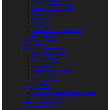
Cabos Instrumento
Cabos Microfone e Sinal
Cabos Pedais | Pedaleiras
Cabos Coluna
Cabos RCA
Cabos Midi
Cabos USB
Cabos Multipares e Multicores
Outros Cabos
Fichas e Adaptadores
Auscultadores
Colunas e Sistemas de Som
Colunas Amplificadas
Colunas Passivas
Colunas Portáteis
Sistemas PA
Subgraves Amplificados
Subgraves Passivos
Monitores Palco
Megafones
Sistemas sem Fios
Sistemas s/ Fios para Guitarra e Baixo
Emissor s/ Fios para Colunas
Audio - Amplificadores
Processamento de Áudio