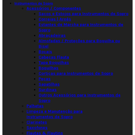
Instrumentos de Sopro
Acessórios / Componentes
Sacos e Estojos para Instrumentos de Sopro
Correias | Arnês
Estantes de Marcha para Instrumentos de
Sopro
Abraçadeiras
Almofadas / Proteções para Boquilha ou
Bisel
Bocais
Cabeças Flauta
Tapa Boquilhas
Boquilhas
Cortiças para Instrumentos de Sopro
Peças
Sapatilhas
Surdinas
Outros Acessórios para Instrumentos de
Sopro
Palhetas
Limpeza e Manutenção para
Instrumentos de Sopro
Clarinetes
Saxofones
Flautas & Flautins