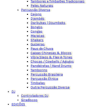
Tambores e Timbalões Tradicionais
Peles Naturais
Percussão Diversa
Cajons
Djembés
Darbukas | Doumbeks
Bongos
Congas
Maracas
Shakers
Guizeiras
Paus de Chuva
Caixas Chinesas & Blocos
Vibra Slaps & Flex-A-Tones
Chocas / Cowbells / Agogos
Pandeiretas | Hand Drums
Tamborins
Percussão Brasileira
Percussão Étnica
Timbalas
Outra Percussão Diversa
DJ
Controladores DJ
Giradiscos
EDIÇÕES