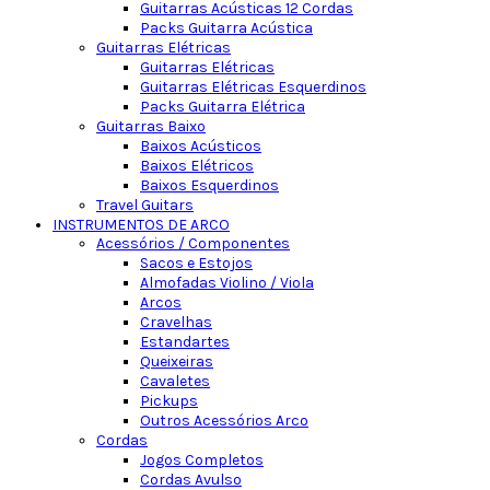
Guitarras Acústicas 12 Cordas
Packs Guitarra Acústica
Guitarras Elétricas
Guitarras Elétricas
Guitarras Elétricas Esquerdinos
Packs Guitarra Elétrica
Guitarras Baixo
Baixos Acústicos
Baixos Elétricos
Baixos Esquerdinos
Travel Guitars
INSTRUMENTOS DE ARCO
Acessórios / Componentes
Sacos e Estojos
Almofadas Violino / Viola
Arcos
Cravelhas
Estandartes
Queixeiras
Cavaletes
Pickups
Outros Acessórios Arco
Cordas
Jogos Completos
Cordas Avulso