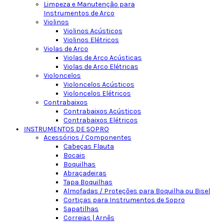
Limpeza e Manutenção para
Instrumentos de Arco
Violinos
Violinos Acústicos
Violinos Elétricos
Violas de Arco
Violas de Arco Acústicas
Violas de Arco Elétricas
Violoncelos
Violoncelos Acústicos
Violoncelos Elétricos
Contrabaixos
Contrabaixos Acústicos
Contrabaixos Elétricos
INSTRUMENTOS DE SOPRO
Acessórios / Componentes
Cabeças Flauta
Bocais
Boquilhas
Abraçadeiras
Tapa Boquilhas
Almofadas / Proteções para Boquilha ou Bisel
Cortiças para Instrumentos de Sopro
Sapatilhas
Correias | Arnês