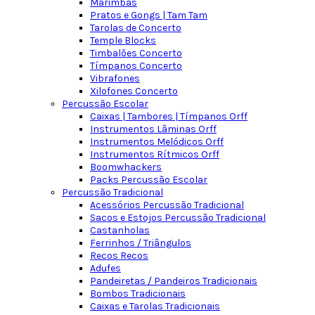
Marimbas
Pratos e Gongs | Tam Tam
Tarolas de Concerto
Temple Blocks
Timbalões Concerto
Tímpanos Concerto
Vibrafones
Xilofones Concerto
Percussão Escolar
Caixas | Tambores | Tímpanos Orff
Instrumentos Lâminas Orff
Instrumentos Melódicos Orff
Instrumentos Rítmicos Orff
Boomwhackers
Packs Percussão Escolar
Percussão Tradicional
Acessórios Percussão Tradicional
Sacos e Estojos Percussão Tradicional
Castanholas
Ferrinhos / Triângulos
Recos Recos
Adufes
Pandeiretas / Pandeiros Tradicionais
Bombos Tradicionais
Caixas e Tarolas Tradicionais