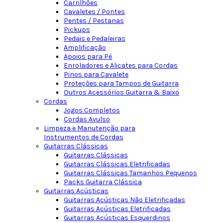
Carrilhões
Cavaletes / Pontes
Pentes / Pestanas
Pickups
Pedais e Pedaleiras
Amplificação
Apoios para Pé
Enroladores e Alicates para Cordas
Pinos para Cavalete
Proteções para Tampos de Guitarra
Outros Acessórios Guitarra & Baixo
Cordas
Jogos Completos
Cordas Avulso
Limpeza e Manutenção para
Instrumentos de Cordas
Guitarras Clássicas
Guitarras Clássicas
Guitarras Clássicas Eletrificadas
Guitarras Clássicas Tamanhos Pequenos
Packs Guitarra Clássica
Guitarras Acústicas
Guitarras Acústicas Não Eletrificadas
Guitarras Acústicas Eletrificadas
Guitarras Acústicas Esquerdinos