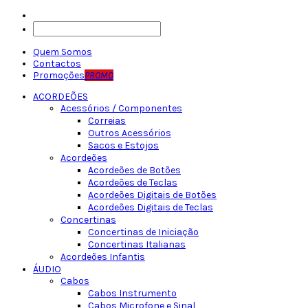
Quem Somos
Contactos
Promoções
PROMO
ACORDEÕES
Acessórios / Componentes
Correias
Outros Acessórios
Sacos e Estojos
Acordeões
Acordeões de Botões
Acordeões de Teclas
Acordeões Digitais de Botões
Acordeões Digitais de Teclas
Concertinas
Concertinas de Iniciação
Concertinas Italianas
Acordeões Infantis
ÁUDIO
Cabos
Cabos Instrumento
Cabos Microfone e Sinal