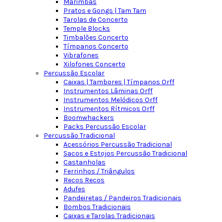
Marimbas
Pratos e Gongs | Tam Tam
Tarolas de Concerto
Temple Blocks
Timbalões Concerto
Tímpanos Concerto
Vibrafones
Xilofones Concerto
Percussão Escolar
Caixas | Tambores | Tímpanos Orff
Instrumentos Lâminas Orff
Instrumentos Melódicos Orff
Instrumentos Rítmicos Orff
Boomwhackers
Packs Percussão Escolar
Percussão Tradicional
Acessórios Percussão Tradicional
Sacos e Estojos Percussão Tradicional
Castanholas
Ferrinhos / Triângulos
Recos Recos
Adufes
Pandeiretas / Pandeiros Tradicionais
Bombos Tradicionais
Caixas e Tarolas Tradicionais