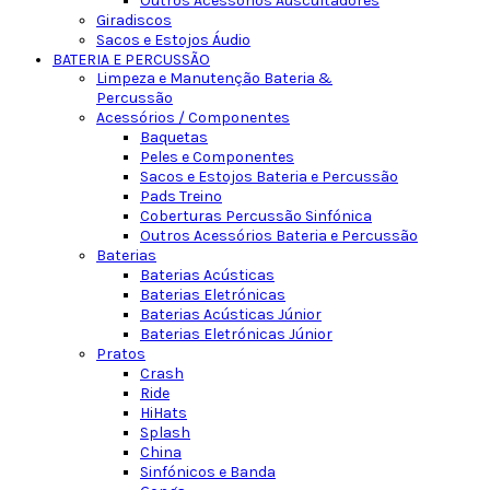
Outros Acessórios Auscultadores
Giradiscos
Sacos e Estojos Áudio
BATERIA E PERCUSSÃO
Limpeza e Manutenção Bateria &
Percussão
Acessórios / Componentes
Baquetas
Peles e Componentes
Sacos e Estojos Bateria e Percussão
Pads Treino
Coberturas Percussão Sinfónica
Outros Acessórios Bateria e Percussão
Baterias
Baterias Acústicas
Baterias Eletrónicas
Baterias Acústicas Júnior
Baterias Eletrónicas Júnior
Pratos
Crash
Ride
HiHats
Splash
China
Sinfónicos e Banda