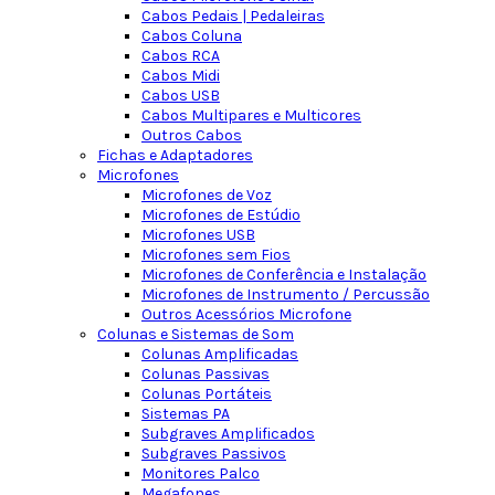
Cabos Pedais | Pedaleiras
Cabos Coluna
Cabos RCA
Cabos Midi
Cabos USB
Cabos Multipares e Multicores
Outros Cabos
Fichas e Adaptadores
Microfones
Microfones de Voz
Microfones de Estúdio
Microfones USB
Microfones sem Fios
Microfones de Conferência e Instalação
Microfones de Instrumento / Percussão
Outros Acessórios Microfone
Colunas e Sistemas de Som
Colunas Amplificadas
Colunas Passivas
Colunas Portáteis
Sistemas PA
Subgraves Amplificados
Subgraves Passivos
Monitores Palco
Megafones