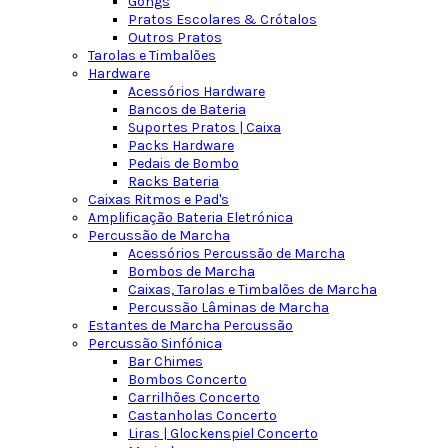
Gongs
Pratos Escolares & Crótalos
Outros Pratos
Tarolas e Timbalões
Hardware
Acessórios Hardware
Bancos de Bateria
Suportes Pratos | Caixa
Packs Hardware
Pedais de Bombo
Racks Bateria
Caixas Ritmos e Pad's
Amplificação Bateria Eletrónica
Percussão de Marcha
Acessórios Percussão de Marcha
Bombos de Marcha
Caixas, Tarolas e Timbalões de Marcha
Percussão Lâminas de Marcha
Estantes de Marcha Percussão
Percussão Sinfónica
Bar Chimes
Bombos Concerto
Carrilhões Concerto
Castanholas Concerto
Liras | Glockenspiel Concerto