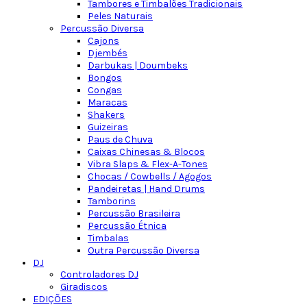
Tambores e Timbalões Tradicionais
Peles Naturais
Percussão Diversa
Cajons
Djembés
Darbukas | Doumbeks
Bongos
Congas
Maracas
Shakers
Guizeiras
Paus de Chuva
Caixas Chinesas & Blocos
Vibra Slaps & Flex-A-Tones
Chocas / Cowbells / Agogos
Pandeiretas | Hand Drums
Tamborins
Percussão Brasileira
Percussão Étnica
Timbalas
Outra Percussão Diversa
DJ
Controladores DJ
Giradiscos
EDIÇÕES