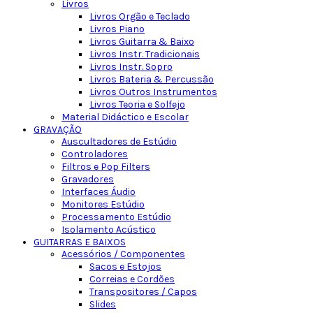
Livros
Livros Orgão e Teclado
Livros Piano
Livros Guitarra & Baixo
Livros Instr. Tradicionais
Livros Instr. Sopro
Livros Bateria & Percussão
Livros Outros Instrumentos
Livros Teoria e Solfejo
Material Didáctico e Escolar
GRAVAÇÃO
Auscultadores de Estúdio
Controladores
Filtros e Pop Filters
Gravadores
Interfaces Áudio
Monitores Estúdio
Processamento Estúdio
Isolamento Acústico
GUITARRAS E BAIXOS
Acessórios / Componentes
Sacos e Estojos
Correias e Cordões
Transpositores / Capos
Slides