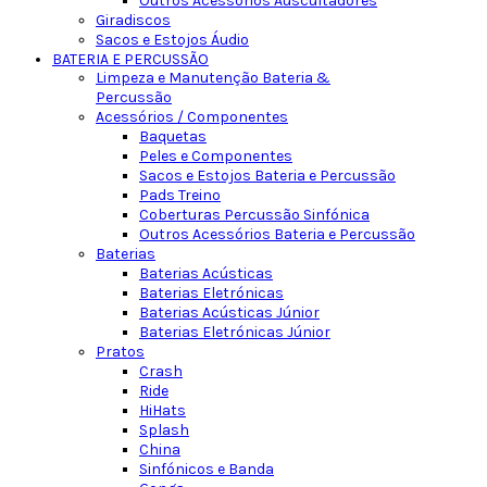
Outros Acessórios Auscultadores
Giradiscos
Sacos e Estojos Áudio
BATERIA E PERCUSSÃO
Limpeza e Manutenção Bateria &
Percussão
Acessórios / Componentes
Baquetas
Peles e Componentes
Sacos e Estojos Bateria e Percussão
Pads Treino
Coberturas Percussão Sinfónica
Outros Acessórios Bateria e Percussão
Baterias
Baterias Acústicas
Baterias Eletrónicas
Baterias Acústicas Júnior
Baterias Eletrónicas Júnior
Pratos
Crash
Ride
HiHats
Splash
China
Sinfónicos e Banda