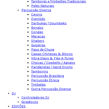
Tambores e Timbalões Tradicionais
Peles Naturais
Percussão Diversa
Cajons
Djembés
Darbukas | Doumbeks
Bongos
Congas
Maracas
Shakers
Guizeiras
Paus de Chuva
Caixas Chinesas & Blocos
Vibra Slaps & Flex-A-Tones
Chocas / Cowbells / Agogos
Pandeiretas | Hand Drums
Tamborins
Percussão Brasileira
Percussão Étnica
Timbalas
Outra Percussão Diversa
DJ
Controladores DJ
Giradiscos
EDIÇÕES