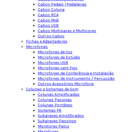
Cabos Pedais | Pedaleiras
Cabos Coluna
Cabos RCA
Cabos Midi
Cabos USB
Cabos Multipares e Multicores
Outros Cabos
Fichas e Adaptadores
Microfones
Microfones de Voz
Microfones de Estúdio
Microfones USB
Microfones sem Fios
Microfones de Conferência e Instalação
Microfones de Instrumento / Percussão
Outros Acessórios Microfone
Colunas e Sistemas de Som
Colunas Amplificadas
Colunas Passivas
Colunas Portáteis
Sistemas PA
Subgraves Amplificados
Subgraves Passivos
Monitores Palco
Megafones