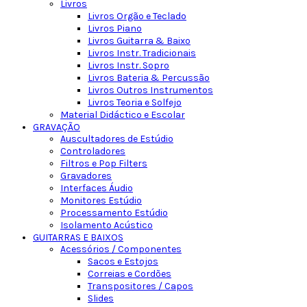
Livros
Livros Orgão e Teclado
Livros Piano
Livros Guitarra & Baixo
Livros Instr. Tradicionais
Livros Instr. Sopro
Livros Bateria & Percussão
Livros Outros Instrumentos
Livros Teoria e Solfejo
Material Didáctico e Escolar
GRAVAÇÃO
Auscultadores de Estúdio
Controladores
Filtros e Pop Filters
Gravadores
Interfaces Áudio
Monitores Estúdio
Processamento Estúdio
Isolamento Acústico
GUITARRAS E BAIXOS
Acessórios / Componentes
Sacos e Estojos
Correias e Cordões
Transpositores / Capos
Slides