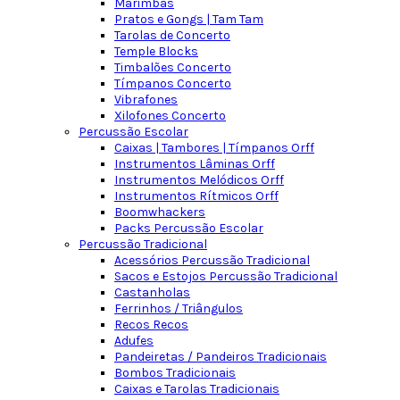
Marimbas
Pratos e Gongs | Tam Tam
Tarolas de Concerto
Temple Blocks
Timbalões Concerto
Tímpanos Concerto
Vibrafones
Xilofones Concerto
Percussão Escolar
Caixas | Tambores | Tímpanos Orff
Instrumentos Lâminas Orff
Instrumentos Melódicos Orff
Instrumentos Rítmicos Orff
Boomwhackers
Packs Percussão Escolar
Percussão Tradicional
Acessórios Percussão Tradicional
Sacos e Estojos Percussão Tradicional
Castanholas
Ferrinhos / Triângulos
Recos Recos
Adufes
Pandeiretas / Pandeiros Tradicionais
Bombos Tradicionais
Caixas e Tarolas Tradicionais