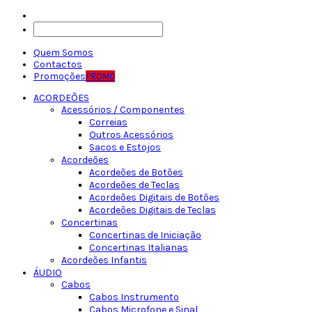
Quem Somos
Contactos
Promoções
PROMO
ACORDEÕES
Acessórios / Componentes
Correias
Outros Acessórios
Sacos e Estojos
Acordeões
Acordeões de Botões
Acordeões de Teclas
Acordeões Digitais de Botões
Acordeões Digitais de Teclas
Concertinas
Concertinas de Iniciação
Concertinas Italianas
Acordeões Infantis
ÁUDIO
Cabos
Cabos Instrumento
Cabos Microfone e Sinal