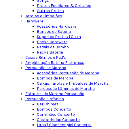
Gongs
Pratos Escolares & Crótalos
Outros Pratos
Tarolas e Timbalões
Hardware
Acessórios Hardware
Bancos de Bateria
Suportes Pratos | Caixa
Packs Hardware
Pedais de Bombo
Racks Bateria
Caixas Ritmos e Pad's
Amplificação Bateria Eletrónica
Percussão de Marcha
Acessórios Percussão de Marcha
Bombos de Marcha
Caixas, Tarolas e Timbalões de Marcha
Percussão Lâminas de Marcha
Estantes de Marcha Percussão
Percussão Sinfónica
Bar Chimes
Bombos Concerto
Carrilhões Concerto
Castanholas Concerto
Liras | Glockenspiel Concerto